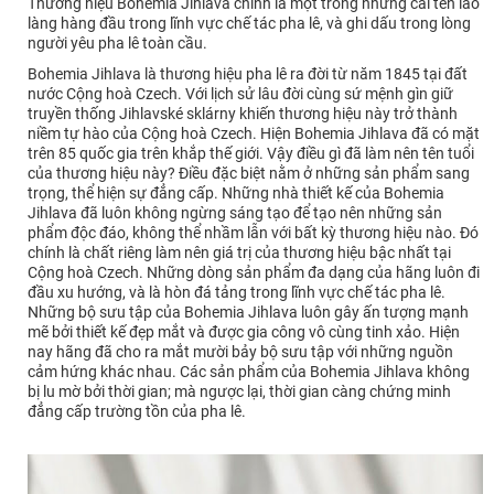
Thương hiệu Bohemia Jihlava chính là một trong những cái tên lão
làng hàng đầu trong lĩnh vực chế tác pha lê, và ghi dấu trong lòng
người yêu pha lê toàn cầu.
Bohemia Jihlava là thương hiệu pha lê ra đời từ năm 1845 tại đất
nước Cộng hoà Czech. Với lịch sử lâu đời cùng sứ mệnh gìn giữ
truyền thống Jihlavské sklárny khiến thương hiệu này trở thành
niềm tự hào của Cộng hoà Czech. Hiện Bohemia Jihlava đã có mặt
trên 85 quốc gia trên khắp thế giới. Vậy điều gì đã làm nên tên tuổi
của thương hiệu này? Điều đặc biệt nằm ở những sản phẩm sang
trọng, thể hiện sự đẳng cấp. Những nhà thiết kế của Bohemia
Jihlava đã luôn không ngừng sáng tạo để tạo nên những sản
phẩm độc đáo, không thể nhầm lẫn với bất kỳ thương hiệu nào. Đó
chính là chất riêng làm nên giá trị của thương hiệu bậc nhất tại
Cộng hoà Czech. Những dòng sản phẩm đa dạng của hãng luôn đi
đầu xu hướng, và là hòn đá tảng trong lĩnh vực chế tác pha lê.
Những bộ sưu tập của Bohemia Jihlava luôn gây ấn tượng mạnh
mẽ bởi thiết kế đẹp mắt và được gia công vô cùng tinh xảo. Hiện
nay hãng đã cho ra mắt mười bảy bộ sưu tập với những nguồn
cảm hứng khác nhau. Các sản phẩm của Bohemia Jihlava không
bị lu mờ bởi thời gian; mà ngược lại, thời gian càng chứng minh
đẳng cấp trường tồn của pha lê.