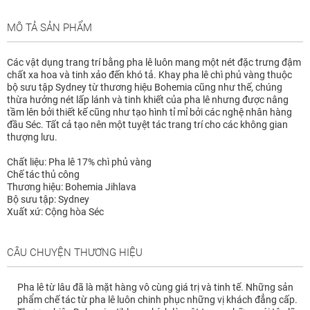
MÔ TẢ SẢN PHẨM
Các vật dụng trang trí bằng pha lê luôn mang một nét đặc trưng đậm
chất xa hoa và tinh xảo đến khó tả. Khay pha lê chì phủ vàng thuộc
bộ sưu tập Sydney từ thương hiệu Bohemia cũng như thế, chúng
thừa hưởng nét lấp lánh và tinh khiết của pha lê nhưng được nâng
tầm lên bởi thiết kế cũng như tạo hình tỉ mỉ bởi các nghệ nhân hàng
đầu Séc. Tất cả tạo nên một tuyệt tác trang trí cho các không gian
thượng lưu.
Chất liệu: Pha lê 17% chì phủ vàng
Chế tác thủ công
Thương hiệu: Bohemia Jihlava
Bộ sưu tập: Sydney
Xuất xứ: Cộng hòa Séc
CÂU CHUYỆN THƯƠNG HIỆU
Pha lê từ lâu đã là mặt hàng vô cùng giá trị và tinh tế. Những sản
phẩm chế tác từ pha lê luôn chinh phục những vị khách đẳng cấp.