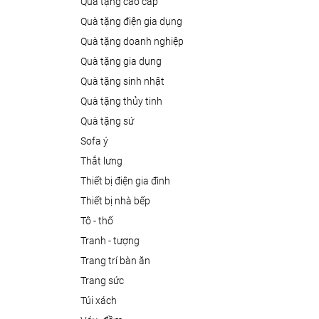
quà tặng cao cấp
quà tặng điện gia dụng
quà tặng doanh nghiệp
quà tặng gia dụng
quà tặng sinh nhật
quà tặng thủy tinh
quà tặng sứ
sofa ý
thắt lưng
thiết bị điện gia đình
thiết bị nhà bếp
tô - thố
tranh - tượng
trang trí bàn ăn
trang sức
túi xách