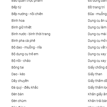
bảo quản thực phẩm
đồ dùng bàn
bếp từ
đồ trang trí
bếp nướng - nồi chiên
đũa - muỗng
bình hoa
dụng cụ ăn 
bình giữ nhiệt
dụng cụ là
bình nước - bình thời trang
dụng cụ mài
bình pha cà phê
dụng cụ mở 
bộ dao - muỗng - nĩa
dụng cụ vắt
bộ dụng cụ trẻ em
dụng cụ xay 
bộ nồi - chảo
dụng cụ xay 
bông tai
giấy chống 
dao - kéo
giấy than
dây chuyền
giấy thấm d
đá quý - điêu khắc
giấy thấm l
đèn bàn
khăn giấy ă
đèn chùm
khăn trải bà