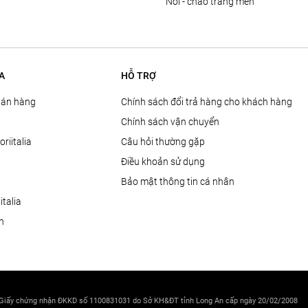
nồi - chảo tráng men
A
HỖ TRỢ
Bán hàng
Chính sách đổi trả hàng cho khách hàng
Chính sách vận chuyển
oriitalia
Câu hỏi thường gặp
Điều khoản sử dụng
Bảo mật thông tin cá nhân
talia
ện
 Giấy chứng nhận ĐKKD số 1100831031 do Sở KH&ĐT tỉnh Long An cấp ngày 20/02/2008