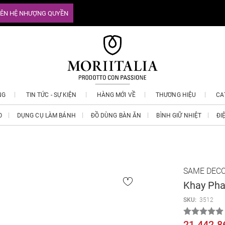
IÊN HỆ NHƯỢNG QUYỀN
NG
TIN TỨC - SỰ KIỆN
HÀNG MỚI VỀ
THƯƠNG HIỆU
CA
O
DỤNG CỤ LÀM BÁNH
ĐỒ DÙNG BÀN ĂN
BÌNH GIỮ NHIỆT
ĐI
SAME DEC
Khay Pha
SKU:
3512
21.442.8