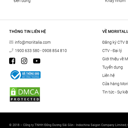
đèn đứng
khay nhôm
THÔNG TIN LIÊN HỆ
VỀ MORIITALI
info@moriitalia.com
Đăng ký CTV 
1900 633 580 - 0908 854 810
CTV - Đại lý
Giới thiệu về M
Tuyển dụng
Liên hệ
Cửa hàng Morii
Tin tức - Sự ki
© 2018 – Công ty TNHH Đông Dương Sài Gòn - Indochina Saigon Company Limited;