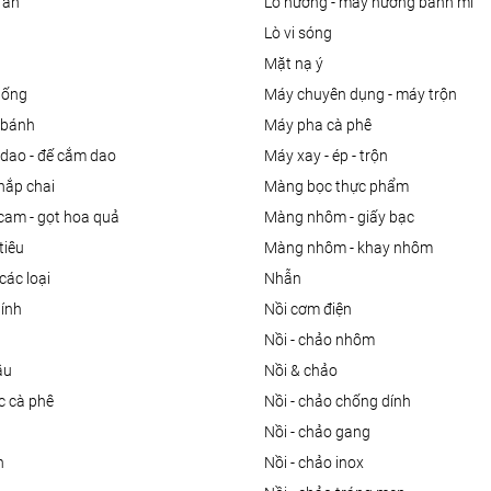
 ăn
lò nướng - máy nướng bánh mì
lò vi sóng
mặt nạ ý
uống
máy chuyên dụng - máy trộn
m bánh
máy pha cà phê
 dao - đế cắm dao
máy xay - ép - trộn
nắp chai
màng bọc thực phẩm
 cam - gọt hoa quả
màng nhôm - giấy bạc
tiêu
màng nhôm - khay nhôm
các loại
nhẫn
dính
nồi cơm điện
nồi - chảo nhôm
ầu
nồi & chảo
ọc cà phê
nồi - chảo chống dính
n
nồi - chảo gang
n
nồi - chảo inox