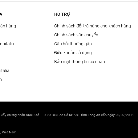
A
HỖ TRỢ
Bán hàng
Chính sách đổi trả hàng cho khách hàng
Chính sách vận chuyển
oriitalia
Câu hỏi thường gặp
Điều khoản sử dụng
Bảo mật thông tin cá nhân
talia
ện
 Giấy chứng nhận ĐKKD số 1100831031 do Sở KH&ĐT tỉnh Long An cấp ngày 20/02/2008
h, Việt Nam