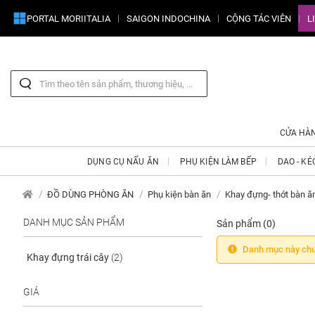
PORTAL MORIITALIA
SAIGON INDOCHINA
CỘNG TÁC VIÊN
L
CỬA HÀ
DỤNG CỤ NẤU ĂN
PHỤ KIỆN LÀM BẾP
DAO - KÉ
ĐỒ DÙNG PHÒNG ĂN
Phụ kiện bàn ăn
Khay đựng- thớt bàn ă
DANH MỤC SẢN PHẨM
Sản phẩm
(0)
Danh mục này chư
Khay đựng trái cây
(2)
GIÁ