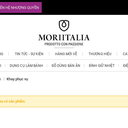
IÊN HỆ NHƯỢNG QUYỀN
NG
TIN TỨC - SỰ KIỆN
HÀNG MỚI VỀ
THƯƠNG HIỆU
CA
O
DỤNG CỤ LÀM BÁNH
ĐỒ DÙNG BÀN ĂN
BÌNH GIỮ NHIỆT
ĐI
n
Khay phục vụ
a có sản phẩm.