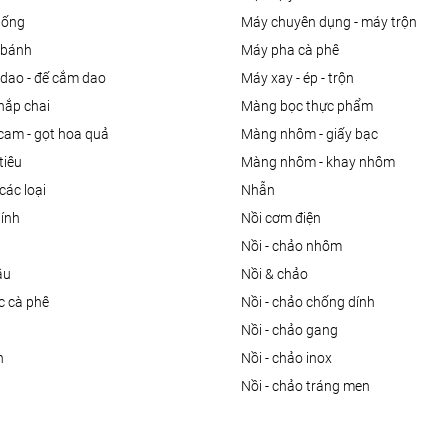
uống
máy chuyên dụng - máy trộn
m bánh
máy pha cà phê
 dao - đế cắm dao
máy xay - ép - trộn
nắp chai
màng bọc thực phẩm
 cam - gọt hoa quả
màng nhôm - giấy bạc
tiêu
màng nhôm - khay nhôm
các loại
nhẫn
dính
nồi cơm điện
nồi - chảo nhôm
ầu
nồi & chảo
ọc cà phê
nồi - chảo chống dính
n
nồi - chảo gang
n
nồi - chảo inox
nồi - chảo tráng men