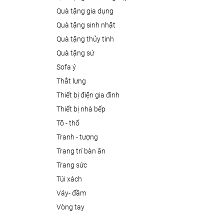
quà tặng gia dụng
quà tặng sinh nhật
quà tặng thủy tinh
quà tặng sứ
sofa ý
thắt lưng
thiết bị điện gia đình
thiết bị nhà bếp
tô - thố
tranh - tượng
trang trí bàn ăn
trang sức
túi xách
váy- đầm
vòng tay