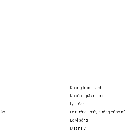
khung tranh - ảnh
khuôn - giấy nướng
ly - tách
 ăn
lò nướng - máy nướng bánh mì
lò vi sóng
mặt nạ ý