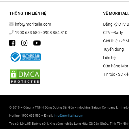
THÔNG TIN LIÊN HỆ
VỀ MORIITALI
info@moriitalia.com
Đăng ký CTV 
1900 633 580 - 0908 854 810
CTV - Đại lý
Giới thiệu về M
Tuyển dụng
Liên hệ
Cửa hàng Morii
Tin tức - Sự ki
© 2018 – Công ty TNHH Đông Dương Sài Gòn - Indochina Saigon Company Limited;
Hotline: 1900 633 580 – Email:
info@moriitalia.com
Trụ sở: Lô L.05, Đường số 1, Khu công nghiệp Long Hậu, Xã Cần Giuộc, Tỉnh Tây Nin