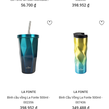
000990
56.700 ₫
398.952 ₫
LA FONTE
LA FONTE
Bình cầu vồng La Fonte 500ml -
Bình Cầu Vồng La Fonte 500ml -
002356
007436
398.952 ₫
349.488 ₫