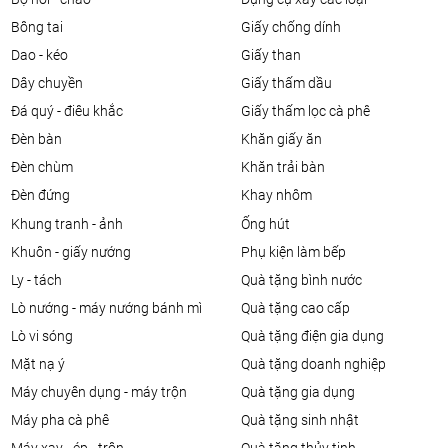
bông tai
giấy chống dính
dao - kéo
giấy than
dây chuyền
giấy thấm dầu
đá quý - điêu khắc
giấy thấm lọc cà phê
đèn bàn
khăn giấy ăn
đèn chùm
khăn trải bàn
đèn đứng
khay nhôm
khung tranh - ảnh
ống hút
khuôn - giấy nướng
phụ kiện làm bếp
ly - tách
quà tặng bình nước
lò nướng - máy nướng bánh mì
quà tặng cao cấp
lò vi sóng
quà tặng điện gia dụng
mặt nạ ý
quà tặng doanh nghiệp
máy chuyên dụng - máy trộn
quà tặng gia dụng
máy pha cà phê
quà tặng sinh nhật