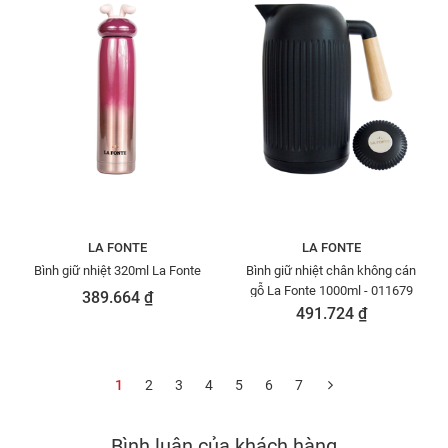
LA FONTE
LA FONTE
Bình giữ nhiệt 320ml La Fonte
Bình giữ nhiệt chân không cán
gỗ La Fonte 1000ml - 011679
389.664 ₫
491.724 ₫
1
2
3
4
5
6
7
Bình luận của khách hàng