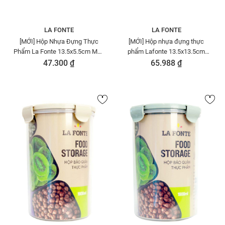
LA FONTE
LA FONTE
[MỚI] Hộp Nhựa Đựng Thực
[MỚI] Hộp nhựa đựng thực
Phẩm La Fonte 13.5x5.5cm Màu
phẩm Lafonte 13.5x13.5cm
Hồng - 180954P
1300ml - 180978
47.300 ₫
65.988 ₫