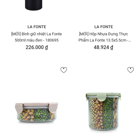
LA FONTE
LA FONTE
[MỚI] Bình giữ nhiệt La Fonte
[MỚI] Hộp Nhựa Đựng Thực
500ml màu đen - 180695
Phẩm La Fonte 13.5x5.5cm -
180954
226.000 ₫
48.924 ₫