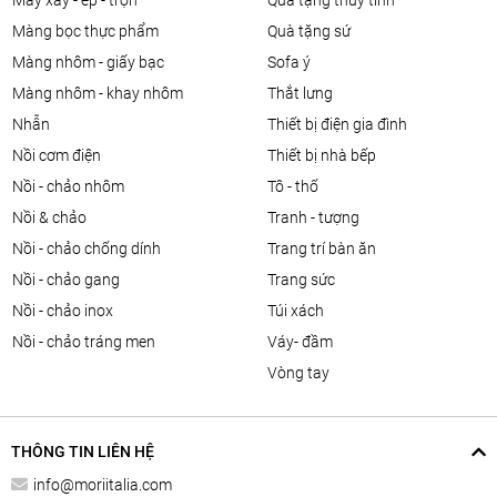
máy xay - ép - trộn
quà tặng thủy tinh
màng bọc thực phẩm
quà tặng sứ
màng nhôm - giấy bạc
sofa ý
màng nhôm - khay nhôm
thắt lưng
nhẫn
thiết bị điện gia đình
nồi cơm điện
thiết bị nhà bếp
nồi - chảo nhôm
tô - thố
nồi & chảo
tranh - tượng
nồi - chảo chống dính
trang trí bàn ăn
nồi - chảo gang
trang sức
nồi - chảo inox
túi xách
nồi - chảo tráng men
váy- đầm
vòng tay
THÔNG TIN LIÊN HỆ
info@moriitalia.com