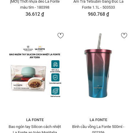
[MỚI] Thớt nhựa dẻo La Fonte
Ấm Trà Tetsubin Gang Đúc La
màu tím - 180398
Fonte 1.1L - 503533
36.612 ₫
960.768 ₫
LA FONTE
LA FONTE
Bao ngón tay Silicon cách nhiệt
Bình cầu vồng La Fonte 500ml -
La Fonte an toàn Moriitalia
002356