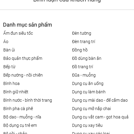
Danh mục sản phẩm
ấm đun siêu tốc
đèn tường
áo
đèn trang trí
bàn ủi
đồng hồ
bảo quản thực phẩm
đồ dùng bàn ăn
bếp từ
đồ trang trí
bếp nướng - nồi chiên
đũa - muỗng
bình hoa
dụng cụ ăn uống
bình giữ nhiệt
dụng cụ làm bánh
bình nước - bình thời trang
dụng cụ mài dao - đế cắm dao
bình pha cà phê
dụng cụ mở nắp chai
bộ dao - muỗng - nĩa
dụng cụ vắt cam - gọt hoa quả
bộ dụng cụ trẻ em
dụng cụ xay tiêu
bộ nồi - chảo
dụng cụ xay các loại