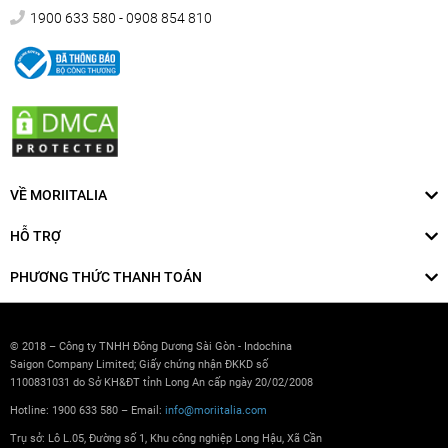
1900 633 580 - 0908 854 810
VỀ MORIITALIA
HỖ TRỢ
PHƯƠNG THỨC THANH TOÁN
© 2018 – Công ty TNHH Đông Dương Sài Gòn - Indochina
Saigon Company Limited; Giấy chứng nhận ĐKKD số
1100831031 do Sở KH&ĐT tỉnh Long An cấp ngày 20/02/2008
Hotline: 1900 633 580 – Email:
info@moriitalia.com
Trụ sở: Lô L.05, Đường số 1, Khu công nghiệp Long Hậu, Xã Cần