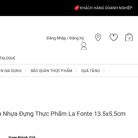
KHÁCH HÀNG DOANH NGHIỆP
Đăng Nhập / Đăng Ký
0
TALOGUE
ỆN GIA DỤNG
BẢO QUẢN THỰC PHẨM
QUÀ TẶNG
p Nhựa Đựng Thực Phẩm La Fonte 13.5x5.5cm