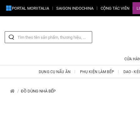
PORTAL MORIITALIA
SAIGON INDOCHINA
CỘNG TÁC VIÊN
L
CỬA HÀ
DỤNG CỤ NẤU ĂN
PHỤ KIỆN LÀM BẾP
DAO - KÉ
ĐỒ DÙNG NHÀ BẾP