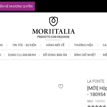
IÊN HỆ NHƯỢNG QUYỀN
NG
TIN TỨC - SỰ KIỆN
HÀNG MỚI VỀ
THƯƠNG HIỆU
CA
O
DỤNG CỤ LÀM BÁNH
ĐỒ DÙNG BÀN ĂN
BÌNH GIỮ NHIỆT
ĐI
LA FONTE
[MỚI] Hộ
- 180954
SKU:
180954