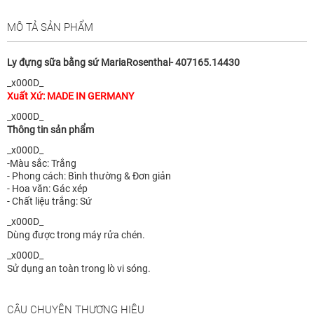
MÔ TẢ SẢN PHẨM
Ly đựng sữa bằng sứ MariaRosenthal- 407165.14430
_x000D_
Xuất Xứ: MADE IN GERMANY
_x000D_
Thông tin sản phẩm
_x000D_
-Màu sắc: Trắng
- Phong cách: Bình thường & Đơn giản
- Hoa văn: Gác xép
- Chất liệu trắng: Sứ
_x000D_
Dùng được trong máy rửa chén.
_x000D_
Sử dụng an toàn trong lò vi sóng.
CÂU CHUYỆN THƯƠNG HIỆU