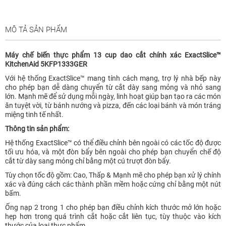
MÔ TẢ SẢN PHẨM
Máy chế biến thực phẩm 13 cup dao cắt chính xác ExactSlice™
KitchenAid 5KFP1333GER
Với hệ thống ExactSlice™ mang tính cách mạng, trợ lý nhà bếp này
cho phép bạn dễ dàng chuyển từ cắt dày sang mỏng và nhỏ sang
lớn. Mạnh mẽ để sử dụng mỗi ngày, linh hoạt giúp bạn tạo ra các món
ăn tuyệt vời, từ bánh nướng và pizza, đến các loại bánh và món tráng
miệng tinh tế nhất.
Thông tin sản phẩm:
Hệ thống ExactSlice™ có thể điều chỉnh bên ngoài có các tốc độ được
tối ưu hóa, và một đòn bẩy bên ngoài cho phép bạn chuyển chế độ
cắt từ dày sang mỏng chỉ bằng một cú trượt đòn bẩy.
Tùy chọn tốc độ gồm: Cao, Thấp & Mạnh mẽ cho phép bạn xử lý chính
xác và đúng cách các thành phần mềm hoặc cứng chỉ bằng một nút
bấm.
Ống nạp 2 trong 1 cho phép bạn điều chỉnh kích thước mở lớn hoặc
hẹp hơn trong quá trình cắt hoặc cắt liên tục, tùy thuộc vào kích
thước của loại thực phẩm.