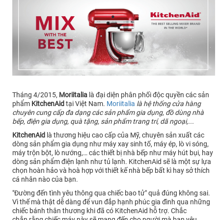
Tháng 4/2015,
Moriitalia
là đại diện phân phối độc quyền các sản
phẩm
KitchenAid
tại Việt Nam.
Moriitalia
là hệ thống cửa hàng
chuyên cung cấp đa dạng các sản phẩm gia dụng, đồ dùng nhà
bếp, điện gia dụng, quà tặng, sản phẩm trang trí, dã ngoại,...
KitchenAid
là thương hiệu cao cấp của Mỹ, chuyên sản xuất các
dòng sản phẩm gia dụng như máy xay sinh tố, máy ép, lò vi sóng,
máy trộn bột, lò nướng,… các thiết bị nhà bếp như máy hút bụi, hay
dòng sản phẩm điện lạnh như tủ lạnh. KitchenAid sẽ là một sự lựa
chọn hoàn hảo và hoà hợp với thiết kế nhà bếp bất kì hay sở thích
cá nhân nào của bạn.
"Đường đến tình yêu thông qua chiếc bao tử" quả đúng không sai.
Vì thế mà thật dễ dàng để vun đắp hạnh phúc gia đình qua những
chiếc bánh thân thương khi đã có KitchenAid hỗ trợ. Chắc
chắn rằng chiếc máy này sẽ mang đến cho người mà bạn yêu