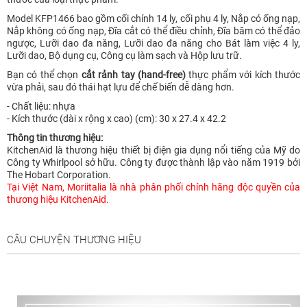
Model KFP1466 bao gồm cối chính 14 ly, cối phụ 4 ly, Nắp có ống nạp,
Nắp không có ống nạp, Đĩa cắt có thể điều chỉnh, Đĩa băm có thể đảo
ngược, Lưỡi dao đa năng, Lưỡi dao đa năng cho Bát làm việc 4 ly,
Lưỡi dao, Bộ dụng cụ, Công cụ làm sạch và Hộp lưu trữ.
Bạn có thể chọn
cắt rảnh tay (hand-free)
thực phẩm với kích thước
vừa phải, sau đó thái hạt lựu để chế biến dễ dàng hơn.
- Chất liệu: nhựa
- Kích thước (dài x rộng x cao) (cm): 30 x 27.4 x 42.2
Thông tin thương hiệu:
KitchenAid là thương hiệu thiết bị điện gia dụng nổi tiếng của Mỹ do
Công ty Whirlpool sở hữu. Công ty được thành lập vào năm 1919 bởi
The Hobart Corporation.
Tại Việt Nam, Moriitalia là nhà phân phối chính hãng độc quyền của
thương hiệu KitchenAid.
CÂU CHUYỆN THƯƠNG HIỆU