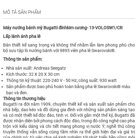
MÔ TẢ SẢN PHẨM
Máy nướng bánh mỳ Bugatti đínhkim cương- 13-VOLOSW1/CR
Lấp lánh ánh pha lê
Bản thiết kế sang trọng và không thể nhầm lẫn làm phong phú cho
bộ sưu tập lò nướng bánh với 9895 viên pha lê Swarovski®.
Thông tin sản phẩm:
Nhà sản xuất: Andreas Seegatz
Kích thước: 32 X 20 X 30 cm
Thông tin kỹ thuật: 220-240 V - 50 Hz; công suất: 930 watt
Sản phẩm được bao phủ hoàn toàn bằng pha lê Swarovski® màu
bạc và đen.
Thông tin thương hiệu
Bugatti ra đời năm 1909, chuyên thiết kế và sản xuất sản phẩm cho
nhà bếp, dao kéo và đồ dùng gia đình với những sản phẩm sáng tạo
và có một thiết kế độc đáo, tinh vi. Đối với gần một thế kỷ, Bugatti đã
được nhận diện bởi phong cách độc đáo, trong đó công nghệ cao pha
trộn với kiểu dáng và chi tiết mang phong vị nước Ý; nghề thủ công
truyền thống vẫn sống cùng tầm nhìn ra thế giới hiện đại và giá trị
của chính nó; từ việc chia sẻ kinh nghiệm tới phát triển bền vững môi