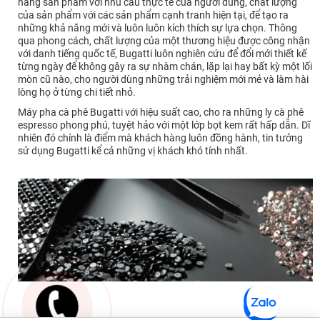
năng sản phẩm với nhu cầu thực tế của người dùng, chất lượng
của sản phẩm với các sản phẩm cạnh tranh hiện tại, để tạo ra
những khả năng mới và luôn luôn kích thích sự lựa chọn. Thông
qua phong cách, chất lượng của một thương hiệu được công nhận
với danh tiếng quốc tế, Bugatti luôn nghiên cứu để đổi mới thiết kế
từng ngày để không gây ra sự nhàm chán, lặp lại hay bất kỳ một lối
mòn cũ nào, cho người dùng những trải nghiệm mới mẻ và làm hài
lòng họ ở từng chi tiết nhỏ.
Máy pha cà phê Bugatti với hiệu suất cao, cho ra những ly cà phê
espresso phong phú, tuyệt hảo với một lớp bọt kem rất hấp dẫn. Dĩ
nhiên đó chính là điểm mà khách hàng luôn đồng hành, tin tưởng
sử dụng Bugatti kể cả những vị khách khó tính nhất.