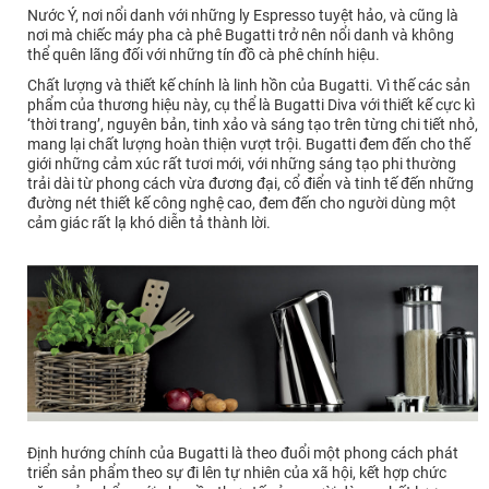
Nước Ý, nơi nổi danh với những ly Espresso tuyệt hảo, và cũng là
nơi mà chiếc máy pha cà phê Bugatti trở nên nổi danh và không
thể quên lãng đối với những tín đồ cà phê chính hiệu.
Chất lượng và thiết kế chính là linh hồn của Bugatti. Vì thế các sản
phẩm của thương hiệu này, cụ thể là Bugatti Diva với thiết kế cực kì
‘thời trang’, nguyên bản, tinh xảo và sáng tạo trên từng chi tiết nhỏ,
mang lại chất lượng hoàn thiện vượt trội. Bugatti đem đến cho thế
giới những cảm xúc rất tươi mới, với những sáng tạo phi thường
trải dài từ phong cách vừa đương đại, cổ điển và tinh tế đến những
đường nét thiết kế công nghệ cao, đem đến cho người dùng một
cảm giác rất lạ khó diễn tả thành lời.
Định hướng chính của Bugatti là theo đuổi một phong cách phát
triển sản phẩm theo sự đi lên tự nhiên của xã hội, kết hợp chức