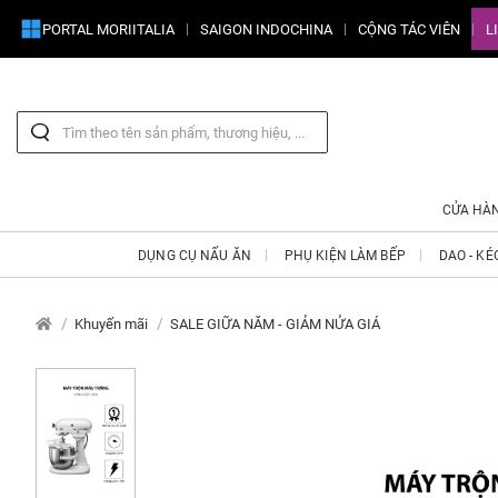
PORTAL MORIITALIA
SAIGON INDOCHINA
CỘNG TÁC VIÊN
L
CỬA HÀ
DỤNG CỤ NẤU ĂN
PHỤ KIỆN LÀM BẾP
DAO - KÉ
Khuyến mãi
SALE GIỮA NĂM - GIẢM NỬA GIÁ