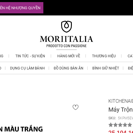
IÊN HỆ NHƯỢNG QUYỀN
NG
TIN TỨC - SỰ KIỆN
HÀNG MỚI VỀ
THƯƠNG HIỆU
CA
O
DỤNG CỤ LÀM BÁNH
ĐỒ DÙNG BÀN ĂN
BÌNH GIỮ NHIỆT
ĐI
KITCHENAI
Máy Trộn
SKU:
5KPM5E
25.104.1