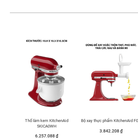
Thố làm kem KitchenAid
Bộ xay thực phẩm KitchenAid F
5KICA0WH
3.842.208 ₫
6.257.088 ₫