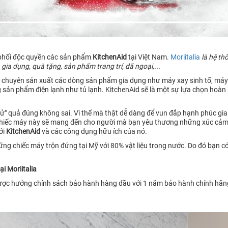
 phối độc quyền các sản phẩm
KitchenAid
tại Việt Nam.
Moriitalia
là hệ th
ia dụng, quà tặng, sản phẩm trang trí, dã ngoại,...
 chuyên sản xuất các dòng sản phẩm gia dụng như máy xay sinh tố, máy ép
 sản phẩm điện lạnh như tủ lạnh. KitchenAid sẽ là một sự lựa chọn hoàn h
tử" quả đúng không sai. Vì thế mà thật dễ dàng để vun đắp hạnh phúc gi
chiếc máy này sẽ mang đến cho người mà bạn yêu thương những xúc cảm t
ới
KitchenAid
và
các công dụng hữu ích của nó.
những chiếc máy trộn đứng tại Mỹ với 80% vật liệu trong nước. Do đó bạn 
i Moriitalia
ợc hưởng chính sách bảo hành hàng đầu với 1 năm bảo hành chính hãng.