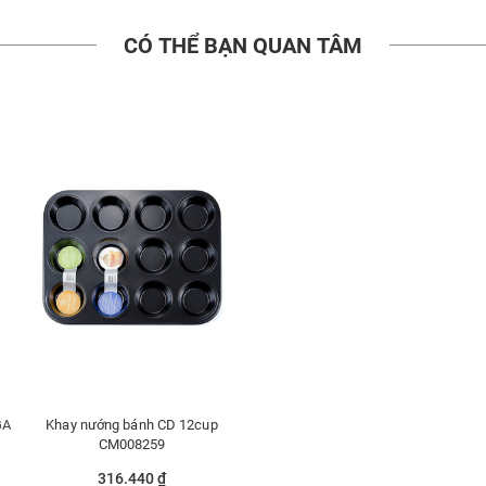
CÓ THỂ BẠN QUAN TÂM
GA
Khay nướng bánh CD 12cup
CM008259
316.440 ₫