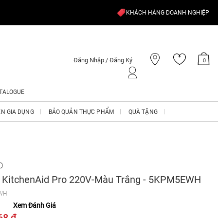
KHÁCH HÀNG DOANH NGHIỆP
Đăng Nhập / Đăng Ký
0
TALOGUE
ỆN GIA DỤNG
BẢO QUẢN THỰC PHẨM
QUÀ TẶNG
D
 KitchenAid Pro 220V-Màu Trắng - 5KPM5EWH
WH
Xem Đánh Giá
68 ₫