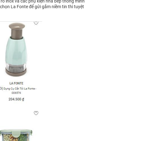
 rổ inox và các phụ kiện nhà bếp thông minh
 chọn La Fonte để gửi gắm niềm tin thì tuyệt