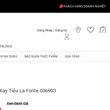
KHÁCH HÀNG DOANH NGHIỆP
Đăng Nhập / Đăng Ký
0
TALOGUE
ỆN GIA DỤNG
BẢO QUẢN THỰC PHẨM
QUÀ TẶNG
Xay Tiêu La Fonte 006903
Xem Đánh Giá
₫