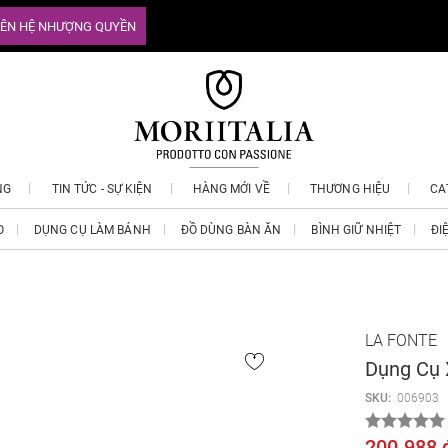
IÊN HỆ NHƯỢNG QUYỀN
NG
TIN TỨC - SỰ KIỆN
HÀNG MỚI VỀ
THƯƠNG HIỆU
CA
O
DỤNG CỤ LÀM BÁNH
ĐỒ DÙNG BÀN ĂN
BÌNH GIỮ NHIỆT
ĐI
LA FONTE
Dụng Cụ 
SKU:
006903
200.988 