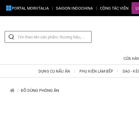
PORTAL MORIITALIA
SAIGON INDOCHINA
CỘNG TÁC VIÊN
L
CỬA HÀ
DỤNG CỤ NẤU ĂN
PHỤ KIỆN LÀM BẾP
DAO - KÉ
ĐỒ DÙNG PHÒNG ĂN