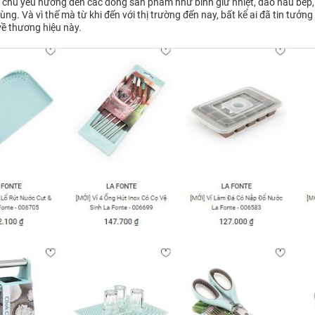
te chủ yếu hướng đến các dòng sản phẩm như bình giữ nhiệt, dao nấu bếp,
ng. Và vì thế mà từ khi đến với thị trường đến nay, bất kể ai đã tin tưởng
về thương hiệu này.