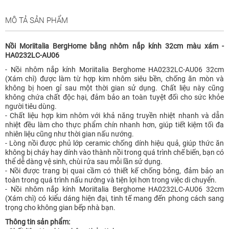
MÔ TẢ SẢN PHẨM
Nồi Moriitalia BergHome bằng nhôm nắp kính 32cm màu xám -
HA0232LC-AU06
- Nồi nhôm nắp kính Moriitalia Berghome HA0232LC-AU06 32cm
(Xám chì) được làm từ hợp kim nhôm siêu bền, chống ăn mòn và
không bị hoen gỉ sau một thời gian sử dụng. Chất liệu này cũng
không chứa chất độc hại, đảm bảo an toàn tuyệt đối cho sức khỏe
người tiêu dùng.
- Chất liệu hợp kim nhôm với khả năng truyền nhiệt nhanh và dẫn
nhiệt đều làm cho thực phẩm chín nhanh hơn, giúp tiết kiệm tối đa
nhiên liệu cũng như thời gian nấu nướng.
- Lòng nồi được phủ lớp ceramic chống dính hiệu quả, giúp thức ăn
không bị cháy hay dính vào thành nồi trong quá trình chế biến, bạn có
thể dễ dàng vệ sinh, chùi rửa sau mỗi lần sử dụng.
- Nồi được trang bị quai cầm có thiết kế chống bỏng, đảm bảo an
toàn trong quá trình nấu nướng và tiện lợi hơn trong việc di chuyển.
- Nồi nhôm nắp kính Moriitalia Berghome HA0232LC-AU06 32cm
(Xám chì) có kiểu dáng hiện đại, tinh tế mang đến phong cách sang
trọng cho không gian bếp nhà bạn.
Thông tin sản phẩm: