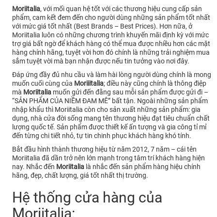
Moriitalia
, với mối quan hệ tốt với các thương hiệu cung cấp sản
phẩm, cam kết đem đến cho người dùng những sản phẩm tốt nhất
với mức giá tốt nhất (Best Brands – Best Prices). Hơn nữa, ở
Moriitalia luôn có những chương trình khuyến mãi định kỳ với mức
trợ giá bất ngờ để khách hàng có thể mua được nhiều hơn các mặt
hàng chính hãng, tuyệt vời hơn đó chính là những trải nghiệm mua
sắm tuyệt vời mà bạn nhận được nếu tin tưởng vào nơi đây.
Đáp ứng đầy đủ nhu cầu và làm hài lòng người dùng chính là mong
muốn cuối cùng của
Moriiitalia
; điều này cũng chính là thông điệp
mà
Moriitalia
muốn gửi đến đằng sau mỗi sản phẩm được gửi đi –
“SẢN PHẨM CỦA NIỀM ĐAM MÊ” bất tận. Ngoài những sản phẩm
nhập khẩu thì Moriitalia còn cho sản xuất những sản phẩm: gia
dụng, nhà cửa đời sống mang tên thương hiệu đạt tiêu chuẩn chất
lượng quốc tế. Sản phẩm được thiết kế ấn tượng và gia công tỉ mỉ
đến từng chi tiết nhỏ, tự tin chinh phục khách hàng khó tính.
Bắt đầu hình thành thương hiệu từ năm 2012, 7 năm – cái tên
Moriitalia đã dần trở nên lớn mạnh trong tâm trí khách hàng hiện
nay. Nhắc đến
Moriitalia
là nhắc đến sản phẩm hàng hiệu chính
hãng, đẹp, chất lượng, giá tốt nhất thị trường.
Hệ thống cửa hàng của
Moriitalia: