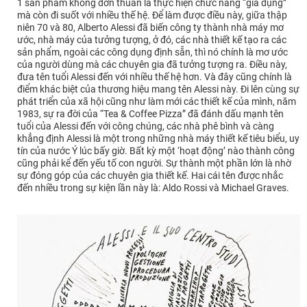
1 sản phẩm không đơn thuần là thực hiện chức năng “gia dụng”
mà còn đi suốt với nhiều thế hệ. Để làm được điều này, giữa thập
niên 70 và 80, Alberto Alessi đã biến công ty thành nhà máy mơ
ước, nhà máy của tưởng tượng, ở đó, các nhà thiết kế tạo ra các
sản phẩm, ngoài các công dụng định sẵn, thì nó chính là mơ ước
của người dùng mà các chuyên gia đã tưởng tượng ra. Điều này,
đưa tên tuổi Alessi đến với nhiều thế hệ hơn. Và đây cũng chính là
điểm khác biệt của thương hiệu mang tên Alessi này. Đi lên cùng sự
phát triển của xã hội cũng như làm mới các thiết kế của mình, năm
1983, sự ra đời của “Tea & Coffee Pizza” đã đánh dấu mạnh tên
tuổi của Alessi đến với công chúng, các nhà phê bình và càng
khẳng định Alessi là một trong những nhà máy thiết kế tiêu biểu, uy
tín của nước Ý lúc bấy giờ. Bất kỳ một ‘hoạt động’ nào thành công
cũng phải kể đến yếu tố con người. Sự thành một phần lớn là nhờ
sự đóng góp của các chuyên gia thiết kế. Hai cái tên được nhắc
đến nhiều trong sự kiện lần này là: Aldo Rossi và Michael Graves.