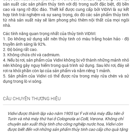
sản xuất các sản phẩm thủy tinh với độ trong suốt đặc biệt, độ bền
cao và rạng rỡ độc đáo. Thiết kế được cung cấp bởi ViDiVi là sự kết
hợp tính trải nghiệm và sự sang trọng, do đó các sản phẩm thủy tinh
từ nhà sản xuất này sẽ làm phong phú thêm nội thất của mọi ngôi
nhà.
Các tính năng quan trọng nhất của thủy tinh ViDiVi:
1. Do không sử dụng sắt nên thủy tinh có màu trắng hoàn hảo - độ
truyền ánh sáng là 92%.
2. Độ bóng rất cao.
3. Không chứa chì và cadmium.
4. Nếu bị rơi, sản phẩm của Vidivi không bị vỡ thành những mảnh nhỏ
nên không gây nguy hiểm trong quá trình sử dụng. Sau khi rơi, đáy sẽ
rơi ra khỏi phần còn lại của sản phẩm và nằm riêng 1 mảnh.
5. Sản phẩm của Vidivi có thể được rửa trong máy rửa chén và sử
dụng trong lò vi sóng.
CÂU CHUYỆN THƯƠNG HIỆU
Vidivi được thành lập vào năm 1905 tại Ý với nhà máy đầu tiên ở
Turin và nhà máy thứ hai ở Colognola ai Colli, Verona. Không chỉ
chuyên sản xuất thủy tinh cho công nghiệp nước hoa, Vidivi còn
được biết đến với những sản phẩm thủy tinh cao cấp cho quà tặng