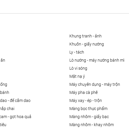
khung tranh - ảnh
khuôn - giấy nướng
ly - tách
 ăn
lò nướng - máy nướng bánh mì
lò vi sóng
mặt nạ ý
uống
máy chuyên dụng - máy trộn
m bánh
máy pha cà phê
 dao - đế cắm dao
máy xay - ép - trộn
nắp chai
màng bọc thực phẩm
 cam - gọt hoa quả
màng nhôm - giấy bạc
tiêu
màng nhôm - khay nhôm