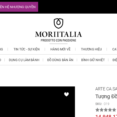
IÊN HỆ NHƯỢNG QUYỀN
NG
TIN TỨC - SỰ KIỆN
HÀNG MỚI VỀ
THƯƠNG HIỆU
CA
O
DỤNG CỤ LÀM BÁNH
ĐỒ DÙNG BÀN ĂN
BÌNH GIỮ NHIỆT
ĐI
ARTE CA.SA
Tượng Đồ
SKU:
O19
14.948.1