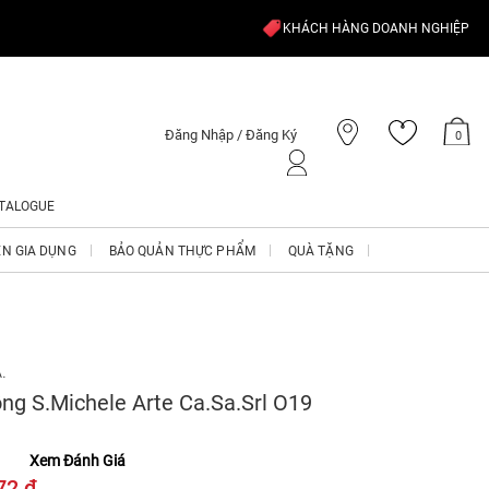
KHÁCH HÀNG DOANH NGHIỆP
Đăng Nhập / Đăng Ký
0
TALOGUE
ỆN GIA DỤNG
BẢO QUẢN THỰC PHẨM
QUÀ TẶNG
.
ng S.Michele Arte Ca.Sa.Srl O19
Xem Đánh Giá
72 ₫