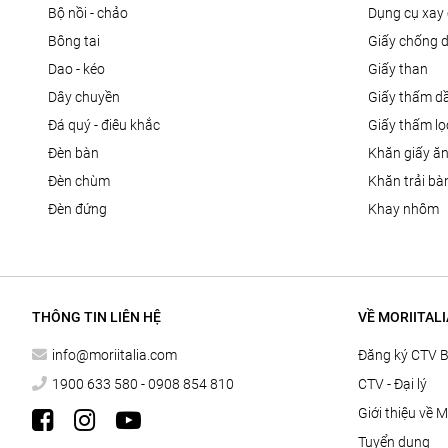
bộ nồi - chảo
dụng cụ xay 
bông tai
giấy chống 
dao - kéo
giấy than
dây chuyền
giấy thấm d
đá quý - điêu khắc
giấy thấm l
đèn bàn
khăn giấy ă
đèn chùm
khăn trải bà
đèn đứng
khay nhôm
THÔNG TIN LIÊN HỆ
VỀ MORIITALI
info@moriitalia.com
Đăng ký CTV 
1900 633 580 - 0908 854 810
CTV - Đại lý
Giới thiệu về M
Tuyển dụng