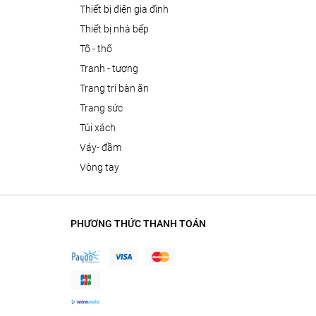
thiết bị điện gia đình
thiết bị nhà bếp
tô - thố
tranh - tượng
trang trí bàn ăn
trang sức
túi xách
váy- đầm
vòng tay
PHƯƠNG THỨC THANH TOÁN