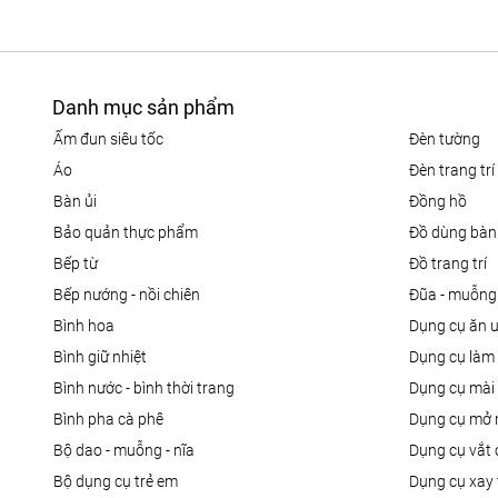
Danh mục sản phẩm
ấm đun siêu tốc
đèn tường
áo
đèn trang trí
bàn ủi
đồng hồ
bảo quản thực phẩm
đồ dùng bàn
bếp từ
đồ trang trí
bếp nướng - nồi chiên
đũa - muỗng
bình hoa
dụng cụ ăn 
bình giữ nhiệt
dụng cụ là
bình nước - bình thời trang
dụng cụ mài
bình pha cà phê
dụng cụ mở 
bộ dao - muỗng - nĩa
dụng cụ vắt
bộ dụng cụ trẻ em
dụng cụ xay 