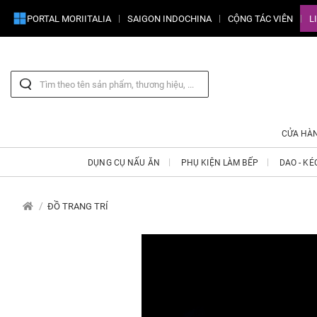
PORTAL MORIITALIA
SAIGON INDOCHINA
CỘNG TÁC VIÊN
L
CỬA HÀ
DỤNG CỤ NẤU ĂN
PHỤ KIỆN LÀM BẾP
DAO - KÉ
ĐỒ TRANG TRÍ