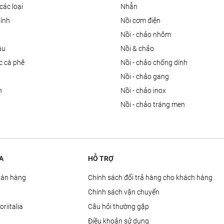
các loại
nhẫn
dính
nồi cơm điện
nồi - chảo nhôm
ầu
nồi & chảo
ọc cà phê
nồi - chảo chống dính
n
nồi - chảo gang
n
nồi - chảo inox
nồi - chảo tráng men
A
HỖ TRỢ
Bán hàng
Chính sách đổi trả hàng cho khách hàng
Chính sách vận chuyển
oriitalia
Câu hỏi thường gặp
Điều khoản sử dụng