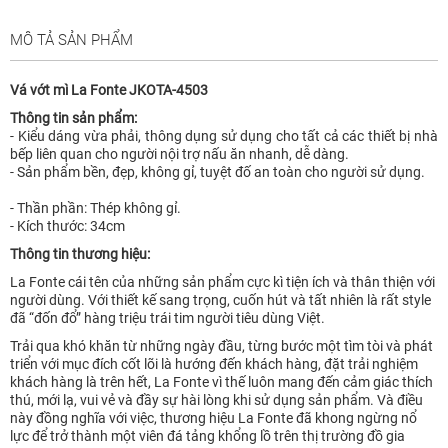
MÔ TẢ SẢN PHẨM
Vá vớt mì La Fonte JKOTA-4503
Thông tin sản phẩm:
- Kiểu dáng vừa phải, thông dụng sử dụng cho tất cả các thiết bị nhà
bếp liên quan cho người nội trợ nấu ăn nhanh, dễ dàng.
- Sản phẩm bền, đẹp, không gỉ, tuyệt đố an toàn cho người sử dụng.
- Thần phần: Thép không gỉ.
- Kích thước: 34cm
Thông tin thương hiệu:
La Fonte cái tên của những sản phẩm cực kì tiện ích và thân thiện với
người dùng. Với thiết kế sang trọng, cuốn hút và tất nhiên là rất style
đã “đốn đổ” hàng triệu trái tim người tiêu dùng Việt.
Trải qua khó khăn từ những ngày đầu, từng bước một tìm tòi và phát
triển với mục đích cốt lõi là hướng đến khách hàng, đặt trải nghiệm
khách hàng là trên hết, La Fonte vì thế luôn mang đến cảm giác thích
thú, mới lạ, vui vẻ và đầy sự hài lòng khi sử dụng sản phẩm. Và điều
này đồng nghĩa với việc, thương hiệu La Fonte đã khong ngừng nổ
lực để trở thành một viên đá tảng khổng lồ trên thị trường đồ gia