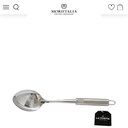
Toggle
0
navigation