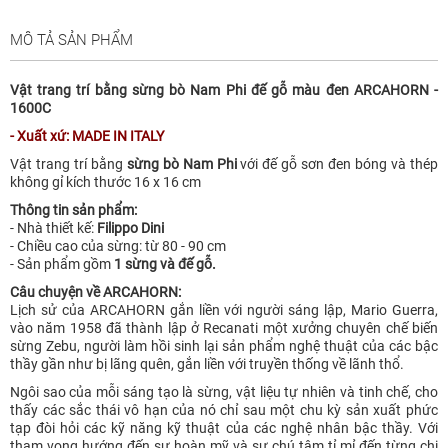
MÔ TẢ SẢN PHẨM
Vật trang trí bằng sừng bò Nam Phi đế gỗ màu đen ARCAHORN -
1600C
- Xuất xứ: MADE IN ITALY
Vật trang trí bằng
sừng bò Nam Phi
với đế gỗ sơn đen bóng và thép
không gỉ kích thước 16 x 16 cm
Thông tin sản phẩm:
- Nhà thiết kế:
Filippo Dini
- Chiều cao của sừng: từ 80 - 90 cm
- Sản phẩm gồm
1 sừng và đế gỗ.
Câu chuyện về ARCAHORN:
Lịch sử của ARCAHORN gắn liền với người sáng lập, Mario Guerra,
vào năm 1958 đã thành lập ở Recanati một xưởng chuyên chế biến
sừng Zebu, người làm hồi sinh lại sản phẩm nghệ thuật của các bậc
thầy gần như bị lãng quên, gắn liền với truyền thống về lãnh thổ.
Ngôi sao của mỗi sáng tạo là sừng, vật liệu tự nhiên và tinh chế, cho
thấy các sắc thái vô hạn của nó chỉ sau một chu kỳ sản xuất phức
tạp đòi hỏi các kỹ năng kỹ thuật của các nghệ nhân bậc thầy. Với
tham vọng hướng đến sự hoàn mỹ và sự chú tâm tỉ mỉ đến từng chi