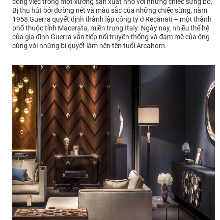
công việc trong một xưởng sản xuất nhỏ với những chiếc sừng bò.
Bị thu hút bởi đường nét và màu sắc của những chiếc sừng, năm
1958 Guerra quyết định thành lập công ty ở Recanati – một thành
phố thuộc tỉnh Macerata, miền trung Italy. Ngày nay, nhiều thế hệ
của gia đình Guerra vẫn tiếp nối truyền thống và đam mê của ông
cùng với những bí quyết làm nên tên tuổi Arcahorn.