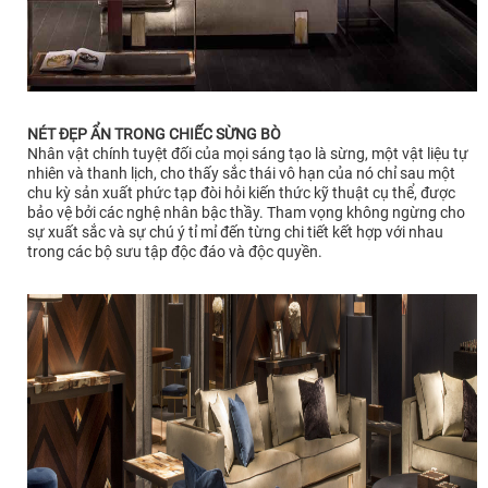
NÉT ĐẸP ẨN TRONG CHIẾC SỪNG BÒ
Nhân vật chính tuyệt đối của mọi sáng tạo là sừng, một vật liệu tự
nhiên và thanh lịch, cho thấy sắc thái vô hạn của nó chỉ sau một
chu kỳ sản xuất phức tạp đòi hỏi kiến ​​thức kỹ thuật cụ thể, được
bảo vệ bởi các nghệ nhân bậc thầy. Tham vọng không ngừng cho
sự xuất sắc và sự chú ý tỉ mỉ đến từng chi tiết kết hợp với nhau
trong các bộ sưu tập độc đáo và độc quyền.