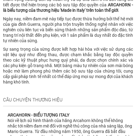
tiết được thể hiện trong các bộ sưu tập độc quyền của
ARCAHORN -
là biểu tượng của thương hiệu 'Made in Italy' trên toàn thế giới
.
Ngày nay, niềm đam mê này tiếp tục được thừa hưởng bởi thế hệ mới
của gia đình Guerra, người pha trộn truyền thống nghệ nhân với việc
nghiên cứu liên tục và biến sừng thành những sản phẩm độc đáo, từ
trang trí nội thất đến phụ kiện, với 1 sản phẩm là duy nhất do đặc tính
tự nhiên của sừng.
Sự sang trọng của sừng được kết hợp hài hòa với việc sử dụng các
vật liệu quý như đồng thau, được chạm khắc bằng tay độc quyền
theo các kỹ thuật phục hưng quý phái, da được chọn chính xác và
các phụ kiện gỗ trang nhã. Một bảng màu tự nhiên của sơn mài bóng
hoặc mờ làm phong phú thêm các bộ sưu tập của chúng tôi, cung
cấp giải pháp tinh tế nhất có thể đáp ứng mọi sự mong đợi của khách
hàng khó tính.
CÂU CHUYỆN THƯƠNG HIỆU
ARCAHORN - BIỂU TƯỢNG ITALY
Nói về lịch sử hình thành của hãng Arcahorn không thể không
nhắc tới niềm đam mê đối với nghề thủ công của nhà sáng lập, ông
Mario Guerra. Từ đầu những năm 1950, ông Guerra đã bắt đầu