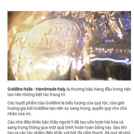
Goldline Italia - Handmade Italy,
là thương hiệu hàng đầu trong việc
tạo nên những kiệt tác trang trí.
Các tuyệt phẩm của Goldline là biểu tượng của quý tộc, của giới
hoàng gia bởi Goldline tạo nên sự sang trọng, quyền quý cho chủ
nhân của nó.
Các nhà điêu khắc bậc thầy người Ý đã tạo uốn lượn hài hòa và
sang trọng thông qua một quá trình hoàn toàn bằng tay. Sau khi
tạo ra các tác phẩm điêu khắc với bột đá cẩm thạch, đá quý sẽ phủ