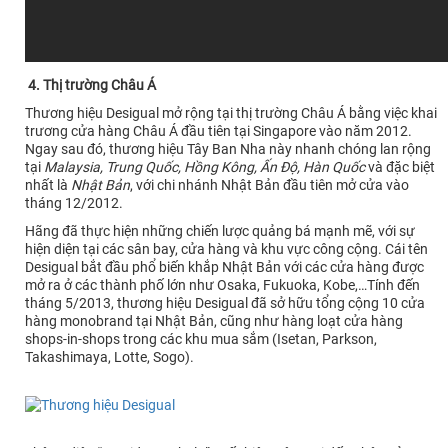
4. Thị trường Châu Á
Thương hiệu Desigual mở rộng tại thị trường Châu Á bằng việc khai
trương cửa hàng Châu Á đầu tiên tại Singapore vào năm 2012.
Ngay sau đó, thương hiệu Tây Ban Nha này nhanh chóng lan rộng
tại
Malaysia, Trung Quốc, Hồng Kông, Ấn Độ, Hàn Quốc
và đặc biệt
nhất là
Nhật Bản
, với chi nhánh Nhật Bản đầu tiên mở cửa vào
tháng 12/2012.
Hãng đã thực hiện những chiến lược quảng bá mạnh mẽ, với sự
hiện diện tại các sân bay, cửa hàng và khu vực công cộng. Cái tên
Desigual bắt đầu phổ biến khắp Nhật Bản với các cửa hàng được
mở ra ở các thành phố lớn như Osaka, Fukuoka, Kobe,…Tính đến
tháng 5/2013, thương hiệu Desigual đã sở hữu tổng cộng 10 cửa
hàng monobrand tại Nhật Bản, cũng như hàng loạt cửa hàng
shops-in-shops trong các khu mua sắm (Isetan, Parkson,
Takashimaya, Lotte, Sogo).