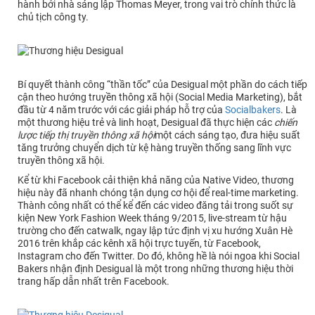
hành bởi nhà sáng lập Thomas Meyer, trong vai trò chính thức là
chủ tịch công ty.
Bí quyết thành công “thần tốc” của Desigual một phần do cách tiếp
cận theo hướng truyền thông xã hội (Social Media Marketing), bắt
đầu từ 4 năm trước với các giải pháp hỗ trợ của
Socialbakers
. Là
một thương hiệu trẻ và linh hoạt, Desigual đã thực hiện các
chiến
lược tiếp thị truyền thông xã hội
một cách sáng tạo, đưa hiệu suất
tăng trưởng chuyển dịch từ kệ hàng truyền thống sang lĩnh vực
truyền thông xã hội.
Kể từ khi Facebook cải thiện khả năng của Native Video, thương
hiệu này đã nhanh chóng tận dụng cơ hội để real-time marketing.
Thành công nhất có thể kể đến các video đăng tải trong suốt sự
kiện New York Fashion Week tháng 9/2015, live-stream từ hậu
trường cho đến catwalk, ngay lập tức định vị xu hướng Xuân Hè
2016 trên khắp các kênh xã hội trực tuyến, từ Facebook,
Instagram cho đến Twitter. Do đó, không hề là nói ngoa khi Social
Bakers nhận định Desigual là một trong những thương hiệu thời
trang hấp dẫn nhất trên Facebook.