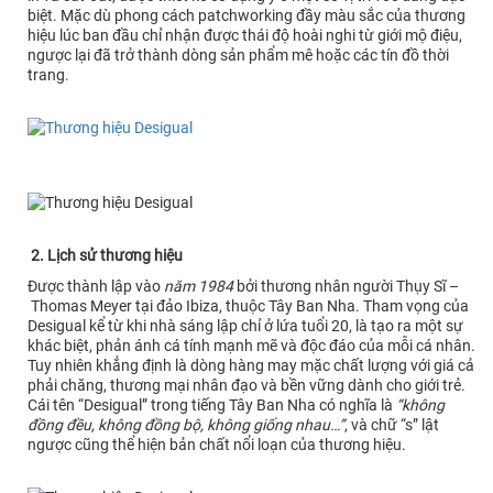
biệt. Mặc dù phong cách patchworking đầy màu sắc của thương
hiệu lúc ban đầu chỉ nhận được thái độ hoài nghi từ giới mộ điệu,
ngược lại đã trở thành dòng sản phẩm mê hoặc các tín đồ thời
trang.
2. Lịch sử thương hiệu
Được thành lập vào
năm 1984
bởi thương nhân người Thụy Sĩ –
Thomas Meyer tại đảo Ibiza, thuộc Tây Ban Nha. Tham vọng của
Desigual kể từ khi nhà sáng lập chỉ ở lứa tuổi 20, là tạo ra một sự
khác biệt, phản ánh cá tính mạnh mẽ và độc đáo của mỗi cá nhân.
Tuy nhiên khẳng định là dòng hàng may mặc chất lượng với giá cả
phải chăng, thương mại nhân đạo và bền vững dành cho giới trẻ.
Cái tên “Desigual” trong tiếng Tây Ban Nha có nghĩa là
“không
đồng đều, không đồng bộ, không giống nhau…”
, và chữ “s” lật
ngược cũng thể hiện bản chất nổi loạn của thương hiệu.