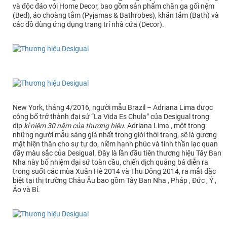
và độc đáo với Home Decor, bao gồm sản phẩm chăn ga gối nệm
(Bed), áo choàng tắm (Pyjamas & Bathrobes), khăn tắm (Bath) và
các đồ dùng ứng dụng trang trí nhà cửa (Decor).
New York, tháng 4/2016, người mẫu Brazil – Adriana Lima được
công bố trở thành đại sứ “La Vida Es Chula” của Desigual trong
dịp
kỉ niệm 30 năm của thương hiệu
. Adriana Lima , một trong
những người mẫu sáng giá nhất trong giới thời trang, sẽ là gương
mặt hiện thân cho sự tự do, niềm hạnh phúc và tinh thần lạc quan
đầy màu sắc của Desigual. Đây là lần đầu tiên thương hiệu Tây Ban
Nha này bổ nhiệm đại sứ toàn cầu, chiến dịch quảng bá diễn ra
trong suốt các mùa Xuân Hè 2014 và Thu Đông 2014, ra mắt đặc
biệt tại thị trường Châu Âu bao gồm Tây Ban Nha , Pháp , Đức , Ý ,
Áo và Bỉ.