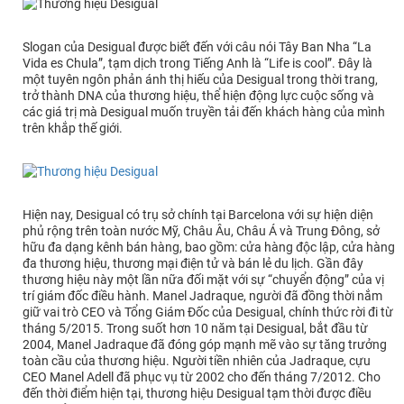
Slogan của Desigual được biết đến với câu nói Tây Ban Nha “La
Vida es Chula”, tạm dịch trong Tiếng Anh là “Life is cool”. Đây là
một tuyên ngôn phản ánh thị hiếu của Desigual trong thời trang,
trở thành DNA của thương hiệu, thể hiện động lực cuộc sống và
các giá trị mà Desigual muốn truyền tải đến khách hàng của mình
trên khắp thế giới.
Hiện nay, Desigual có trụ sở chính tại Barcelona với sự hiện diện
phủ rộng trên toàn nước Mỹ, Châu Âu, Châu Á và Trung Đông, sở
hữu đa dạng kênh bán hàng, bao gồm: cửa hàng độc lập, cửa hàng
đa thương hiệu, thương mại điện tử và bán lẻ du lịch. Gần đây
thương hiệu này một lần nữa đối mặt với sự “chuyển động” của vị
trí giám đốc điều hành. Manel Jadraque, người đã đồng thời nắm
giữ vai trò CEO và Tổng Giám Đốc của Desigual, chính thức rời đi từ
tháng 5/2015. Trong suốt hơn 10 năm tại Desigual, bắt đầu từ
2004, Manel Jadraque đã đóng góp mạnh mẽ vào sự tăng trưởng
toàn cầu của thương hiệu. Người tiền nhiên của Jadraque, cựu
CEO Manel Adell đã phục vụ từ 2002 cho đến tháng 7/2012. Cho
đến thời điểm hiện tại, thương hiệu Desigual tạm thời được điều