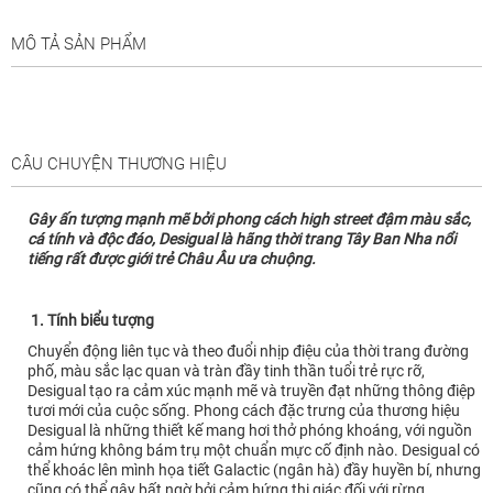
MÔ TẢ SẢN PHẨM
CÂU CHUYỆN THƯƠNG HIỆU
Gây ấn tượng mạnh mẽ bởi phong cách high street đậm màu sắc,
cá tính và độc đáo, Desigual là hãng thời trang Tây Ban Nha nổi
tiếng rất được giới trẻ Châu Âu ưa chuộng.
1. Tính biểu tượng
Chuyển động liên tục và theo đuổi nhịp điệu của thời trang đường
phố, màu sắc lạc quan và tràn đầy tinh thần tuổi trẻ rực rỡ,
Desigual tạo ra cảm xúc mạnh mẽ và truyền đạt những thông điệp
tươi mới của cuộc sống. Phong cách đặc trưng của thương hiệu
Desigual là những thiết kế mang hơi thở phóng khoáng, với nguồn
cảm hứng không bám trụ một chuẩn mực cố định nào. Desigual có
thể khoác lên mình họa tiết Galactic (ngân hà) đầy huyền bí, nhưng
cũng có thể gây bất ngờ bởi cảm hứng thị giác đối với rừng