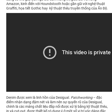
Amazon, kinh điển với Houndstooth hoặc gần gũi với nghệ thuật
Graffiti, họa tiết Gothic hay kỹ thuật thêu truyền thống của Ấn Độ.
Denim được xem là linh hồn của Desigual.
Patchworking
– đặc
điểm nhận dạng đậm nét và làm nên sự quyến rũ của Desigual,
chính là các mảng chất liệu đắp nổi được xử lý bằng kỹ thuật thêu,
in và cut-out, được thiết kế có dụng ý ở một số vị trí vóc dáng đặc