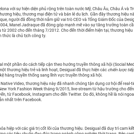
rcelona với sự hiện diện phủ rộng trên toàn nước Mỹ, Châu Âu, Châu Á và
ương hiệu, thương mại điện tử và bán lẻ du lịch. Gần đây thương hiệu n
aque, người đã đồng thời nắm giữ vai trò CEO và Tổng Giám Đốc của Desigu
 2004, Manel Jadraque đã đóng góp mạnh mẽ vào sự tăng trưởng toàn cầu
 từ 2002 cho đến tháng 7/2012. Cho đến thời điểm hiện tại, thương hiệu 
 thức là chủ tịch công ty.
al một phần do cách tiếp cận theo hướng truyền thông xã hội (Social Med
một thương hiệu trẻ và linh hoạt, Desigual đã thực hiện các
chiến lược tiế
kệ hàng truyền thống sang lĩnh vực truyền thông xã hội.
 Native Video, thương hiệu này đã nhanh chóng tận dụng cơ hội để real-
 New York Fashion Week tháng 9/2015, live-stream từ hậu trường cho đến
yến, từ Facebook, Instagram cho đến Twitter. Do đó, không hề là nói ngoa
ẫn nhất trên Facebook.
hỏa hiệp với các giá trị cốt lõi của thương hiệu. Desigual đã duy trì ca
đáp ứng các tiêu chuẩn đạo đức trong ngành công nghiệp thời trang. Bên c