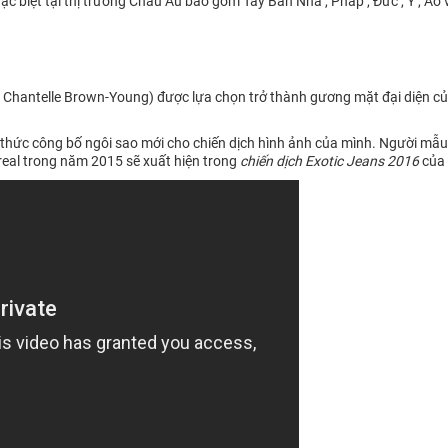
 biệt tại thị trường Châu Âu bao gồm Tây Ban Nha , Pháp , Đức , Ý , Áo v
Chantelle Brown-Young) được lựa chọn trở thành gương mặt đại diện của
thức công bố ngôi sao mới cho chiến dịch hình ảnh của mình. Người mẫ
real trong năm 2015 sẽ xuất hiện trong
chiến dịch Exotic Jeans 2016
của 