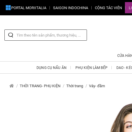
PORTAL MORIITALIA
SAIGON INDOCHINA
CỘNG TÁC VIÊN
L
CỬA HÀ
DỤNG CỤ NẤU ĂN
PHỤ KIỆN LÀM BẾP
DAO - KÉ
THỜI TRANG- PHỤ KIỆN
Thời trang
Váy- đầm