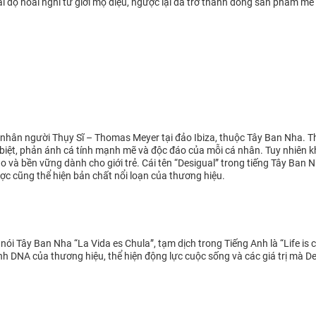
i độ hoài nghi từ giới mộ điệu, ngược lại đã trở thành dòng sản phẩm mê 
nhân người Thụy Sĩ – Thomas Meyer tại đảo Ibiza, thuộc Tây Ban Nha. T
hác biệt, phản ánh cá tính mạnh mẽ và độc đáo của mỗi cá nhân. Tuy nhiê
o và bền vững dành cho giới trẻ. Cái tên “Desigual” trong tiếng Tây Ban 
gược cũng thể hiện bản chất nổi loạn của thương hiệu.
nói Tây Ban Nha “La Vida es Chula”, tạm dịch trong Tiếng Anh là “Life is 
hành DNA của thương hiệu, thể hiện động lực cuộc sống và các giá trị mà 