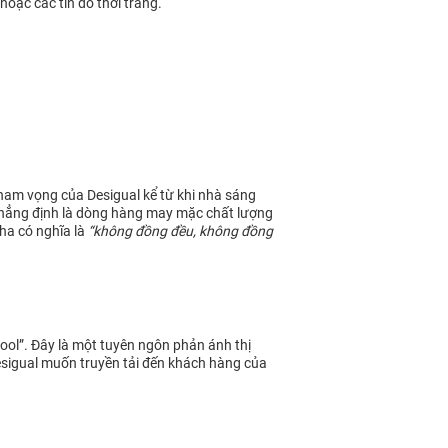
hoặc các tín đồ thời trang.
ham vọng của Desigual kể từ khi nhà sáng
n khẳng định là dòng hàng may mặc chất lượng
Nha có nghĩa là
“không đồng đều, không đồng
cool”. Đây là một tuyên ngôn phản ánh thị
Desigual muốn truyền tải đến khách hàng của