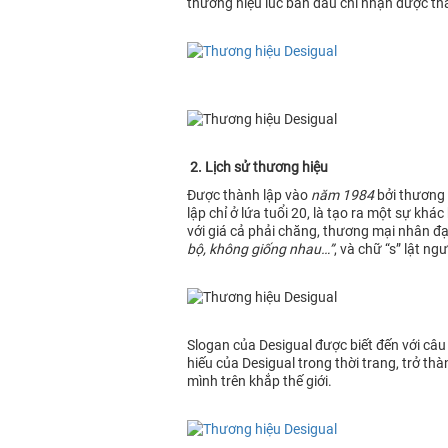
thương hiệu lúc ban đầu chỉ nhận được thá
2. Lịch sử thương hiệu
Được thành lập vào
năm 1984
bởi thương 
lập chỉ ở lứa tuổi 20, là tạo ra một sự k
với giá cả phải chăng, thương mại nhân đạ
bộ, không giống nhau…”
, và chữ “s” lật n
Slogan của Desigual được biết đến với câu 
hiếu của Desigual trong thời trang, trở t
mình trên khắp thế giới.