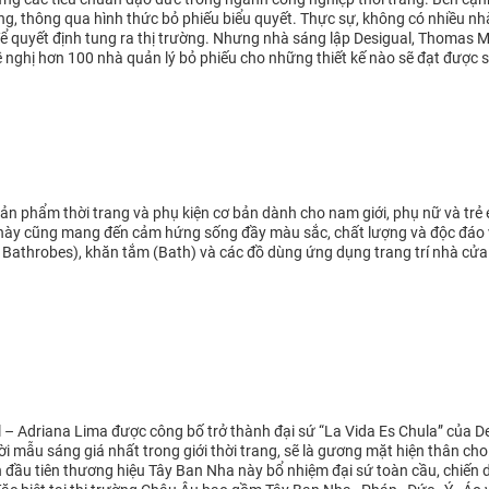
g, thông qua hình thức bỏ phiếu biểu quyết. Thực sự, không có nhiều nhà
 quyết định tung ra thị trường. Nhưng nhà sáng lập Desigual, Thomas Mey
 nghị hơn 100 nhà quản lý bỏ phiếu cho những thiết kế nào sẽ đạt được
n phẩm thời trang và phụ kiện cơ bản dành cho nam giới, phụ nữ và trẻ e
 này cũng mang đến cảm hứng sống đầy màu sắc, chất lượng và độc đáo
Bathrobes), khăn tắm (Bath) và các đồ dùng ứng dụng trang trí nhà cửa
 – Adriana Lima được công bố trở thành đại sứ “La Vida Es Chula” của De
i mẫu sáng giá nhất trong giới thời trang, sẽ là gương mặt hiện thân cho
 đầu tiên thương hiệu Tây Ban Nha này bổ nhiệm đại sứ toàn cầu, chiến 