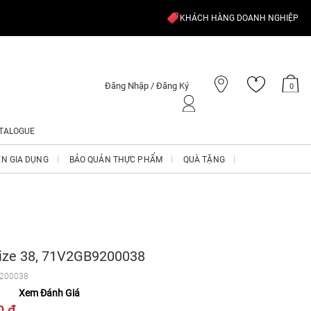
KHÁCH HÀNG DOANH NGHIỆP
Đăng Nhập / Đăng Ký
0
TALOGUE
ỆN GIA DỤNG
BẢO QUẢN THỰC PHẨM
QUÀ TẶNG
ize 38, 71V2GB9200038
200038
Xem Đánh Giá
0 ₫