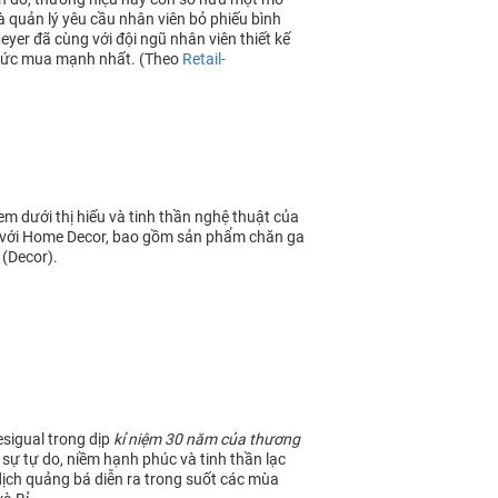
 quản lý yêu cầu nhân viên bỏ phiếu bình
er đã cùng với đội ngũ nhân viên thiết kế
 sức mua mạnh nhất. (Theo
Retail-
m dưới thị hiếu và tinh thần nghệ thuật của
 với Home Decor, bao gồm sản phẩm chăn ga
 (Decor).
sigual trong dịp
kỉ niệm 30 năm của thương
 sự tự do, niềm hạnh phúc và tinh thần lạc
dịch quảng bá diễn ra trong suốt các mùa