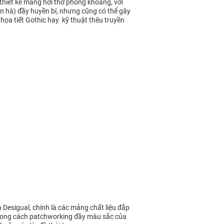
thiết kế mang hơi thở phóng khoáng, với
n hà) đầy huyền bí, nhưng cũng có thể gây
 họa tiết Gothic hay kỹ thuật thêu truyền
Desigual, chính là các mảng chất liệu đắp
ù phong cách patchworking đầy màu sắc của