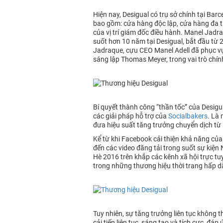
Hiện nay, Desigual có trụ sở chính tại Ba
bao gồm: cửa hàng độc lập, cửa hàng đa th
của vị trí giám đốc điều hành. Manel Jadr
suốt hơn 10 năm tại Desigual, bắt đầu từ
Jadraque, cựu CEO Manel Adell đã phục vụ
sáng lập Thomas Meyer, trong vai trò chính
Bí quyết thành công “thần tốc” của Desigu
các giải pháp hỗ trợ của
Socialbakers
. Là 
đưa hiệu suất tăng trưởng chuyển dịch từ 
Kể từ khi Facebook cải thiện khả năng của
đến các video đăng tải trong suốt sự kiện
Hè 2016 trên khắp các kênh xã hội trực tu
trong những thương hiệu thời trang hấp d
Tuy nhiên, sự tăng trưởng liên tục không t
cải tiến liên tục, sáng tạo và tích cực, 