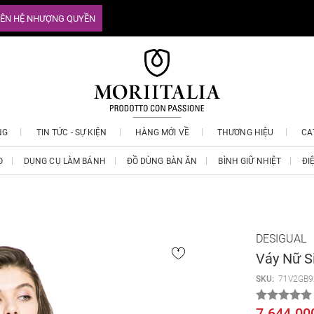
IÊN HỆ NHƯỢNG QUYỀN
NG
TIN TỨC - SỰ KIỆN
HÀNG MỚI VỀ
THƯƠNG HIỆU
CA
O
DỤNG CỤ LÀM BÁNH
ĐỒ DÙNG BÀN ĂN
BÌNH GIỮ NHIỆT
ĐI
DESIGUAL
Váy Nữ S
SKU:
71V2GB9
7.644.00