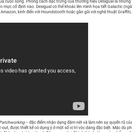
của cuộc sống. Phong cách đặc trưng của thương hiệu Desigual là những 
ực cố định nào. Desigual có thể khoác lên mình họa tiết Galactic (ngâ
 Amazon, kinh điển với Houndstooth hoặc gần gũi với nghệ thuật Graffiti,
Patchworking
– đặc điểm nhận dạng đậm nét và làm nên sự quyến rũ của 
ut-out, được thiết kế có dụng ý ở một số vị trí vóc dáng đặc biệt. Mặc d