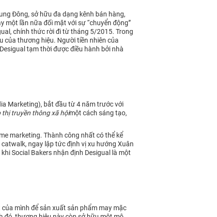
 Trung Đông, sở hữu đa dạng kênh bán hàng,
ày một lần nữa đối mặt với sự “chuyển động”
al, chính thức rời đi từ tháng 5/2015. Trong
 của thương hiệu. Người tiền nhiên của
Desigual tạm thời được điều hành bởi nhà
ia Marketing), bắt đầu từ 4 năm trước với
p thị truyền thông xã hội
một cách sáng tạo,
time marketing. Thành công nhất có thể kể
 catwalk, ngay lập tức định vị xu hướng Xuân
 khi Social Bakers nhận định Desigual là một
m kết của mình để sản xuất sản phẩm may mặc
ạnh đó, thương hiệu này còn sở hữu một mô