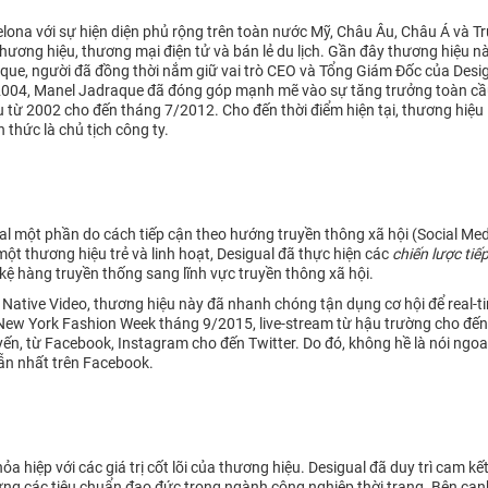
rcelona với sự hiện diện phủ rộng trên toàn nước Mỹ, Châu Âu, Châu Á và
ương hiệu, thương mại điện tử và bán lẻ du lịch. Gần đây thương hiệu n
aque, người đã đồng thời nắm giữ vai trò CEO và Tổng Giám Đốc của Desigu
 2004, Manel Jadraque đã đóng góp mạnh mẽ vào sự tăng trưởng toàn cầu
 từ 2002 cho đến tháng 7/2012. Cho đến thời điểm hiện tại, thương hiệu 
 thức là chủ tịch công ty.
al một phần do cách tiếp cận theo hướng truyền thông xã hội (Social Med
một thương hiệu trẻ và linh hoạt, Desigual đã thực hiện các
chiến lược tiế
kệ hàng truyền thống sang lĩnh vực truyền thông xã hội.
 Native Video, thương hiệu này đã nhanh chóng tận dụng cơ hội để real-
 New York Fashion Week tháng 9/2015, live-stream từ hậu trường cho đến
yến, từ Facebook, Instagram cho đến Twitter. Do đó, không hề là nói ngoa
ẫn nhất trên Facebook.
hỏa hiệp với các giá trị cốt lõi của thương hiệu. Desigual đã duy trì ca
đáp ứng các tiêu chuẩn đạo đức trong ngành công nghiệp thời trang. Bên c