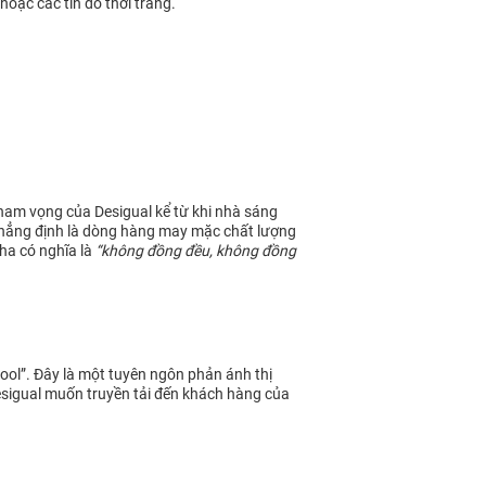
hoặc các tín đồ thời trang.
ham vọng của Desigual kể từ khi nhà sáng
n khẳng định là dòng hàng may mặc chất lượng
Nha có nghĩa là
“không đồng đều, không đồng
cool”. Đây là một tuyên ngôn phản ánh thị
Desigual muốn truyền tải đến khách hàng của