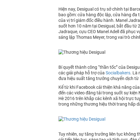
Hiện nay, Desigual có trụ sở chính tại Ba
bao gồm: cửa hàng độc lập, cửa hàng đa th
của vị trí giám đốc điều hành. Manel Jadr
suốt hơn 10 năm tại Desigual, bắt đầu từ
Jadraque, cựu CEO Manel Adell đã phục vụ
sáng lập Thomas Meyer, trong vai trò chính
Bí quyết thành công “thần tốc” của Desigu
các giải pháp hỗ trợ của
Socialbakers
. Là 
đưa hiệu suất tăng trưởng chuyển dịch từ 
Kể từ khi Facebook cải thiện khả năng của
đến các video đăng tải trong suốt sự kiện
Hè 2016 trên khắp các kênh xã hội trực tu
trong những thương hiệu thời trang hấp d
Tuy nhiên, sự tăng trưởng liên tục không t
cải tiến liên tục, sáng tạo và tích cực, 