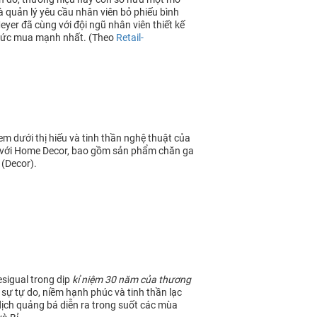
 quản lý yêu cầu nhân viên bỏ phiếu bình
er đã cùng với đội ngũ nhân viên thiết kế
 sức mua mạnh nhất. (Theo
Retail-
m dưới thị hiếu và tinh thần nghệ thuật của
 với Home Decor, bao gồm sản phẩm chăn ga
 (Decor).
sigual trong dịp
kỉ niệm 30 năm của thương
 sự tự do, niềm hạnh phúc và tinh thần lạc
dịch quảng bá diễn ra trong suốt các mùa