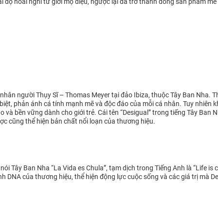
i độ hoài nghi từ giới mộ điệu, ngược lại đã trở thành dòng sản phẩm mê 
nhân người Thụy Sĩ – Thomas Meyer tại đảo Ibiza, thuộc Tây Ban Nha. T
hác biệt, phản ánh cá tính mạnh mẽ và độc đáo của mỗi cá nhân. Tuy nhiê
o và bền vững dành cho giới trẻ. Cái tên “Desigual” trong tiếng Tây Ban 
gược cũng thể hiện bản chất nổi loạn của thương hiệu.
nói Tây Ban Nha “La Vida es Chula”, tạm dịch trong Tiếng Anh là “Life is 
hành DNA của thương hiệu, thể hiện động lực cuộc sống và các giá trị mà 