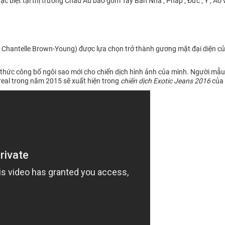
 biệt tại thị trường Châu Âu bao gồm Tây Ban Nha , Pháp , Đức , Ý , Áo v
Chantelle Brown-Young) được lựa chọn trở thành gương mặt đại diện của
thức công bố ngôi sao mới cho chiến dịch hình ảnh của mình. Người mẫ
real trong năm 2015 sẽ xuất hiện trong
chiến dịch Exotic Jeans 2016
của 