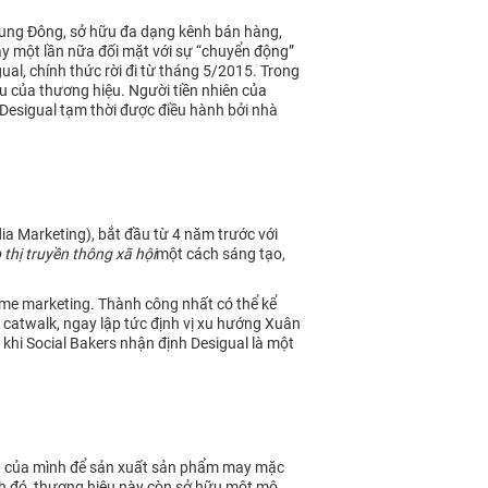
 Trung Đông, sở hữu đa dạng kênh bán hàng,
ày một lần nữa đối mặt với sự “chuyển động”
al, chính thức rời đi từ tháng 5/2015. Trong
 của thương hiệu. Người tiền nhiên của
Desigual tạm thời được điều hành bởi nhà
ia Marketing), bắt đầu từ 4 năm trước với
p thị truyền thông xã hội
một cách sáng tạo,
time marketing. Thành công nhất có thể kể
 catwalk, ngay lập tức định vị xu hướng Xuân
 khi Social Bakers nhận định Desigual là một
m kết của mình để sản xuất sản phẩm may mặc
ạnh đó, thương hiệu này còn sở hữu một mô