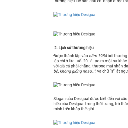
thương hiệu lúc ban đầu chỉ nhận được thá
2. Lịch sử thương hiệu
Được thành lập vào
năm 1984
bởi thương 
lập chỉ ở lứa tuổi 20, là tạo ra một sự k
với giá cả phải chăng, thương mại nhân đạ
bộ, không giống nhau…”
, và chữ “s” lật n
Slogan của Desigual được biết đến với câu 
hiếu của Desigual trong thời trang, trở t
mình trên khắp thế giới.