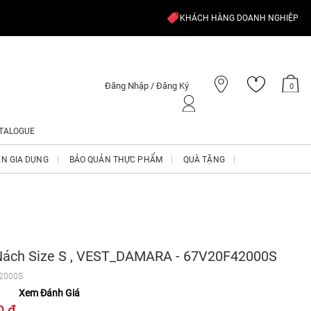
KHÁCH HÀNG DOANH NGHIỆP
Đăng Nhập / Đăng Ký
0
TALOGUE
ỆN GIA DỤNG
BẢO QUẢN THỰC PHẨM
QUÀ TẶNG
Nách Size S , VEST_DAMARA - 67V20F42000S
2000S
Xem Đánh Giá
0 ₫