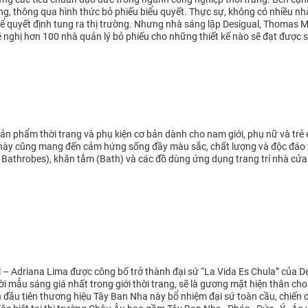
g, thông qua hình thức bỏ phiếu biểu quyết. Thực sự, không có nhiều nhà
 quyết định tung ra thị trường. Nhưng nhà sáng lập Desigual, Thomas Mey
 nghị hơn 100 nhà quản lý bỏ phiếu cho những thiết kế nào sẽ đạt được
n phẩm thời trang và phụ kiện cơ bản dành cho nam giới, phụ nữ và trẻ e
 này cũng mang đến cảm hứng sống đầy màu sắc, chất lượng và độc đáo
Bathrobes), khăn tắm (Bath) và các đồ dùng ứng dụng trang trí nhà cửa
 – Adriana Lima được công bố trở thành đại sứ “La Vida Es Chula” của De
i mẫu sáng giá nhất trong giới thời trang, sẽ là gương mặt hiện thân cho
 đầu tiên thương hiệu Tây Ban Nha này bổ nhiệm đại sứ toàn cầu, chiến 