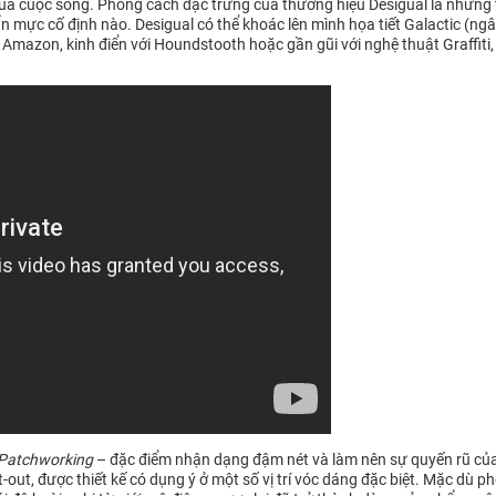
của cuộc sống. Phong cách đặc trưng của thương hiệu Desigual là những 
ực cố định nào. Desigual có thể khoác lên mình họa tiết Galactic (ngâ
 Amazon, kinh điển với Houndstooth hoặc gần gũi với nghệ thuật Graffiti,
Patchworking
– đặc điểm nhận dạng đậm nét và làm nên sự quyến rũ của 
ut-out, được thiết kế có dụng ý ở một số vị trí vóc dáng đặc biệt. Mặc d