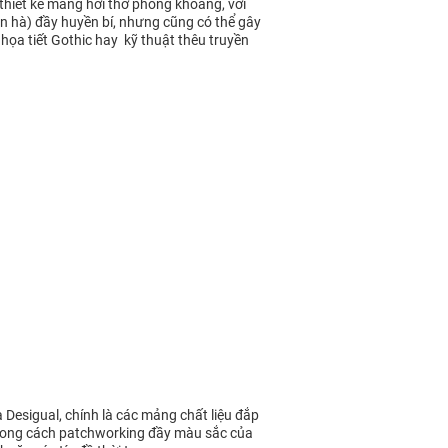
thiết kế mang hơi thở phóng khoáng, với
n hà) đầy huyền bí, nhưng cũng có thể gây
 họa tiết Gothic hay kỹ thuật thêu truyền
Desigual, chính là các mảng chất liệu đắp
ù phong cách patchworking đầy màu sắc của