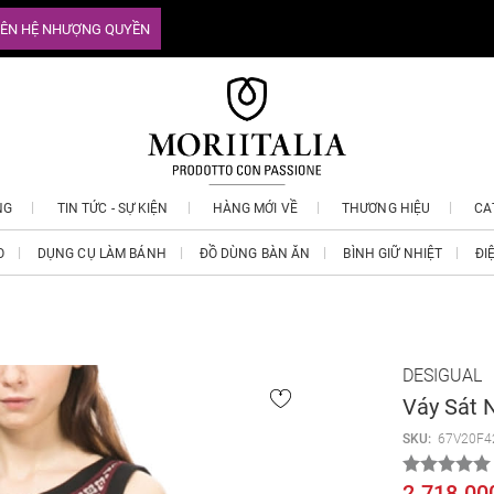
IÊN HỆ NHƯỢNG QUYỀN
NG
TIN TỨC - SỰ KIỆN
HÀNG MỚI VỀ
THƯƠNG HIỆU
CA
O
DỤNG CỤ LÀM BÁNH
ĐỒ DÙNG BÀN ĂN
BÌNH GIỮ NHIỆT
ĐI
DESIGUAL
Váy Sát 
SKU:
67V20F4
2.718.00