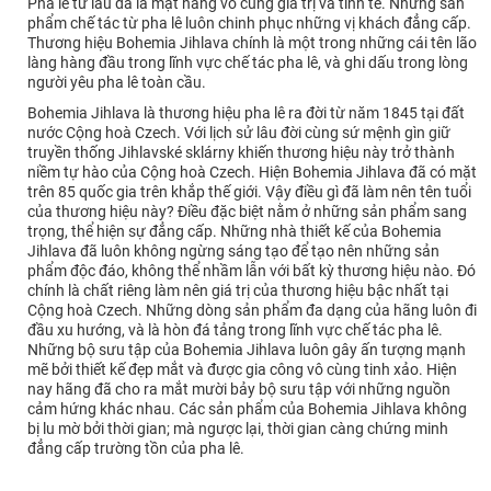
Pha lê từ lâu đã là mặt hàng vô cùng giá trị và tinh tế. Những sản
phẩm chế tác từ pha lê luôn chinh phục những vị khách đẳng cấp.
Thương hiệu Bohemia Jihlava chính là một trong những cái tên lão
làng hàng đầu trong lĩnh vực chế tác pha lê, và ghi dấu trong lòng
người yêu pha lê toàn cầu.
Bohemia Jihlava là thương hiệu pha lê ra đời từ năm 1845 tại đất
nước Cộng hoà Czech. Với lịch sử lâu đời cùng sứ mệnh gìn giữ
truyền thống Jihlavské sklárny khiến thương hiệu này trở thành
niềm tự hào của Cộng hoà Czech. Hiện Bohemia Jihlava đã có mặt
trên 85 quốc gia trên khắp thế giới. Vậy điều gì đã làm nên tên tuổi
của thương hiệu này? Điều đặc biệt nằm ở những sản phẩm sang
trọng, thể hiện sự đẳng cấp. Những nhà thiết kế của Bohemia
Jihlava đã luôn không ngừng sáng tạo để tạo nên những sản
phẩm độc đáo, không thể nhầm lẫn với bất kỳ thương hiệu nào. Đó
chính là chất riêng làm nên giá trị của thương hiệu bậc nhất tại
Cộng hoà Czech. Những dòng sản phẩm đa dạng của hãng luôn đi
đầu xu hướng, và là hòn đá tảng trong lĩnh vực chế tác pha lê.
Những bộ sưu tập của Bohemia Jihlava luôn gây ấn tượng mạnh
mẽ bởi thiết kế đẹp mắt và được gia công vô cùng tinh xảo. Hiện
nay hãng đã cho ra mắt mười bảy bộ sưu tập với những nguồn
cảm hứng khác nhau. Các sản phẩm của Bohemia Jihlava không
bị lu mờ bởi thời gian; mà ngược lại, thời gian càng chứng minh
đẳng cấp trường tồn của pha lê.