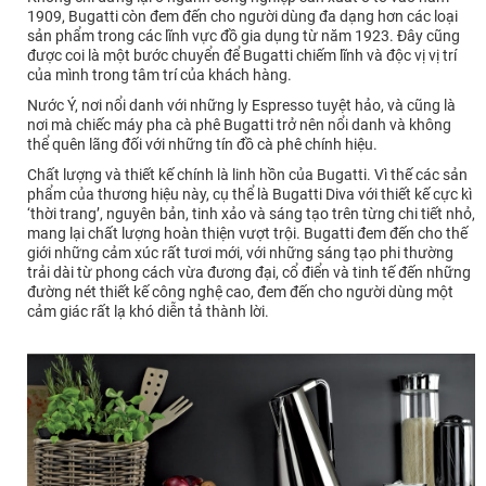
1909, Bugatti còn đem đến cho người dùng đa dạng hơn các loại
sản phẩm trong các lĩnh vực đồ gia dụng từ năm 1923. Đây cũng
được coi là một bước chuyển để Bugatti chiếm lĩnh và độc vị vị trí
của mình trong tâm trí của khách hàng.
Nước Ý, nơi nổi danh với những ly Espresso tuyệt hảo, và cũng là
nơi mà chiếc máy pha cà phê Bugatti trở nên nổi danh và không
thể quên lãng đối với những tín đồ cà phê chính hiệu.
Chất lượng và thiết kế chính là linh hồn của Bugatti. Vì thế các sản
phẩm của thương hiệu này, cụ thể là Bugatti Diva với thiết kế cực kì
‘thời trang’, nguyên bản, tinh xảo và sáng tạo trên từng chi tiết nhỏ,
mang lại chất lượng hoàn thiện vượt trội. Bugatti đem đến cho thế
giới những cảm xúc rất tươi mới, với những sáng tạo phi thường
trải dài từ phong cách vừa đương đại, cổ điển và tinh tế đến những
đường nét thiết kế công nghệ cao, đem đến cho người dùng một
cảm giác rất lạ khó diễn tả thành lời.