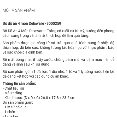
MÔ TẢ SẢN PHẨM
Bộ đồ ăn 4 món Delaware - 3000259
Bộ Đồ Ăn 4 Món Delaware - Trắng có xuất xứ từ Mỹ, hướng đến phong
cách sang trọng và tinh tế, thích hợp để làm quà tặng.
Sản phẩm được gia công từ sứ trải qua quá trình nung ở nhiệt độ
thích hợp, độ bền cao, không tương tác hóa học với thực phẩm, bảo
vệ sức khỏe gia đình bạn.
Bề mặt bóng mịn, ít trầy xước, chống bám mùi và bám màu nên dễ
dàng vệ sinh sau khi sử dụng.
Bộ sản phẩm gồm 1 dĩa lớn, 1 dĩa nhỏ, 1 tô và 1 ly uống nước tiện lợi,
dễ dàng kết hợp với các dụng cụ ăn khác.
Thông tin sản phẩm:
- Chất liệu: sứ
- Màu: trắng
- Kích thước: (D x R x C) 26.8 x 17.8 x 23.6 cm
Bộ sản phẩm gồm:
- 1 ly sứ có quai
- 1 chén
- 1 dĩa lớn