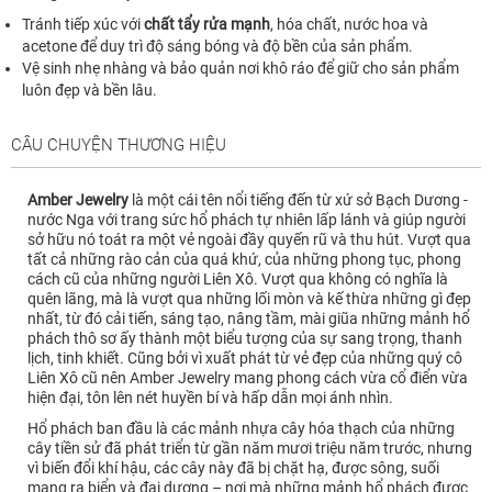
Tránh tiếp xúc với
chất tẩy rửa mạnh
, hóa chất, nước hoa và
acetone để duy trì độ sáng bóng và độ bền của sản phẩm.
Vệ sinh nhẹ nhàng và bảo quản nơi khô ráo để giữ cho sản phẩm
luôn đẹp và bền lâu.
CÂU CHUYỆN THƯƠNG HIỆU
Amber Jewelry
là một cái tên nổi tiếng đến từ xứ sở Bạch Dương -
nước Nga với trang sức hổ phách tự nhiên lấp lánh và giúp người
sở hữu nó toát ra một vẻ ngoài đầy quyến rũ và thu hút. Vượt qua
tất cả những rào cản của quá khứ, của những phong tục, phong
cách cũ của những người Liên Xô. Vượt qua không có nghĩa là
quên lãng, mà là vượt qua những lối mòn và kế thừa những gì đẹp
nhất, từ đó cải tiến, sáng tạo, nâng tầm, mài giũa những mảnh hổ
phách thô sơ ấy thành một biểu tượng của sự sang trọng, thanh
lịch, tinh khiết. Cũng bởi vì xuất phát từ vẻ đẹp của những quý cô
Liên Xô cũ nên Amber Jewelry mang phong cách vừa cổ điển vừa
hiện đại, tôn lên nét huyền bí và hấp dẫn mọi ánh nhìn.
Hổ phách ban đầu là các mảnh nhựa cây hóa thạch của những
cây tiền sử đã phát triển từ gần năm mươi triệu năm trước, nhưng
vì biến đổi khí hậu, các cây này đã bị chặt hạ, được sông, suối
mang ra biển và đại dương – nơi mà những mảnh hổ phách được