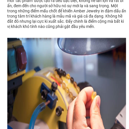
mỗi ‘tác phẩm’ được tạo ra đều đặc biệt, không hề lẫn lộn và rất bí
ẩn, đem đến cho người sở hữu nó sự mới lạ và sang trọng. Một
trong những điểm mấu chốt để khiến Amber Jewelry in đậm dấu ấn
trong tâm trí khách hàng là mẫu mã và giá cả đa dạng. Không hề
đắt đỏ nhưng lại cực kì xuất sắc. Đấy chính là điểm cộng mà bất kì
vị khách khó tính nào cũng phải gật đầu yêu mến.