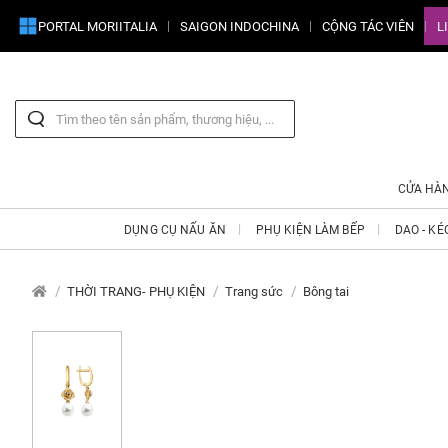
PORTAL MORIITALIA
SAIGON INDOCHINA
CỘNG TÁC VIÊN
L
CỬA HÀ
DỤNG CỤ NẤU ĂN
PHỤ KIỆN LÀM BẾP
DAO - KÉ
THỜI TRANG- PHỤ KIỆN
Trang sức
Bông tai