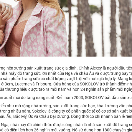
ng nên xưởng sản xuất trang sức gia đình. Chính Alexey là người đầu tiê
 nhà máy đồ trang sức lớn nhất của Nga và châu Âu và được trưng bày t
sản phẩm trang sức có chất lượng vượt trội với mức giá hợp lý. Mạng 
 ở Bern, Lucerne và Fribourg. Cửa hàng của SOKOLOV trở thành điểm nh
 của thương hiệu được tạo ra mỗi năm và hơn 24 nghìn sản phẩm mỗi ngà
ản xuất mới do tăng năng suất. Đến năm 2003, SOKOLOV bắt đầu sản xuấ
riển như mở rộng nhà xưởng, sản xuất trang sức bạc, khai trương văn phò
trong nhiều năm. Sokolov là công ty cổ phần quốc tế có cơ sở sản xuất 
âu Âu, Bắc Mỹ, Úc và Châu Đại Dương. Đồng thời có chi nhánh bán lẻ riên
 Nga, nhà máy đã chính thức được công nhận là nhà sản xuất đồ trang s
và có diện tích hơn 26 nghìn mét vuông. Nó sử dụng hơn 1800 chuyên gi