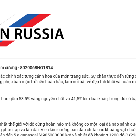
à kim cương - 8020068NO1814
c chính xác từng cánh hoa của món trang sức. Sự chân thực đến từng chi 
ang phục bạn mặc trở nên hoàn hảo, làm nổi bật vẻ đẹp tnh khôi và hoàn 
 bao gồm 58,5% vàng nguyên chất và 41,5% kim loại khác, trong đó có bạc
nhất thế giới với độ cứng hoàn hảo mà không có một loại đá nào sánh đượ
 phức tạp và lâu dài. Viên kim cương ban đầu chỉ là các khoáng vật chứ
độ lên đến 5 gigapascal (4905000000 kg) và nhiệt độ khoảng 1200 độ C (