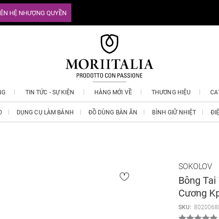
IÊN HỆ NHƯỢNG QUYỀN
NG
TIN TỨC - SỰ KIỆN
HÀNG MỚI VỀ
THƯƠNG HIỆU
CA
O
DỤNG CỤ LÀM BÁNH
ĐỒ DÙNG BÀN ĂN
BÌNH GIỮ NHIỆT
ĐI
SOKOLOV
Bông Tai
Cương K
SKU:
8020068