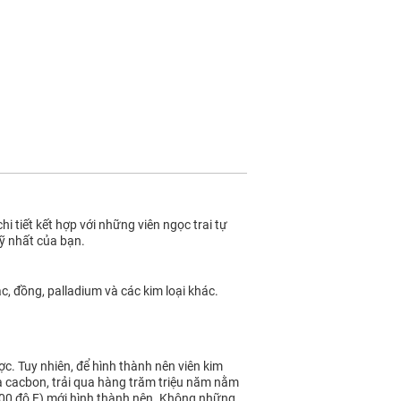
tiết kết hợp với những viên ngọc trai tự
mỹ nhất của bạn.
, đồng, palladium và các kim loại khác.
c. Tuy nhiên, để hình thành nên viên kim
a cacbon, trải qua hàng trăm triệu năm nằm
2200 độ F) mới hình thành nên. Không những