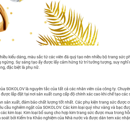
iều kiểu dáng, màu sắc từ các viên đá quý tạo nên nhiều bộ trang sức ph
ngừng. Sự sáng tạo ấy được lấy cảm hứng từ trí tưởng tượng, suy nghĩ mới
g, đặc biệt là phụ nữ.
ủa SOKOLOV là nguyên tắc của tất cả các nhân viên của công ty. Chuyên g
ị được lắp đặt tại nơi sản xuất cung cấp độ chính xác cao khi chế tạo cá
ạn sản xuất, đảm bảo chất lượng tốt nhất. Các phụ kiện trang sức được c
 yêu cầu nghiêm ngặt của SOKOLOV. Các kim loại quý như vàng và bạc đư
các kim loại. Kim loại bổ sung cho hợp kim trang sức được mua trong hỗ
iểm soát bởi Kiểm tra Khảo nghiệm của Nhà nước và được dán tem xác nh