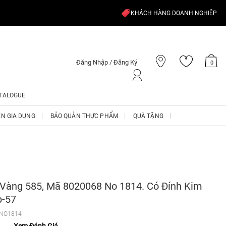
KHÁCH HÀNG DOANH NGHIỆP
Đăng Nhập / Đăng Ký
0
TALOGUE
ỆN GIA DỤNG
BẢO QUẢN THỰC PHẨM
QUÀ TẶNG
 Vàng 585, Mã 8020068 No 1814. Có Đính Kim
p-57
NO1814