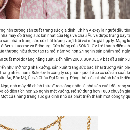
ng nên xưởng sản xuất trang sức gia đình. Chính Alexey là người đầu tiê
 nhà máy đồ trang sức lớn nhất của Nga và châu Âu và được trưng bày t
sản phẩm trang sức có chất lượng vượt trội với mức giá hợp lý. Mạng 
 ở Bern, Lucerne và Fribourg. Cửa hàng của SOKOLOV trở thành điểm nh
 của thương hiệu được tạo ra mỗi năm và hơn 24 nghìn sản phẩm mỗi ngà
ản xuất mới do tăng năng suất. Đến năm 2003, SOKOLOV bắt đầu sản xuấ
riển như mở rộng nhà xưởng, sản xuất trang sức bạc, khai trương văn phò
trong nhiều năm. Sokolov là công ty cổ phần quốc tế có cơ sở sản xuất 
âu Âu, Bắc Mỹ, Úc và Châu Đại Dương. Đồng thời có chi nhánh bán lẻ riên
 Nga, nhà máy đã chính thức được công nhận là nhà sản xuất đồ trang s
và có diện tích hơn 26 nghìn mét vuông. Nó sử dụng hơn 1800 chuyên gi
i. Một cửa hàng trang sức gia đình nhỏ đã phát triển thành một công ty qu