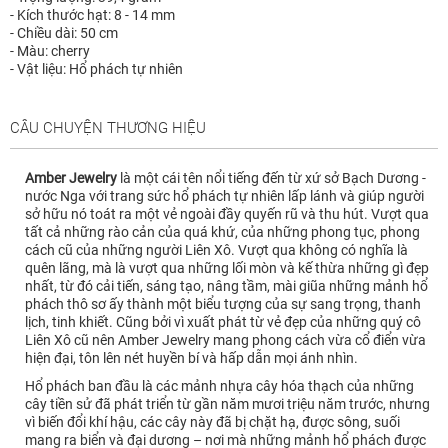
- Kích thước hạt: 8 - 14 mm
- Chiều dài: 50 cm
- Màu: cherry
- Vật liệu: Hổ phách tự nhiên
CÂU CHUYỆN THƯƠNG HIỆU
Amber Jewelry
là một cái tên nổi tiếng đến từ xứ sở Bạch Dương -
nước Nga với trang sức hổ phách tự nhiên lấp lánh và giúp người
sở hữu nó toát ra một vẻ ngoài đầy quyến rũ và thu hút. Vượt qua
tất cả những rào cản của quá khứ, của những phong tục, phong
cách cũ của những người Liên Xô. Vượt qua không có nghĩa là
quên lãng, mà là vượt qua những lối mòn và kế thừa những gì đẹp
nhất, từ đó cải tiến, sáng tạo, nâng tầm, mài giũa những mảnh hổ
phách thô sơ ấy thành một biểu tượng của sự sang trọng, thanh
lịch, tinh khiết. Cũng bởi vì xuất phát từ vẻ đẹp của những quý cô
Liên Xô cũ nên Amber Jewelry mang phong cách vừa cổ điển vừa
hiện đại, tôn lên nét huyền bí và hấp dẫn mọi ánh nhìn.
Hổ phách ban đầu là các mảnh nhựa cây hóa thạch của những
cây tiền sử đã phát triển từ gần năm mươi triệu năm trước, nhưng
vì biến đổi khí hậu, các cây này đã bị chặt hạ, được sông, suối
mang ra biển và đại dương – nơi mà những mảnh hổ phách được