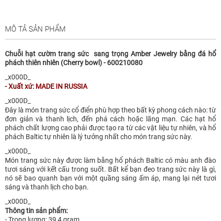
MÔ TẢ SẢN PHẨM
Chuỗi hạt cườm trang sức sang trọng Amber Jewelry bằng đá hổ
phách thiên nhiên (Cherry bowl) - 600210080
_x000D_
- Xuất xứ: MADE IN RUSSIA
_x000D_
Đây là món trang sức cổ điển phù hợp theo bất kỳ phong cách nào: từ
đơn giản và thanh lịch, đến phá cách hoặc lãng mạn. Các hạt hổ
phách chất lượng cao phải được tạo ra từ các vật liệu tự nhiên, và hổ
phách Baltic tự nhiên là lý tưởng nhất cho món trang sức này.
_x000D_
Món trang sức này được làm bằng hổ phách Baltic có màu anh đào
tươi sáng với kết cấu trong suốt. Bất kể bạn đeo trang sức này là gì,
nó sẽ bao quanh bạn với một quầng sáng ấm áp, mang lại nét tươi
sáng và thanh lịch cho bạn.
_x000D_
Thông tin sản phẩm:
- Trọng lượng: 39,4 gram