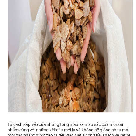
Từ cách sắp xếp của những tông màu và màu sắc của mỗi sản
phẩm cùng với những kết cấu mới lạ và không hề giống nhau mà
mỗi ‘tác phẩm’ được tạo ra đều đặc biệt, không hề lẫn lộn và rất bí