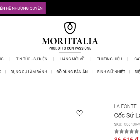
IÊN HỆ NHƯỢNG QUYỀN
NG
TIN TỨC - SỰ KIỆN
HÀNG MỚI VỀ
THƯƠNG HIỆU
CA
O
DỤNG CỤ LÀM BÁNH
ĐỒ DÙNG BÀN ĂN
BÌNH GIỮ NHIỆT
ĐI
LA FONTE
Cốc Sứ L
SKU:
006439-
86.616 ₫