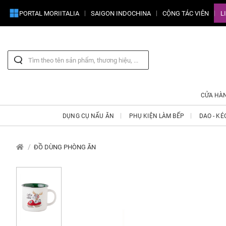
PORTAL MORIITALIA
SAIGON INDOCHINA
CỘNG TÁC VIÊN
L
CỬA HÀ
DỤNG CỤ NẤU ĂN
PHỤ KIỆN LÀM BẾP
DAO - KÉ
ĐỒ DÙNG PHÒNG ĂN