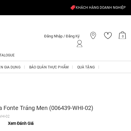
KHÁCH HÀNG DOANH NGHIỆP
Đăng Nhập / Đăng Ký
0
TALOGUE
ỆN GIA DỤNG
BẢO QUẢN THỰC PHẨM
QUÀ TẶNG
a Fonte Tráng Men (006439-WHI-02)
WHI-02
Xem Đánh Giá