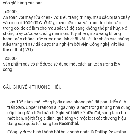
vào giỏ hàng của bạn.
_x000D_
An toàn với máy rửa chén - Với kiểu trang trí này, màu sắc bị tan chảy
vào men ở 1000 độ C. Ở đây, men mềm mại và trang trí chìm vào
trong đó, do đó làm cho màu sắc và độ sáng không thể phá hủy. Nó
chống trầy xước và chống mài mòn. Tuy nhiên, màu vàng không
hoàn toàn chống trầy xước nhờ tính chất vật liệu tự nhiên của chúng.
Kiểu trang trí này đã được thử nghiệm bởi Viện Công nghệ Vật liệu
Rosenthal (IWT).
_x000D_
Sản phẩm này có thể được sử dụng một cách an toàn trong lò vi
sóng.
CÂU CHUYỆN THƯƠNG HIỆU
Hơn 135 năm, một công ty đa dạng phong phú đã phát triển ở thị
trấn Selb/Upper Franconia, ngày nay là một trong những nhà cung
cấp hàng đầu trên toàn thế giới về thiết kế hiện đại, sáng tạo cho
mặt bàn, nội thất gia đình, quà tặng và một loạt các thương hiệu
đẳng cấp
quốc tế mang tên
Rosenthal.
Công ty được hình thành bởi hai doanh nhân là Philipp Rosenthal