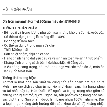
MÔ TẢ SẢN PHẨM
Dĩa tròn melamin Kormel 200mm màu đen E10468.B
THÔNG TIN SẢN PHẨM
- Bề ngoài và trọng lượng như gốm sứ nhưng khó bị sứt mẻ, xước vỡ…
- Có thể sử dụng trong lò nướng đến 140°C
- Dễ dàng để làm sạch
- Có thể sử dụng trong máy rửa chén
- Thiết kế đẹp mắt
- Dẫn nhiệt chậm, chịu nhiệt cao
- Hàng chính hãng đạt yêu cầu về vệ sinh an toàn vệ sinh thực phẩm
- Khẳng định phong cách bàn tiệc khác biệt về đẳng cấp
- Kiểu dáng sang trọng, bắt mắt phù hợp với các món ăn Á, món ăn
Hàn Quốc Nhật Bản....
Thông tin thương hiệu:
Kormel là một nhà sản xuất và cung cấp sản phẩm bát đĩa nhựa
Melamine vào dịch vụ chuyên nghiệp như khách sạn, nhà hàng, phục
vụ tại nhà máy tại Hàn Quốc. Bề ngoài và trọng lượng như gốm sứ
nhưng khó bị sứt mẻ, bị vỡ… Ngoài ra, sản phẩm có độ bóng cao màu
sắc thời trang. Sản phẩm được làm bằng nhựa 100% melamine. Đây
là loại nhựa không ảnh hưởng đến sức khoẻ do có độ kháng nhiệt