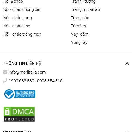
nồi & chảo
tranh - tượng
nồi - chảo chống dính
trang trí bàn ăn
nồi - chảo gang
trang sức
nồi - chảo inox
túi xách
nồi - chảo tráng men
váy- đầm
vòng tay
THÔNG TIN LIÊN HỆ
info@moriitalia.com
1900 633 580 - 0908 854 810