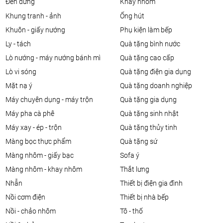
đèn đứng
khay nhôm
khung tranh - ảnh
ống hút
khuôn - giấy nướng
phụ kiện làm bếp
ly - tách
quà tặng bình nước
lò nướng - máy nướng bánh mì
quà tặng cao cấp
lò vi sóng
quà tặng điện gia dụng
mặt nạ ý
quà tặng doanh nghiệp
máy chuyên dụng - máy trộn
quà tặng gia dụng
máy pha cà phê
quà tặng sinh nhật
máy xay - ép - trộn
quà tặng thủy tinh
màng bọc thực phẩm
quà tặng sứ
màng nhôm - giấy bạc
sofa ý
màng nhôm - khay nhôm
thắt lưng
nhẫn
thiết bị điện gia đình
nồi cơm điện
thiết bị nhà bếp
nồi - chảo nhôm
tô - thố