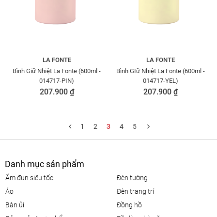
LA FONTE
LA FONTE
Bình Giữ Nhiệt La Fonte (600ml -
Bình GIữ Nhiệt La Fonte (600ml -
014717-PIN)
014717-YEL)
207.900 ₫
207.900 ₫
1
2
3
4
5
Danh mục sản phẩm
ấm đun siêu tốc
đèn tường
áo
đèn trang trí
bàn ủi
đồng hồ