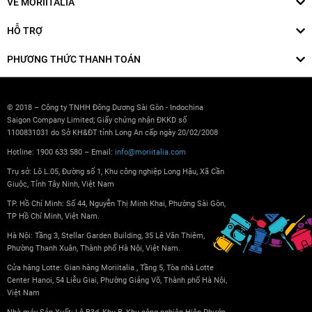
VỀ MORIITALIA
HỖ TRỢ
PHƯƠNG THỨC THANH TOÁN
© 2018 – Công ty TNHH Đông Dương Sài Gòn - Indochina
Saigon Company Limited; Giấy chứng nhận ĐKKD số
1100831031 do Sở KH&ĐT tỉnh Long An cấp ngày 20/02/2008
Hotline: 1900 633 580 – Email:
info@moriitalia.com
Trụ sở: Lô L.05, Đường số 1, Khu công nghiệp Long Hậu, Xã Cần
Giuộc, Tỉnh Tây Ninh, Việt Nam
TP. Hồ Chí Minh: Số 44, Nguyễn Thị Minh Khai, Phường Sài Gòn,
TP Hồ Chí Minh, Việt Nam.
Hà Nội: Tầng 3, Stellar Garden Building, 35 Lê Văn Thiêm,
Phường Thanh Xuân, Thành phố Hà Nội, Việt Nam.
Cửa hàng Lotte: Gian hàng Moriitalia , Tầng 5, Tòa nhà Lotte
Center Hanoi, 54 Liễu Giai, Phường Giảng Võ, Thành phố Hà Nội,
Việt Nam