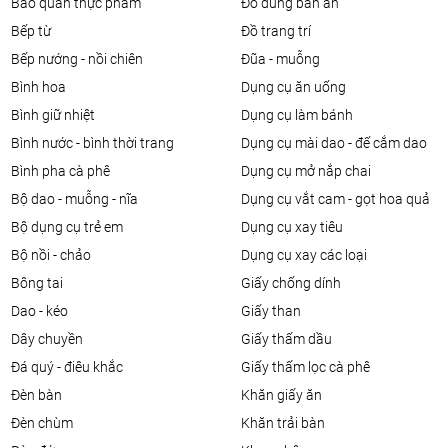
bảo quản thực phẩm
đồ dùng bàn ăn
bếp từ
đồ trang trí
bếp nướng - nồi chiên
đũa - muỗng
bình hoa
dụng cụ ăn uống
bình giữ nhiệt
dụng cụ làm bánh
bình nước - bình thời trang
dụng cụ mài dao - đế cắm dao
bình pha cà phê
dụng cụ mở nắp chai
bộ dao - muỗng - nĩa
dụng cụ vắt cam - gọt hoa quả
bộ dụng cụ trẻ em
dụng cụ xay tiêu
bộ nồi - chảo
dụng cụ xay các loại
bông tai
giấy chống dính
dao - kéo
giấy than
dây chuyền
giấy thấm dầu
đá quý - điêu khắc
giấy thấm lọc cà phê
đèn bàn
khăn giấy ăn
đèn chùm
khăn trải bàn