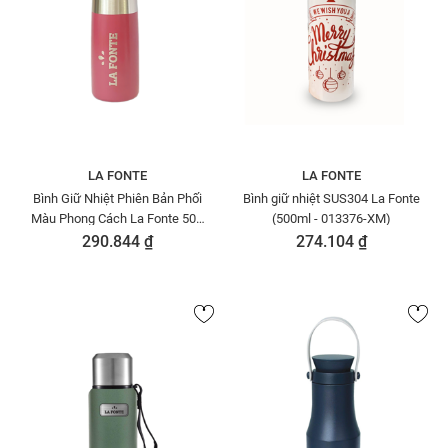
LA FONTE
LA FONTE
Bình Giữ Nhiệt Phiên Bản Phối
Bình giữ nhiệt SUS304 La Fonte
Màu Phong Cách La Fonte 500
(500ml - 013376-XM)
ML-014762-PIN
290.844 ₫
274.104 ₫