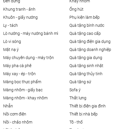
đèn đứng
khay nhôm
khung tranh - ảnh
ống hút
khuôn - giấy nướng
phụ kiện làm bếp
ly - tách
quà tặng bình nước
lò nướng - máy nướng bánh mì
quà tặng cao cấp
lò vi sóng
quà tặng điện gia dụng
mặt nạ ý
quà tặng doanh nghiệp
máy chuyên dụng - máy trộn
quà tặng gia dụng
máy pha cà phê
quà tặng sinh nhật
máy xay - ép - trộn
quà tặng thủy tinh
màng bọc thực phẩm
quà tặng sứ
màng nhôm - giấy bạc
sofa ý
màng nhôm - khay nhôm
thắt lưng
nhẫn
thiết bị điện gia đình
nồi cơm điện
thiết bị nhà bếp
nồi - chảo nhôm
tô - thố