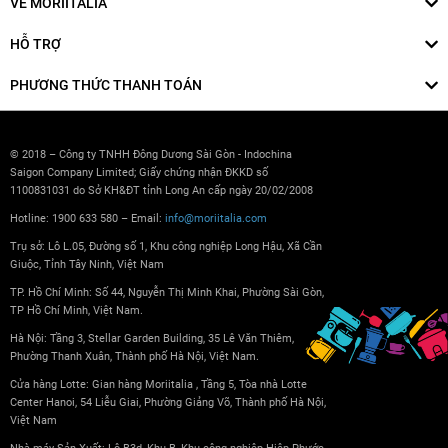
VỀ MORIITALIA
HỖ TRỢ
PHƯƠNG THỨC THANH TOÁN
© 2018 – Công ty TNHH Đông Dương Sài Gòn - Indochina
Saigon Company Limited; Giấy chứng nhận ĐKKD số
1100831031 do Sở KH&ĐT tỉnh Long An cấp ngày 20/02/2008
Hotline: 1900 633 580 – Email:
info@moriitalia.com
Trụ sở: Lô L.05, Đường số 1, Khu công nghiệp Long Hậu, Xã Cần
Giuộc, Tỉnh Tây Ninh, Việt Nam
TP. Hồ Chí Minh: Số 44, Nguyễn Thị Minh Khai, Phường Sài Gòn,
TP Hồ Chí Minh, Việt Nam.
Hà Nội: Tầng 3, Stellar Garden Building, 35 Lê Văn Thiêm,
Phường Thanh Xuân, Thành phố Hà Nội, Việt Nam.
Cửa hàng Lotte: Gian hàng Moriitalia , Tầng 5, Tòa nhà Lotte
Center Hanoi, 54 Liễu Giai, Phường Giảng Võ, Thành phố Hà Nội,
Việt Nam