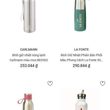
CARLMANN
LA FONTE
Bình giữ nhiệt nóng lạnh
Bình Giữ Nhiệt Phiên Bản Phối
Carlmann màu Inox BES502
Màu Phong Cách La Fonte 500
ML-014762-GRE
253.044 ₫
290.844 ₫