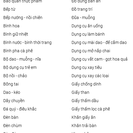
bảo quản thực phẩm
đồ dùng bàn ăn
bếp từ
đồ trang trí
bếp nướng - nồi chiên
đũa - muỗng
bình hoa
dụng cụ ăn uống
bình giữ nhiệt
dụng cụ làm bánh
bình nước - bình thời trang
dụng cụ mài dao - đế cắm dao
bình pha cà phê
dụng cụ mở nắp chai
bộ dao - muỗng - nĩa
dụng cụ vắt cam - gọt hoa quả
bộ dụng cụ trẻ em
dụng cụ xay tiêu
bộ nồi - chảo
dụng cụ xay các loại
bông tai
giấy chống dính
dao - kéo
giấy than
dây chuyền
giấy thấm dầu
đá quý - điêu khắc
giấy thấm lọc cà phê
đèn bàn
khăn giấy ăn
đèn chùm
khăn trải bàn