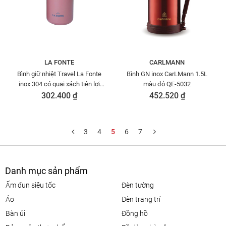
LA FONTE
CARLMANN
Bình giữ nhiệt Travel La Fonte
Bình GN inox CarLMann 1.5L
inox 304 có quai xách tiện lợi
màu đỏ QE-5032
470ml-010245-PIN
302.400 ₫
452.520 ₫
3
4
5
6
7
Danh mục sản phẩm
ấm đun siêu tốc
đèn tường
áo
đèn trang trí
bàn ủi
đồng hồ