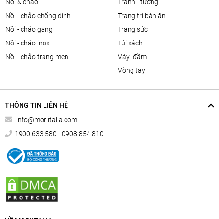
nồi & chảo
tranh - tượng
nồi - chảo chống dính
trang trí bàn ăn
nồi - chảo gang
trang sức
nồi - chảo inox
túi xách
nồi - chảo tráng men
váy- đầm
vòng tay
THÔNG TIN LIÊN HỆ
info@moriitalia.com
1900 633 580 - 0908 854 810