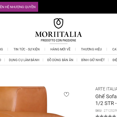
IÊN HỆ NHƯỢNG QUYỀN
NG
TIN TỨC - SỰ KIỆN
HÀNG MỚI VỀ
THƯƠNG HIỆU
CA
O
DỤNG CỤ LÀM BÁNH
ĐỒ DÙNG BÀN ĂN
BÌNH GIỮ NHIỆT
ĐI
ARTE ITALI
Ghế Sofa
1/2 STR
SKU:
271252P