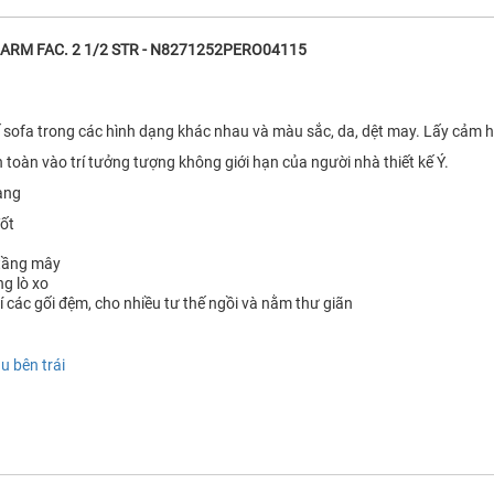
T ARM FAC. 2 1/2 STR - N8271252PERO04115
ế sofa trong các hình dạng khác nhau và màu sắc, da, dệt may. Lấy cảm 
 toàn vào trí tưởng tượng không giới hạn của người nhà thiết kế Ý.
hạng
ốt
 tầng mây
ng lò xo
trí các gối đệm, cho nhiều tư thế ngồi và nằm thư giãn
 bên trái