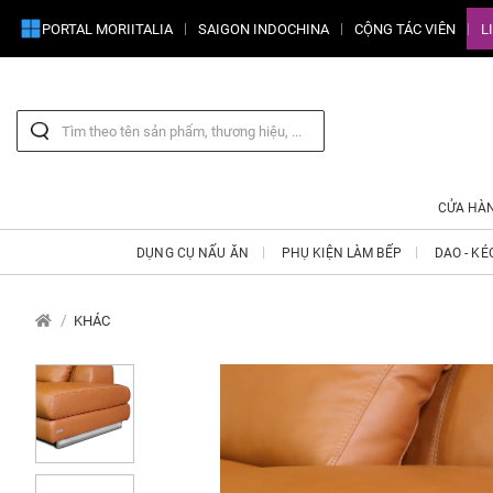
PORTAL MORIITALIA
SAIGON INDOCHINA
CỘNG TÁC VIÊN
L
CỬA HÀ
DỤNG CỤ NẤU ĂN
PHỤ KIỆN LÀM BẾP
DAO - KÉ
KHÁC