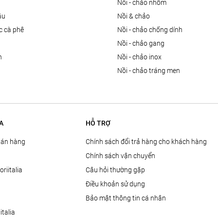
nồi - chảo nhôm
ầu
nồi & chảo
ọc cà phê
nồi - chảo chống dính
n
nồi - chảo gang
n
nồi - chảo inox
nồi - chảo tráng men
A
HỖ TRỢ
Bán hàng
Chính sách đổi trả hàng cho khách hàng
Chính sách vận chuyển
oriitalia
Câu hỏi thường gặp
Điều khoản sử dụng
Bảo mật thông tin cá nhân
talia