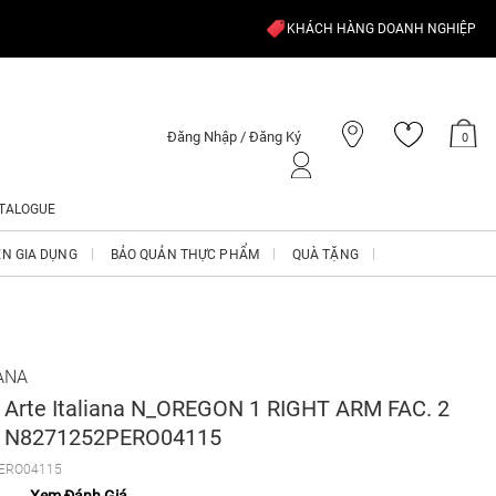
KHÁCH HÀNG DOANH NGHIỆP
Đăng Nhập / Đăng Ký
0
TALOGUE
ỆN GIA DỤNG
BẢO QUẢN THỰC PHẨM
QUÀ TẶNG
ANA
 Arte Italiana N_OREGON 1 RIGHT ARM FAC. 2
 - N8271252PERO04115
ERO04115