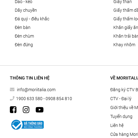
dao - kéo
giấy than
dây chuyền
giấy thấm d
đá quý - điêu khắc
giấy thấm l
đèn bàn
khăn giấy ă
đèn chùm
khăn trải bà
đèn đứng
khay nhôm
THÔNG TIN LIÊN HỆ
VỀ MORIITALI
info@moriitalia.com
Đăng ký CTV 
1900 633 580 - 0908 854 810
CTV - Đại lý
Giới thiệu về M
Tuyển dụng
Liên hệ
Cửa hàng Morii