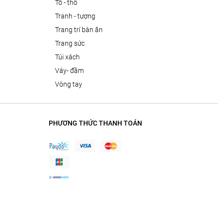
tô - thố
tranh - tượng
trang trí bàn ăn
trang sức
túi xách
váy- đầm
vòng tay
PHƯƠNG THỨC THANH TOÁN