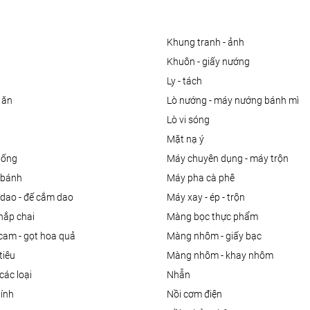
khung tranh - ảnh
khuôn - giấy nướng
ly - tách
 ăn
lò nướng - máy nướng bánh mì
lò vi sóng
mặt nạ ý
uống
máy chuyên dụng - máy trộn
m bánh
máy pha cà phê
 dao - đế cắm dao
máy xay - ép - trộn
nắp chai
màng bọc thực phẩm
 cam - gọt hoa quả
màng nhôm - giấy bạc
tiêu
màng nhôm - khay nhôm
các loại
nhẫn
dính
nồi cơm điện