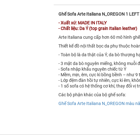
Ghế Sofa Arte Italiana N_OREGON 1 LEF
- Xuất xứ: MADE IN ITALY
- Chất liệu:
Da Ý (top grain Italian leather)
Arte Italiana cung cấp hơn 60 mô hình gh
Thiết kế đồ nội thất bọc da phụ thuộc hoàn
- Toàn bộ là da thật của Ý, da bò thượng 
- 3 mặt da bò nguyên miếng, không muỗi đ
- Sofa nhập khẩu nguyên chiếc từ Ý
- Mềm, mịn, êm, cực kì bồng bềnh – như 9
- Lớp đệm đàn hồi tự nhiên, cực kì êm, khô
- 1 số sofa có hệ thống cơ khí, thay đổi vị 
Các bộ phận khác của bộ ghế sofa:
Ghế Sofa Arte Italiana N_OREGON màu nâu