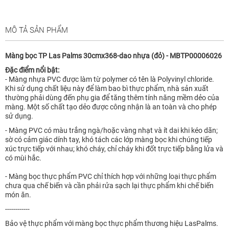
MÔ TẢ SẢN PHẨM
Màng bọc TP Las Palms 30cmx368-dao nhựa (đỏ) - MBTP00006026
Đặc điểm nổi bật:
- Màng nhựa PVC được làm từ polymer có tên là Polyvinyl chloride.
Khi sử dụng chất liệu này để làm bao bì thực phẩm, nhà sản xuất
thường phải dùng đến phụ gia để tăng thêm tính năng mềm dẻo của
màng. Một số chất tạo dẻo được công nhận là an toàn và cho phép
sử dụng.
- Màng PVC có màu trắng ngà/hoặc vàng nhạt và ít dai khi kéo dãn;
sờ có cảm giác dính tay, khó tách các lớp màng bọc khi chúng tiếp
xúc trực tiếp với nhau; khó cháy, chỉ cháy khi đốt trực tiếp bằng lửa và
có mùi hắc.
- Màng bọc thực phẩm PVC chỉ thích hợp với những loại thực phẩm
chưa qua chế biến và cần phải rửa sạch lại thực phẩm khi chế biến
món ăn.
------------
Bảo vệ thực phẩm với màng bọc thực phẩm thương hiệu LasPalms.