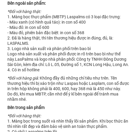
Bên ngoài sản phẩm:
*Đối với hàng thật:
1. Màng bọc thực phẩm (MBTP) Laspalms có 3 loại đặc trưng:
- Màu xanh (có hình quả táo): in con số 400
- Màu đỏ: in con số 600
- Màu đỏ, phiên bản đặc biệt: in con số 368
2. Đã là hàng thật, thì tên thương hiệu được in đúng, đủ, là:
LASPALMS.
3. Logo nhà sản xuất và phân phối trên bao bì
Logo nhà sản xuất và phân phối được in rõ trên bao bì như thế
này.LasPalms và logo nhà phân phối: Công ty TNHH Đông Dương
Sài Gòn, kèm địa chỉ: Lô L.05, Đường số 1, KCN Long Hậu, Long An.
4. Có in số hotline
*Đối với hàng giả:
Không đầy đủ những chỉ tiêu như trên. Tên
thương hiệu thì bị xáo trộn như Laspas hoặc Lasplam, con số được
in trên hộp không phải là 400, 600, hay 368 mà là 450 như này.
Do đó, khi mua MBTP, cần nhớ để ý kĩ bên ngoài để tránh mua
nhầm nhé.
Bên trong sản phẩm
*Đối với hàng thật:
1. Màng bọc trong suốt và nhìn thấy lõi sản phẩm. Khi bọc thức ăn
thì nhìn rất đẹp và đảm bảo vệ sinh an toàn thực phẩm.
2. Có chữ Laspalms trên lõi.