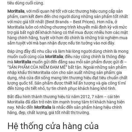
tiêu dùng cuối cùng.
Moriitalia
, với mối quan hệ tốt với các thương hiệu cung cấp sản
phẩm, cam kết đem đến cho người dùng những sản phẩm tốt nhất
với mức giá tốt nhất (Best Brands – Best Prices). Hơn nữa, ở
Moriitalia luôn có những chương trình khuyến mãi định kỳ với mức
trợ giá bất ngờ để khách hàng có thể mua được nhiều hơn các mặt
hàng chính hãng, tuyệt vời hơn đó chính là những trải nghiệm mua
sắm tuyệt vời mà bạn nhận được nếu tin tưởng vào nơi đây.
Đáp ứng đầy đủ nhu cầu và làm hài lòng người dùng chính là mong
muốn cuối cùng của
Moriiitalia
; điều này cũng chính là thông điệp
mà
Moriitalia
muốn gửi đến đằng sau mỗi sản phẩm được gửi đi –
“SẢN PHẨM CỦA NIỀM ĐAM MÊ” bất tận. Ngoài những sản phẩm
nhập khẩu thì Moriitalia còn cho sản xuất những sản phẩm: gia
dụng, nhà cửa đời sống mang tên thương hiệu đạt tiêu chuẩn chất
lượng quốc tế. Sản phẩm được thiết kế ấn tượng và gia công tỉ mỉ
đến từng chi tiết nhỏ, tự tin chinh phục khách hàng khó tính.
Bắt đầu hình thành thương hiệu từ năm 2012, 7 năm – cái tên
Moriitalia đã dần trở nên lớn mạnh trong tâm trí khách hàng hiện
nay. Nhắc đến
Moriitalia
là nhắc đến sản phẩm hàng hiệu chính
hãng, đẹp, chất lượng, giá tốt nhất thị trường.
Hệ thống cửa hàng của