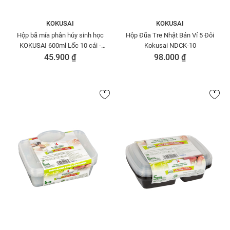
KOKUSAI
KOKUSAI
Hộp bã mía phân hủy sinh học
Hộp Đũa Tre Nhật Bản Vỉ 5 Đôi
KOKUSAI 600ml Lốc 10 cái -
Kokusai NDCK-10
180862
45.900 ₫
98.000 ₫