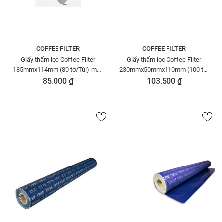
COFFEE FILTER
COFFEE FILTER
Giấy thấm lọc Coffee Filter
Giấy thấm lọc Coffee Filter
185mmx114mm (80 tờ/Túi)-màu
230mmx50mmx110mm (100 tờ/
trắng - GTL000900105
bịch)-màu trắng
85.000 ₫
103.500 ₫