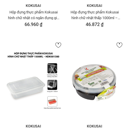
KOKUSAI
KOKUSAI
Hộp đựng thực phẩm Kokusai
Hộp đựng thực phẩm Kokusai
hình chữ nhật có ngăn đựng gia
hình chữ nhật thấp 1000ml –
vị – HDK001465
HDK001427
66.960 ₫
46.872 ₫
KOKUSAI
KOKUSAI