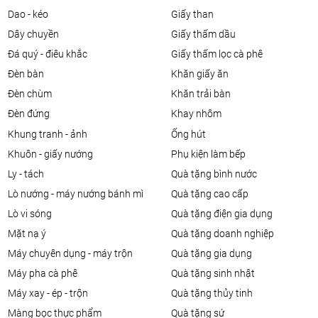
dao - kéo
giấy than
dây chuyền
giấy thấm dầu
đá quý - điêu khắc
giấy thấm lọc cà phê
đèn bàn
khăn giấy ăn
đèn chùm
khăn trải bàn
đèn đứng
khay nhôm
khung tranh - ảnh
ống hút
khuôn - giấy nướng
phụ kiện làm bếp
ly - tách
quà tặng bình nước
lò nướng - máy nướng bánh mì
quà tặng cao cấp
lò vi sóng
quà tặng điện gia dụng
mặt nạ ý
quà tặng doanh nghiệp
máy chuyên dụng - máy trộn
quà tặng gia dụng
máy pha cà phê
quà tặng sinh nhật
máy xay - ép - trộn
quà tặng thủy tinh
màng bọc thực phẩm
quà tặng sứ