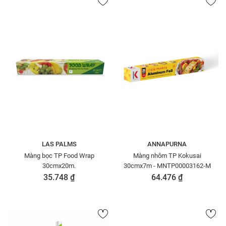
LAS PALMS
ANNAPURNA
Màng bọc TP Food Wrap
Màng nhôm TP Kokusai
30cmx20m.
30cmx7m - MNTP00003162-M
35.748 ₫
64.476 ₫