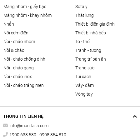
màng nhôm - giấy bạc
sofa ý
màng nhôm - khay nhôm
thắt lưng
nhẫn
thiết bị điện gia đình
nồi cơm điện
thiết bị nhà bếp
nồi - chảo nhôm
tô - thố
nồi & chảo
tranh - tượng
nồi - chảo chống dính
trang trí bàn ăn
nồi - chảo gang
trang sức
nồi - chảo inox
túi xách
nồi - chảo tráng men
váy- đầm
vòng tay
THÔNG TIN LIÊN HỆ
info@moriitalia.com
1900 633 580 - 0908 854 810