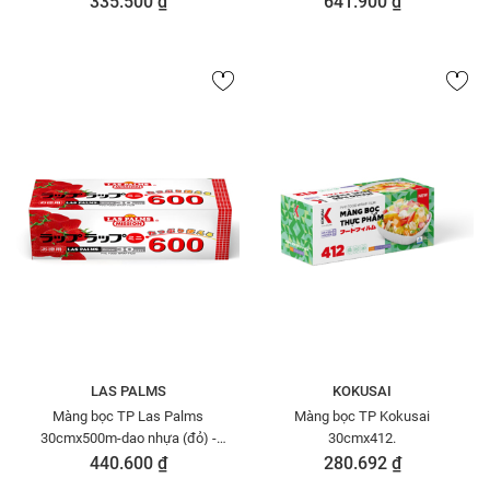
335.500 ₫
641.900 ₫
LAS PALMS
KOKUSAI
Màng bọc TP Las Palms
Màng bọc TP Kokusai
30cmx500m-dao nhựa (đỏ) -
30cmx412.
MBTP50006071
440.600 ₫
280.692 ₫