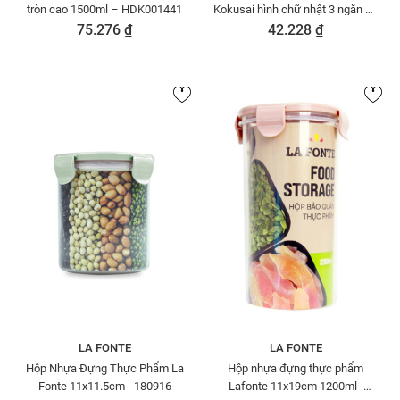
tròn cao 1500ml – HDK001441
Kokusai hình chữ nhật 3 ngăn an
toàn tiện lợi
75.276 ₫
42.228 ₫
Moriitalia HDK001489
LA FONTE
LA FONTE
Hộp Nhựa Đựng Thực Phẩm La
Hộp nhựa đựng thực phẩm
Fonte 11x11.5cm - 180916
Lafonte 11x19cm 1200ml -