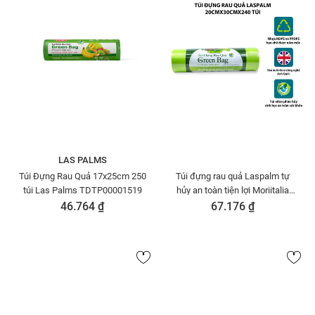
LAS PALMS
Túi Đựng Rau Quả 17x25cm 250
Túi đựng rau quả Laspalm tự
túi Las Palms TDTP00001519
hủy an toàn tiện lợi Moriitalia
TDTP00001533
46.764 ₫
67.176 ₫