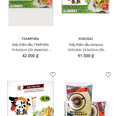
TEAMPURA
KOKUSAI
Giấy thấm dầu TEMPURA
Giấy thấm dầu tempura
19.5x22cm (20 sheet/túi) -
KOKUSAI 19.5x22cm (50
GTDD00004572
sheet/túi) - GTDD00004770
42.000 ₫
91.500 ₫