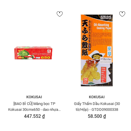
KOKUSAI
KOKUSAI
[BAO BÌ CŨ] Màng bọc TP
Giấy Thấm Dầu Kokusai (30
Kokusai 30cmx650 - dao nhựa -
tờ/Hộp) - GTDD09000338
MBTP00004534
447.552 ₫
58.500 ₫