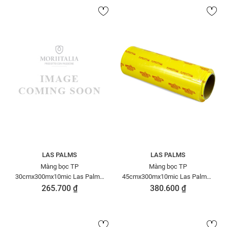
LAS PALMS
LAS PALMS
Màng bọc TP
Màng bọc TP
30cmx300mx10mic Las Palms
45cmx300mx10mic Las Palms -
MBTP00000009-NK
MBTP00000021
265.700 ₫
380.600 ₫