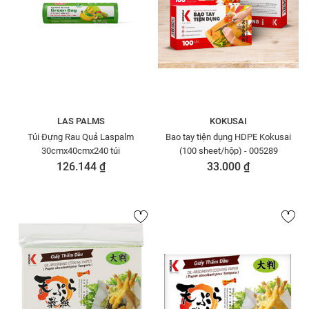
LAS PALMS
KOKUSAI
Túi Đựng Rau Quả Laspalm
Bao tay tiện dụng HDPE Kokusai
30cmx40cmx240 túi
(100 sheet/hộp) - 005289
126.144 ₫
33.000 ₫