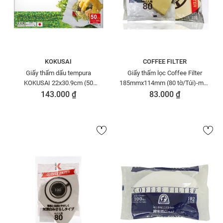
KOKUSAI
COFFEE FILTER
Giấy thấm dấu tempura
Giấy thấm lọc Coffee Filter
KOKUSAI 22x30.9cm (50
185mmx114mm (80 tờ/Túi)-màu
sheet/túi) - GTDD00004787
cà phê - GTL000900112
143.000 ₫
83.000 ₫