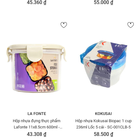
180930-PIN
45.360 ₫
55.000 ₫
LA FONTE
KOKUSAI
Hộp nhựa đựng thực phẩm
Hộp nhựa Kokusai Biopac 1 cup
Lafonte 11x8.5cm 600ml -
236ml Lốc 5 cái - SC-001CLB-5
180947
43.308 ₫
58.500 ₫