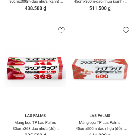
30cmx300m-dao nhựa (xanh) -
45cmx300m-dao nhựa (xanh) -
MBTP50006095
MBTP50006101
438.588 ₫
511.500 ₫
LAS PALMS
LAS PALMS
Màng bọc TP Las Palms
Màng bọc TP Las Palms
30cmx368-dao nhựa (đỏ) -
45cmx500m-dao nhựa (đỏ) -
MBTP00006026
MBTP50006149