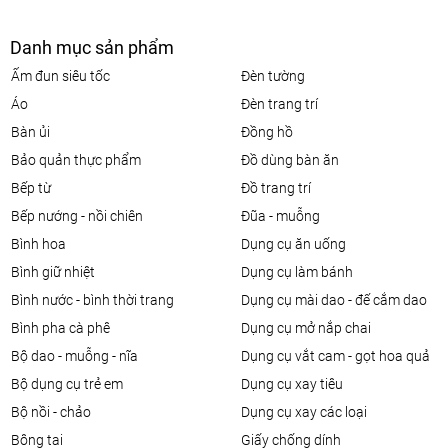
Danh mục sản phẩm
ấm đun siêu tốc
đèn tường
áo
đèn trang trí
bàn ủi
đồng hồ
bảo quản thực phẩm
đồ dùng bàn ăn
bếp từ
đồ trang trí
bếp nướng - nồi chiên
đũa - muỗng
bình hoa
dụng cụ ăn uống
bình giữ nhiệt
dụng cụ làm bánh
bình nước - bình thời trang
dụng cụ mài dao - đế cắm dao
bình pha cà phê
dụng cụ mở nắp chai
bộ dao - muỗng - nĩa
dụng cụ vắt cam - gọt hoa quả
bộ dụng cụ trẻ em
dụng cụ xay tiêu
bộ nồi - chảo
dụng cụ xay các loại
bông tai
giấy chống dính