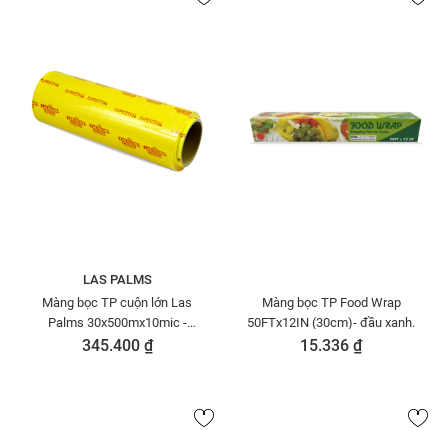
LAS PALMS
Màng bọc TP cuộn lớn Las
Màng bọc TP Food Wrap
Palms 30x500mx10mic -
50FTx12IN (30cm)- đầu xanh.
MBTP00000013
345.400 ₫
15.336 ₫