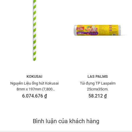
KOKUSAI
LAS PALMS
Nguyên Liệu ống hút Kokusai
Túi đựng TP Laspalm
8mm x 197mm (7,800
25cmx35cm.
ống/thùng)
6.074.676 ₫
58.212 ₫
Bình luận của khách hàng