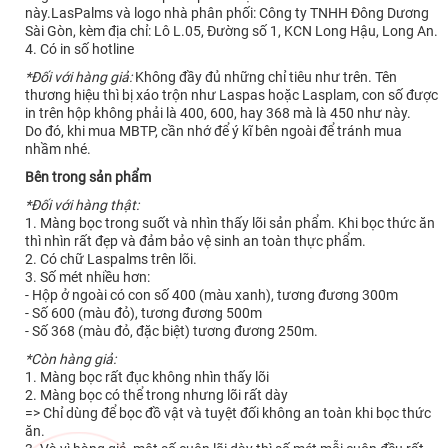
này.LasPalms và logo nhà phân phối: Công ty TNHH Đông Dương
Sài Gòn, kèm địa chỉ: Lô L.05, Đường số 1, KCN Long Hậu, Long An.
4. Có in số hotline
*Đối với hàng giả:
Không đầy đủ những chỉ tiêu như trên. Tên
thương hiệu thì bị xáo trộn như Laspas hoặc Lasplam, con số được
in trên hộp không phải là 400, 600, hay 368 mà là 450 như này.
Do đó, khi mua MBTP, cần nhớ để ý kĩ bên ngoài để tránh mua
nhầm nhé.
Bên trong sản phẩm
*Đối với hàng thật:
1. Màng bọc trong suốt và nhìn thấy lõi sản phẩm. Khi bọc thức ăn
thì nhìn rất đẹp và đảm bảo vệ sinh an toàn thực phẩm.
2. Có chữ Laspalms trên lõi.
3. Số mét nhiều hơn:
- Hộp ở ngoài có con số 400 (màu xanh), tương đương 300m
- Số 600 (màu đỏ), tương đương 500m
- Số 368 (màu đỏ, đặc biệt) tương đương 250m.
*Còn hàng giả:
1. Màng bọc rất đục không nhìn thấy lõi
2. Màng bọc có thể trong nhưng lõi rất dày
=> Chỉ dùng để bọc đồ vật và tuyệt đối không an toàn khi bọc thức
ăn.