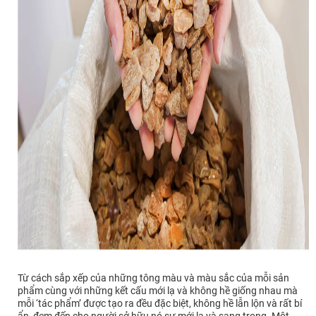
Từ cách sắp xếp của những tông màu và màu sắc của mỗi sản
phẩm cùng với những kết cấu mới lạ và không hề giống nhau mà
mỗi ‘tác phẩm’ được tạo ra đều đặc biệt, không hề lẫn lộn và rất bí
ẩn, đem đến cho người sở hữu nó sự mới lạ và sang trọng. Một