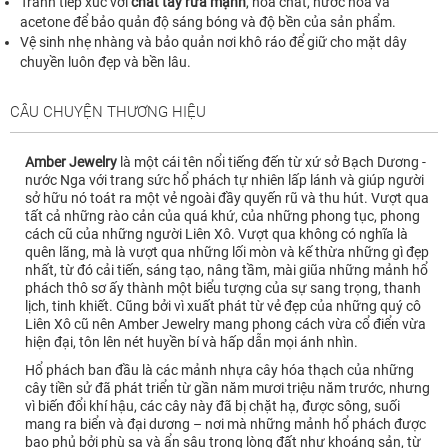
Tránh tiếp xúc với
chất tẩy rửa mạnh
, hóa chất, nước hoa và
acetone để bảo quản độ sáng bóng và độ bền của sản phẩm.
Vệ sinh nhẹ nhàng và bảo quản nơi khô ráo để giữ cho mặt dây
chuyền luôn đẹp và bền lâu.
CÂU CHUYỆN THƯƠNG HIỆU
Amber Jewelry
là một cái tên nổi tiếng đến từ xứ sở Bạch Dương -
nước Nga với trang sức hổ phách tự nhiên lấp lánh và giúp người
sở hữu nó toát ra một vẻ ngoài đầy quyến rũ và thu hút. Vượt qua
tất cả những rào cản của quá khứ, của những phong tục, phong
cách cũ của những người Liên Xô. Vượt qua không có nghĩa là
quên lãng, mà là vượt qua những lối mòn và kế thừa những gì đẹp
nhất, từ đó cải tiến, sáng tạo, nâng tầm, mài giũa những mảnh hổ
phách thô sơ ấy thành một biểu tượng của sự sang trọng, thanh
lịch, tinh khiết. Cũng bởi vì xuất phát từ vẻ đẹp của những quý cô
Liên Xô cũ nên Amber Jewelry mang phong cách vừa cổ điển vừa
hiện đại, tôn lên nét huyền bí và hấp dẫn mọi ánh nhìn.
Hổ phách ban đầu là các mảnh nhựa cây hóa thạch của những
cây tiền sử đã phát triển từ gần năm mươi triệu năm trước, nhưng
vì biến đổi khí hậu, các cây này đã bị chặt hạ, được sông, suối
mang ra biển và đại dương – nơi mà những mảnh hổ phách được
bao phủ bởi phù sa và ẩn sâu trong lòng đất như khoáng sản, từ