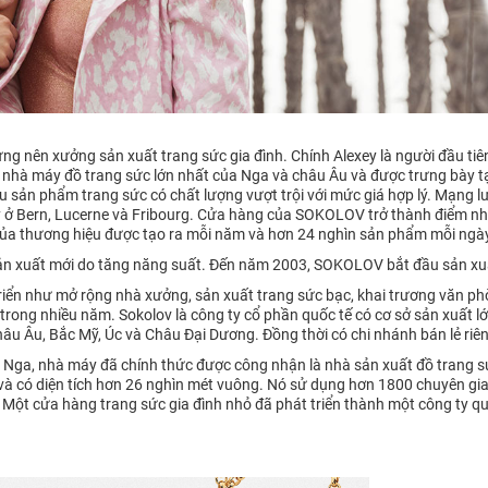
ng nên xưởng sản xuất trang sức gia đình. Chính Alexey là người đầu tiê
 nhà máy đồ trang sức lớn nhất của Nga và châu Âu và được trưng bày t
sản phẩm trang sức có chất lượng vượt trội với mức giá hợp lý. Mạng 
 ở Bern, Lucerne và Fribourg. Cửa hàng của SOKOLOV trở thành điểm nh
 của thương hiệu được tạo ra mỗi năm và hơn 24 nghìn sản phẩm mỗi ngà
ản xuất mới do tăng năng suất. Đến năm 2003, SOKOLOV bắt đầu sản xuấ
riển như mở rộng nhà xưởng, sản xuất trang sức bạc, khai trương văn phò
trong nhiều năm. Sokolov là công ty cổ phần quốc tế có cơ sở sản xuất 
âu Âu, Bắc Mỹ, Úc và Châu Đại Dương. Đồng thời có chi nhánh bán lẻ riên
 Nga, nhà máy đã chính thức được công nhận là nhà sản xuất đồ trang s
và có diện tích hơn 26 nghìn mét vuông. Nó sử dụng hơn 1800 chuyên gi
i. Một cửa hàng trang sức gia đình nhỏ đã phát triển thành một công ty qu