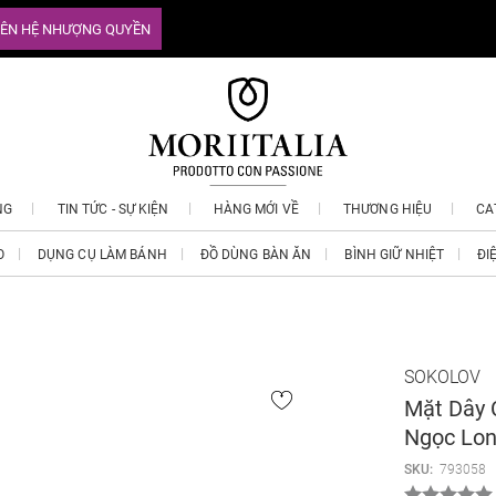
IÊN HỆ NHƯỢNG QUYỀN
NG
TIN TỨC - SỰ KIỆN
HÀNG MỚI VỀ
THƯƠNG HIỆU
CA
O
DỤNG CỤ LÀM BÁNH
ĐỒ DÙNG BÀN ĂN
BÌNH GIỮ NHIỆT
ĐI
SOKOLOV
Mặt Dây 
Ngọc Lon
SKU:
793058