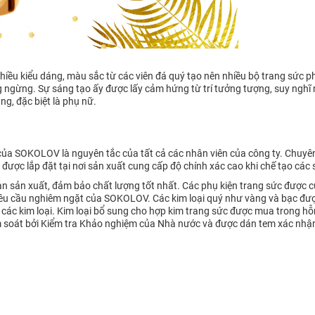
iều kiểu dáng, màu sắc từ các viên đá quý tạo nên nhiều bộ trang sức ph
ngừng. Sự sáng tạo ấy được lấy cảm hứng từ trí tưởng tượng, suy nghĩ mới
g, đặc biệt là phụ nữ.
ủa SOKOLOV là nguyên tắc của tất cả các nhân viên của công ty. Chuyên g
ị được lắp đặt tại nơi sản xuất cung cấp độ chính xác cao khi chế tạo cá
ạn sản xuất, đảm bảo chất lượng tốt nhất. Các phụ kiện trang sức được c
 yêu cầu nghiêm ngặt của SOKOLOV. Các kim loại quý như vàng và bạc đư
các kim loại. Kim loại bổ sung cho hợp kim trang sức được mua trong hỗ
iểm soát bởi Kiểm tra Khảo nghiệm của Nhà nước và được dán tem xác nh