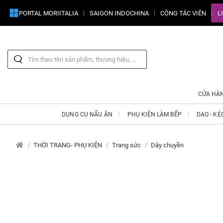
PORTAL MORIITALIA
SAIGON INDOCHINA
CỘNG TÁC VIÊN
L
CỬA HÀ
DỤNG CỤ NẤU ĂN
PHỤ KIỆN LÀM BẾP
DAO - KÉ
THỜI TRANG- PHỤ KIỆN
Trang sức
Dây chuyền