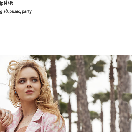
p lễ tết
 sở, picnic, party