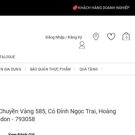
KHÁCH HÀNG DOANH NGHIỆP
Đăng Nhập / Đăng Ký
0
TALOGUE
ỆN GIA DỤNG
BẢO QUẢN THỰC PHẨM
QUÀ TẶNG
Chuyền Vàng 585, Có Đính Ngọc Trai, Hoàng
don - 793058