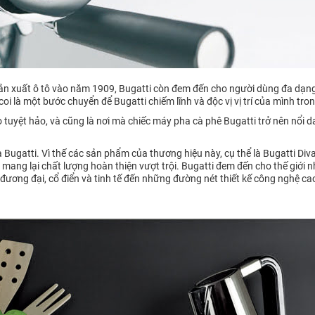
ản xuất ô tô vào năm 1909, Bugatti còn đem đến cho người dùng đa dạng
i là một bước chuyển để Bugatti chiếm lĩnh và độc vị vị trí của mình tro
o tuyệt hảo, và cũng là nơi mà chiếc máy pha cà phê Bugatti trở nên nổi d
a Bugatti. Vì thế các sản phẩm của thương hiệu này, cụ thể là Bugatti Diva v
ỏ, mang lại chất lượng hoàn thiện vượt trội. Bugatti đem đến cho thế giới
 đương đại, cổ điển và tinh tế đến những đường nét thiết kế công nghệ c