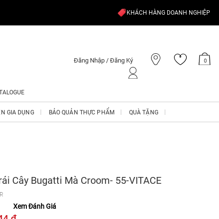
KHÁCH HÀNG DOANH NGHIỆP
Đăng Nhập / Đăng Ký
0
TALOGUE
ỆN GIA DỤNG
BẢO QUẢN THỰC PHẨM
QUÀ TẶNG
rái Cây Bugatti Mà Croom- 55-VITACE
CR
Xem Đánh Giá
44 ₫