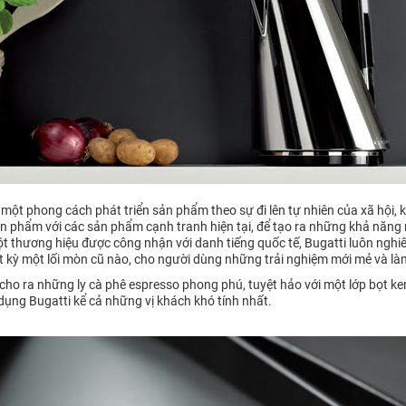
 một phong cách phát triển sản phẩm theo sự đi lên tự nhiên của xã hội
n phẩm với các sản phẩm cạnh tranh hiện tại, để tạo ra những khả năng m
 thương hiệu được công nhận với danh tiếng quốc tế, Bugatti luôn nghiên
t kỳ một lối mòn cũ nào, cho người dùng những trải nghiệm mới mẻ và làm 
 cho ra những ly cà phê espresso phong phú, tuyệt hảo với một lớp bọt ke
dụng Bugatti kể cả những vị khách khó tính nhất.