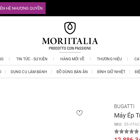
IÊN HỆ NHƯỢNG QUYỀN
NG
TIN TỨC - SỰ KIỆN
HÀNG MỚI VỀ
THƯƠNG HIỆU
CA
O
DỤNG CỤ LÀM BÁNH
ĐỒ DÙNG BÀN ĂN
BÌNH GIỮ NHIỆT
ĐI
BUGATTI
Máy Ép T
SKU:
55-VITA
12.886.3