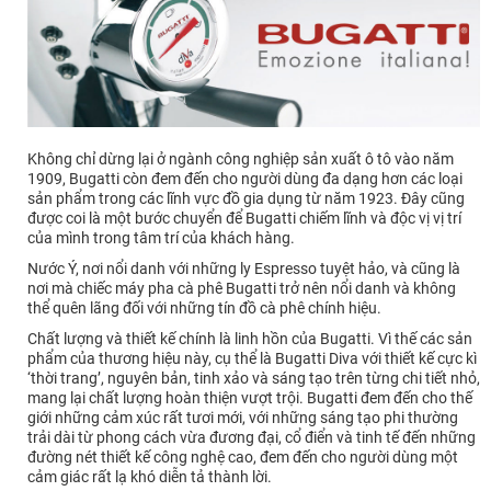
Không chỉ dừng lại ở ngành công nghiệp sản xuất ô tô vào năm
1909, Bugatti còn đem đến cho người dùng đa dạng hơn các loại
sản phẩm trong các lĩnh vực đồ gia dụng từ năm 1923. Đây cũng
được coi là một bước chuyển để Bugatti chiếm lĩnh và độc vị vị trí
của mình trong tâm trí của khách hàng.
Nước Ý, nơi nổi danh với những ly Espresso tuyệt hảo, và cũng là
nơi mà chiếc máy pha cà phê Bugatti trở nên nổi danh và không
thể quên lãng đối với những tín đồ cà phê chính hiệu.
Chất lượng và thiết kế chính là linh hồn của Bugatti. Vì thế các sản
phẩm của thương hiệu này, cụ thể là Bugatti Diva với thiết kế cực kì
‘thời trang’, nguyên bản, tinh xảo và sáng tạo trên từng chi tiết nhỏ,
mang lại chất lượng hoàn thiện vượt trội. Bugatti đem đến cho thế
giới những cảm xúc rất tươi mới, với những sáng tạo phi thường
trải dài từ phong cách vừa đương đại, cổ điển và tinh tế đến những
đường nét thiết kế công nghệ cao, đem đến cho người dùng một
cảm giác rất lạ khó diễn tả thành lời.