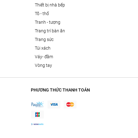
thiết bị nhà bếp
tô - thố
tranh - tượng
trang trí bàn ăn
trang sức
túi xách
váy- đầm
vòng tay
PHƯƠNG THỨC THANH TOÁN