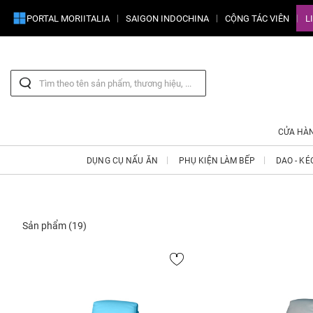
PORTAL MORIITALIA
SAIGON INDOCHINA
CỘNG TÁC VIÊN
L
CỬA HÀ
DỤNG CỤ NẤU ĂN
PHỤ KIỆN LÀM BẾP
DAO - KÉ
Sản phẩm
(19)