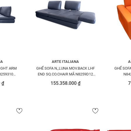
NA
ARTE ITALIANA
A
IGHT ARM
GHẾ SOFA N_LUNA MOV.BACK LHF
GHẾ SOFA
8259310
END SQ.CO.CHAIR MÃ N8259D12
N84
PEDAL1520
 ₫
155.358.000 ₫
7