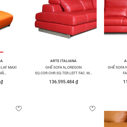
NA
ARTE ITALIANA
A
1LAF MAXI
GHẾ SOFA N_OREGON
GHẾ SOFA 
 MÃ
SQ.COR.CHR.SQ.TER.LEFT FAC. MÃ
FA
1525
N8271042PECOA0604
N82
 ₫
136.595.484 ₫
1