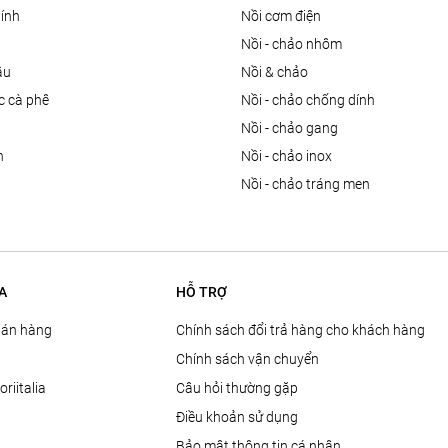
dính
nồi cơm điện
nồi - chảo nhôm
ầu
nồi & chảo
ọc cà phê
nồi - chảo chống dính
n
nồi - chảo gang
n
nồi - chảo inox
nồi - chảo tráng men
A
HỖ TRỢ
Bán hàng
Chính sách đổi trả hàng cho khách hàng
Chính sách vận chuyển
oriitalia
Câu hỏi thường gặp
Điều khoản sử dụng
Bảo mật thông tin cá nhân