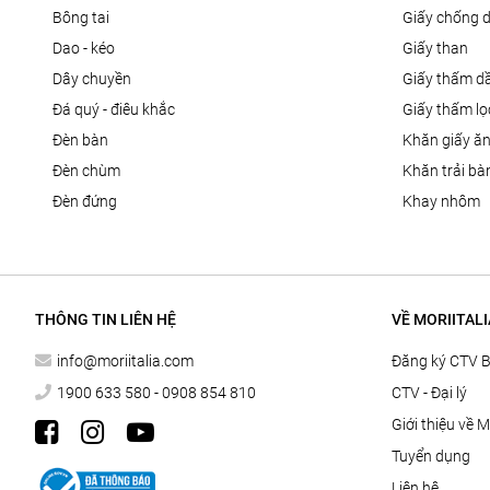
bông tai
giấy chống 
dao - kéo
giấy than
dây chuyền
giấy thấm d
đá quý - điêu khắc
giấy thấm l
đèn bàn
khăn giấy ă
đèn chùm
khăn trải bà
đèn đứng
khay nhôm
THÔNG TIN LIÊN HỆ
VỀ MORIITALI
info@moriitalia.com
Đăng ký CTV 
1900 633 580 - 0908 854 810
CTV - Đại lý
Giới thiệu về M
Tuyển dụng
Liên hệ