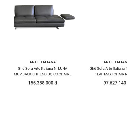
ARTE ITALIANA
ARTE ITALIA
Ghế Sofa Arte Italiana N_LUNA
Ghế Sofa Arte Italiana
MOV.BACK LHF END SQ.CO.CHAIR -
1LAF MAXI CHAIR R
N8259D12 PETOU1517
N8422613PENEW
155.358.000 ₫
97.627.140