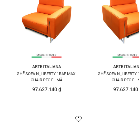
ARTE ITALIANA
ARTE ITALIA
GHẾ SOFA N_LIBERTY 1RAF MAXI
GHẾ SOFA N_LIBERTY 
CHAIR REC.EL MÃ
CHAIR REC.EL
N8422612PEYOU1525
N8422613PETOU
97.627.140 ₫
97.627.140