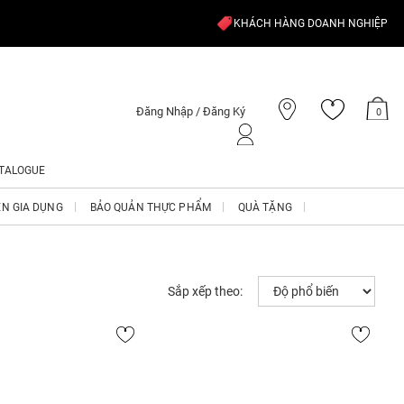
KHÁCH HÀNG DOANH NGHIỆP
Đăng Nhập / Đăng Ký
0
TALOGUE
ỆN GIA DỤNG
BẢO QUẢN THỰC PHẨM
QUÀ TẶNG
Sắp xếp theo: