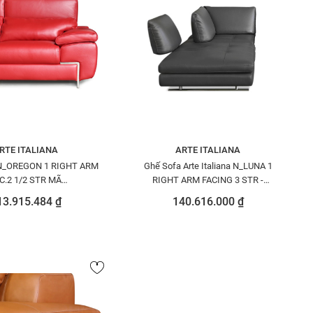
RTE ITALIANA
ARTE ITALIANA
N_OREGON 1 RIGHT ARM
Ghế Sofa Arte Italiana N_LUNA 1
C.2 1/2 STR MÃ
RIGHT ARM FACING 3 STR -
71251PECOA0604
N8259310 PETOU1517
13.915.484 ₫
140.616.000 ₫