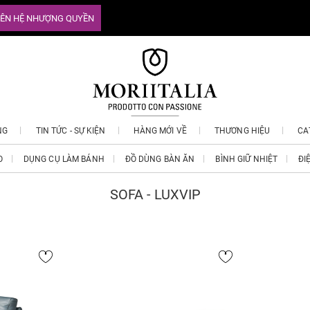
IÊN HỆ NHƯỢNG QUYỀN
NG
TIN TỨC - SỰ KIỆN
HÀNG MỚI VỀ
THƯƠNG HIỆU
CA
O
DỤNG CỤ LÀM BÁNH
ĐỒ DÙNG BÀN ĂN
BÌNH GIỮ NHIỆT
ĐI
SOFA - LUXVIP