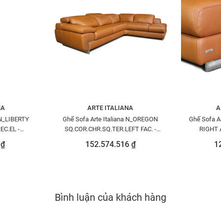
NA
ARTE ITALIANA
A
 N_LIBERTY
Ghế Sofa Arte Italiana N_OREGON
Ghế Sofa A
EC.EL -
SQ.COR.CHR.SQ.TER.LEFT FAC. -
RIGHT A
1515
N8271041PERO04115
N82
 ₫
152.574.516 ₫
1
Bình luận của khách hàng