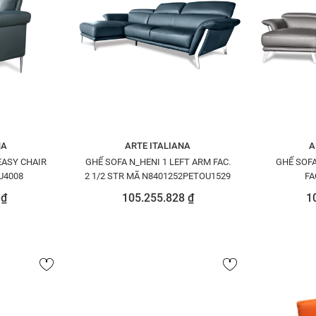
NA
ARTE ITALIANA
A
EASY CHAIR
GHẾ SOFA N_HENI 1 LEFT ARM FAC.
GHẾ SOFA
U4008
2 1/2 STR MÃ N8401252PETOU1529
FA
N84
 ₫
105.255.828 ₫
1