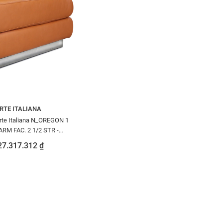
RTE ITALIANA
rte Italiana N_OREGON 1
RM FAC. 2 1/2 STR -
71252PERO04115
27.317.312 ₫