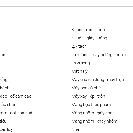
khung tranh - ảnh
khuôn - giấy nướng
ly - tách
 ăn
lò nướng - máy nướng bánh mì
lò vi sóng
mặt nạ ý
uống
máy chuyên dụng - máy trộn
m bánh
máy pha cà phê
 dao - đế cắm dao
máy xay - ép - trộn
nắp chai
màng bọc thực phẩm
 cam - gọt hoa quả
màng nhôm - giấy bạc
tiêu
màng nhôm - khay nhôm
các loại
nhẫn