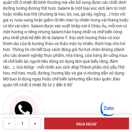
quản tốt ở nhiệt độ bình thường mà vẫn bổ sung được các chất dinh
dưỡng tương đương thịt tươi. Salami là một loại xúc xích làm từ một
hoặc nhiều loại thịt (thường là heo, bò, nai, gà tây, ngỗng...) trộn với
gia vị, rượu vang hoặc giấm rồi lên men tự nhiên trong vài tháng hoặc
có khi vài năm. Salami được sản xuất khắp nơi ở Châu Âu, mỗi nơi có
một hương vị riêng nhưng Salami hảo hạng nhất và chế biến công
phu nhất phải kể đến đó là Salami Ý. Xúc xích hương thảo có mùi
thơm dịu của lá hương thảo và thảo mộc tự nhiên, thích hợp cho trẻ
hơn. Thông tin chi tiết:Quy cách đóng gói:Túi hút chân không (dành
cho các doanh nghiệp thực phẩm, nhà hàng, cửa hàng ăn uống mua
về chế biến lại; người tiêu dùng sử dụng làm quà biếu tặng, đám
tiệc...). Gói 400gr - mỗi chiếc xúc xích 40grThành phần chủ yếu:Thịt
heo, mỡ heo, muối, đường, hương liệu và gia vị.Hướng dẫn sử dụng:
Mở bao bì dùng ngay hoặc chế biến lạiHướng dẫn bảo quản: Bảo
quản tốt nhất ở nhiệt độ từ 2 đến 8 độ"