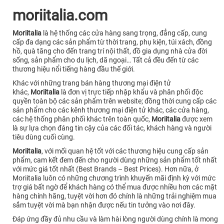
moriitalia.com
Moriitalia
là hệ thống các cửa hàng sang trọng, đẳng cấp, cung
cấp đa dạng các sản phẩm từ thời trang, phụ kiện, túi xách, đồng
hồ, quà tăng cho đến trang trí nội thất, đồ gia dụng nhà cửa đời
sống, sản phẩm cho du lịch, dã ngoại… Tất cả đều đến từ các
thương hiệu nổi tiếng hàng đầu thế giới.
Khác với những trang bán hàng thương mại điện tử
khác,
Moriitalia
là đơn vị trực tiếp nhập khẩu và phân phối độc
quyền toàn bộ các sản phẩm trên website; đồng thời cung cấp các
sản phẩm cho các kênh thương mại điện tử khác, các cửa hàng,
các hệ thống phân phối khác trên toàn quốc,
Moriitalia
được xem
là sự lựa chọn đáng tin cậy của các đối tác, khách hàng và người
tiêu dùng cuối cùng.
Moriitalia
, với mối quan hệ tốt với các thương hiệu cung cấp sản
phẩm, cam kết đem đến cho người dùng những sản phẩm tốt nhất
với mức giá tốt nhất (Best Brands – Best Prices). Hơn nữa, ở
Moriitalia luôn có những chương trình khuyến mãi định kỳ với mức
trợ giá bất ngờ để khách hàng có thể mua được nhiều hơn các mặt
hàng chính hãng, tuyệt vời hơn đó chính là những trải nghiệm mua
sắm tuyệt vời mà bạn nhận được nếu tin tưởng vào nơi đây.
Đáp ứng đầy đủ nhu cầu và làm hài lòng người dùng chính là mong