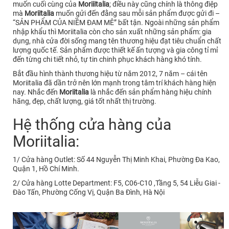
muốn cuối cùng của
Moriiitalia
; điều này cũng chính là thông điệp
mà
Moriitalia
muốn gửi đến đằng sau mỗi sản phẩm được gửi đi –
“SẢN PHẨM CỦA NIỀM ĐAM MÊ” bất tận. Ngoài những sản phẩm
nhập khẩu thì Moriitalia còn cho sản xuất những sản phẩm: gia
dụng, nhà cửa đời sống mang tên thương hiệu đạt tiêu chuẩn chất
lượng quốc tế. Sản phẩm được thiết kế ấn tượng và gia công tỉ mỉ
đến từng chi tiết nhỏ, tự tin chinh phục khách hàng khó tính.
Bắt đầu hình thành thương hiệu từ năm 2012, 7 năm – cái tên
Moriitalia đã dần trở nên lớn mạnh trong tâm trí khách hàng hiện
nay. Nhắc đến
Moriitalia
là nhắc đến sản phẩm hàng hiệu chính
hãng, đẹp, chất lượng, giá tốt nhất thị trường.
Hệ thống cửa hàng của
Moriitalia:
1/ Cửa hàng Outlet: Số 44 Nguyễn Thị Minh Khai, Phường Đa Kao,
Quận 1, Hồ Chí Minh.
2/ Cửa hàng Lotte Department: F5, C06-C10 ,Tầng 5, 54 Liễu Giai -
Đào Tấn, Phường Cống Vị, Quận Ba Đình, Hà Nội