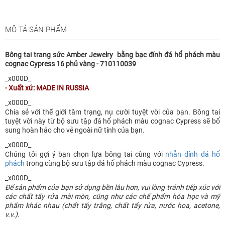
MÔ TẢ SẢN PHẨM
Bông tai trang sức Amber Jewelry bằng bạc đính đá hổ phách màu
cognac Cypress 16 phủ vàng - 710110039
_x000D_
- Xuất xứ: MADE IN RUSSIA
_x000D_
Chia sẻ với thế giới tâm trạng, nụ cười tuyệt vời của bạn. Bông tai
tuyệt vời này từ bộ sưu tập đá hổ phách màu cognac Cypress sẽ bổ
sung hoàn hảo cho vẻ ngoài nữ tính của bạn.
_x000D_
Chúng tôi gợi ý bạn chọn lựa bông tai cùng với
nhẫn đính đá hổ
phách
trong cùng bộ sưu tập đá hổ phách màu cognac Cypress.
_x000D_
Để sản phẩm của bạn sử dụng bền lâu hơn, vui lòng tránh tiếp xúc với
các chất tẩy rửa mài mòn, cũng như các chế phẩm hóa học và mỹ
phẩm khác nhau (chất tẩy trắng, chất tẩy rửa, nước hoa, acetone,
v.v.).