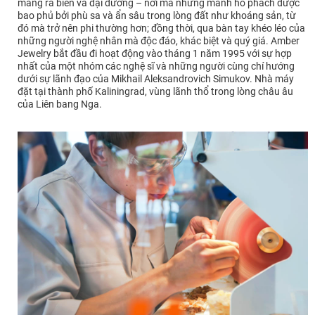
mang ra biển và đại dương – nơi mà những mảnh hổ phách được
bao phủ bởi phù sa và ẩn sâu trong lòng đất như khoáng sản, từ
đó mà trở nên phi thường hơn; đồng thời, qua bàn tay khéo léo của
những người nghệ nhân mà độc đáo, khác biệt và quý giá. Amber
Jewelry bắt đầu đi hoạt động vào tháng 1 năm 1995 với sự hợp
nhất của một nhóm các nghệ sĩ và những người cùng chí hướng
dưới sự lãnh đạo của Mikhail Aleksandrovich Simukov. Nhà máy
đặt tại thành phố Kaliningrad, vùng lãnh thổ trong lòng châu âu
của Liên bang Nga.