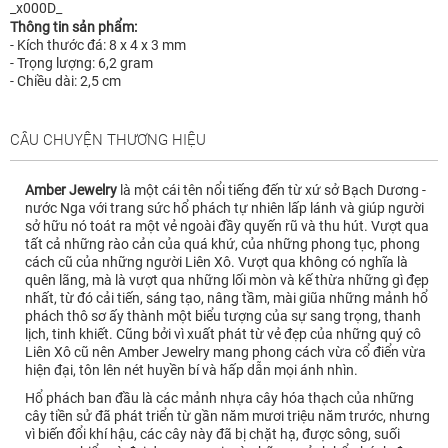
_x000D_
Thông tin sản phẩm:
- Kích thước đá: 8 x 4 x 3 mm
- Trọng lượng: 6,2 gram
- Chiều dài: 2,5 cm
CÂU CHUYỆN THƯƠNG HIỆU
Amber Jewelry
là một cái tên nổi tiếng đến từ xứ sở Bạch Dương -
nước Nga với trang sức hổ phách tự nhiên lấp lánh và giúp người
sở hữu nó toát ra một vẻ ngoài đầy quyến rũ và thu hút. Vượt qua
tất cả những rào cản của quá khứ, của những phong tục, phong
cách cũ của những người Liên Xô. Vượt qua không có nghĩa là
quên lãng, mà là vượt qua những lối mòn và kế thừa những gì đẹp
nhất, từ đó cải tiến, sáng tạo, nâng tầm, mài giũa những mảnh hổ
phách thô sơ ấy thành một biểu tượng của sự sang trọng, thanh
lịch, tinh khiết. Cũng bởi vì xuất phát từ vẻ đẹp của những quý cô
Liên Xô cũ nên Amber Jewelry mang phong cách vừa cổ điển vừa
hiện đại, tôn lên nét huyền bí và hấp dẫn mọi ánh nhìn.
Hổ phách ban đầu là các mảnh nhựa cây hóa thạch của những
cây tiền sử đã phát triển từ gần năm mươi triệu năm trước, nhưng
vì biến đổi khí hậu, các cây này đã bị chặt hạ, được sông, suối