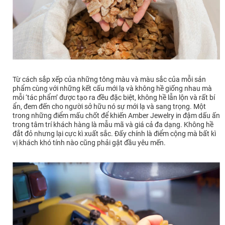
Từ cách sắp xếp của những tông màu và màu sắc của mỗi sản
phẩm cùng với những kết cấu mới lạ và không hề giống nhau mà
mỗi ‘tác phẩm’ được tạo ra đều đặc biệt, không hề lẫn lộn và rất bí
ẩn, đem đến cho người sở hữu nó sự mới lạ và sang trọng. Một
trong những điểm mấu chốt để khiến Amber Jewelry in đậm dấu ấn
trong tâm trí khách hàng là mẫu mã và giá cả đa dạng. Không hề
đắt đỏ nhưng lại cực kì xuất sắc. Đấy chính là điểm cộng mà bất kì
vị khách khó tính nào cũng phải gật đầu yêu mến.