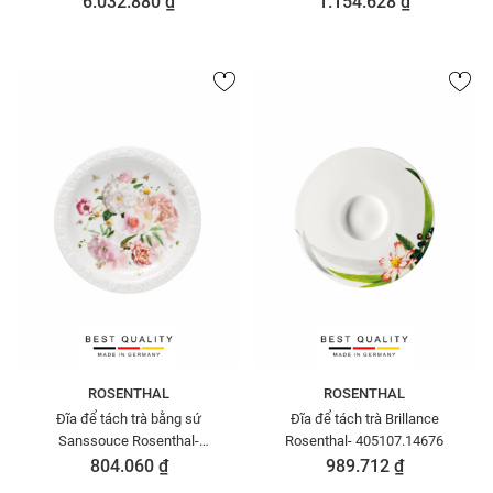
6.032.880 ₫
1.154.628 ₫
ROSENTHAL
ROSENTHAL
Đĩa để tách trà bằng sứ
Đĩa để tách trà Brillance
Sanssouce Rosenthal-
Rosenthal- 405107.14676
407165.14641
804.060 ₫
989.712 ₫