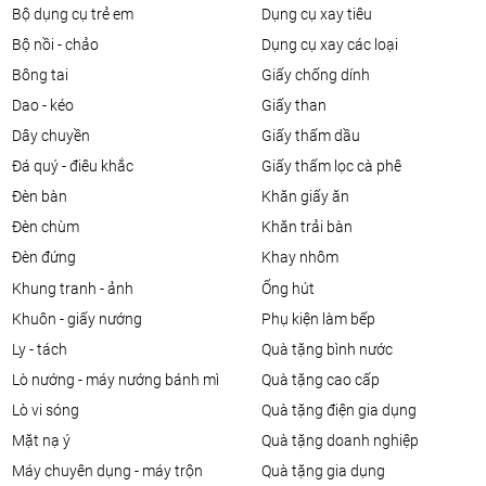
bộ dụng cụ trẻ em
dụng cụ xay tiêu
bộ nồi - chảo
dụng cụ xay các loại
bông tai
giấy chống dính
dao - kéo
giấy than
dây chuyền
giấy thấm dầu
đá quý - điêu khắc
giấy thấm lọc cà phê
đèn bàn
khăn giấy ăn
đèn chùm
khăn trải bàn
đèn đứng
khay nhôm
khung tranh - ảnh
ống hút
khuôn - giấy nướng
phụ kiện làm bếp
ly - tách
quà tặng bình nước
lò nướng - máy nướng bánh mì
quà tặng cao cấp
lò vi sóng
quà tặng điện gia dụng
mặt nạ ý
quà tặng doanh nghiệp
máy chuyên dụng - máy trộn
quà tặng gia dụng