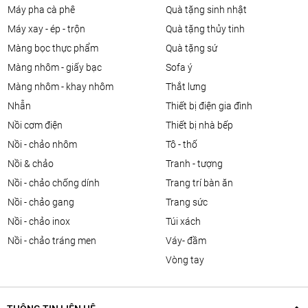
máy pha cà phê
quà tặng sinh nhật
máy xay - ép - trộn
quà tặng thủy tinh
màng bọc thực phẩm
quà tặng sứ
màng nhôm - giấy bạc
sofa ý
màng nhôm - khay nhôm
thắt lưng
nhẫn
thiết bị điện gia đình
nồi cơm điện
thiết bị nhà bếp
nồi - chảo nhôm
tô - thố
nồi & chảo
tranh - tượng
nồi - chảo chống dính
trang trí bàn ăn
nồi - chảo gang
trang sức
nồi - chảo inox
túi xách
nồi - chảo tráng men
váy- đầm
vòng tay