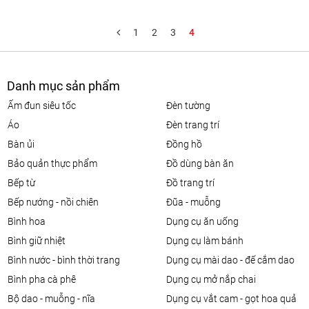
1
2
3
4
Danh mục sản phẩm
ấm đun siêu tốc
đèn tường
áo
đèn trang trí
bàn ủi
đồng hồ
bảo quản thực phẩm
đồ dùng bàn ăn
bếp từ
đồ trang trí
bếp nướng - nồi chiên
đũa - muỗng
bình hoa
dụng cụ ăn uống
bình giữ nhiệt
dụng cụ làm bánh
bình nước - bình thời trang
dụng cụ mài dao - đế cắm dao
bình pha cà phê
dụng cụ mở nắp chai
bộ dao - muỗng - nĩa
dụng cụ vắt cam - gọt hoa quả