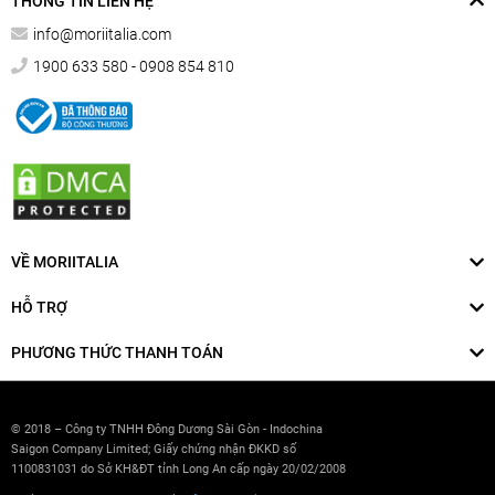
THÔNG TIN LIÊN HỆ
info@moriitalia.com
1900 633 580 - 0908 854 810
VỀ MORIITALIA
HỖ TRỢ
PHƯƠNG THỨC THANH TOÁN
© 2018 – Công ty TNHH Đông Dương Sài Gòn - Indochina
Saigon Company Limited; Giấy chứng nhận ĐKKD số
1100831031 do Sở KH&ĐT tỉnh Long An cấp ngày 20/02/2008