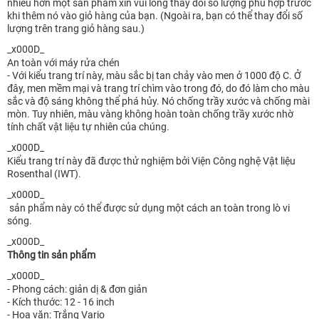
nhiều hơn một sản phẩm xin vui lòng thay đổi số lượng phù hợp trước
khi thêm nó vào giỏ hàng của bạn. (Ngoài ra, bạn có thể thay đổi số
lượng trên trang giỏ hàng sau.)
_x000D_
An toàn với máy rửa chén
- Với kiểu trang trí này, màu sắc bị tan chảy vào men ở 1000 độ C. Ở
đây, men mềm mại và trang trí chìm vào trong đó, do đó làm cho màu
sắc và độ sáng không thể phá hủy. Nó chống trầy xước và chống mài
mòn. Tuy nhiên, màu vàng không hoàn toàn chống trầy xước nhờ
tính chất vật liệu tự nhiên của chúng.
_x000D_
Kiểu trang trí này đã được thử nghiệm bởi Viện Công nghệ Vật liệu
Rosenthal (IWT).
_x000D_
sản phẩm này có thể được sử dụng một cách an toàn trong lò vi
sóng.
_x000D_
Thông tin sản phẩm
_x000D_
- Phong cách: giản dị & đơn giản
- Kích thước: 12 - 16 inch
- Hoa văn: Trắng Vario