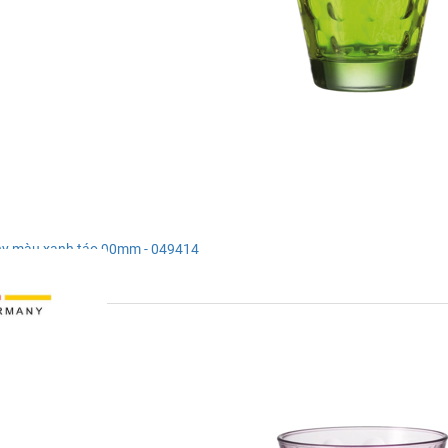
y màu xanh táo 90mm - 049414