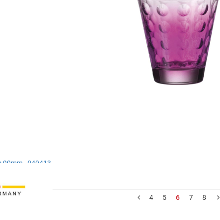
m 90mm - 049413
4
5
6
7
8