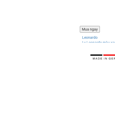
Leonardo
Ly Leonardo màu x
337.068 ₫