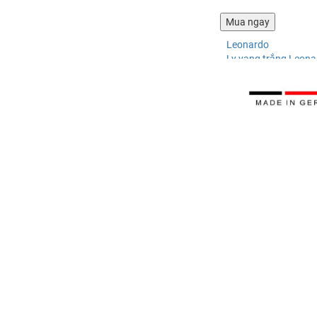
Leonardo
Ly vang trắng Leon
222.696 ₫