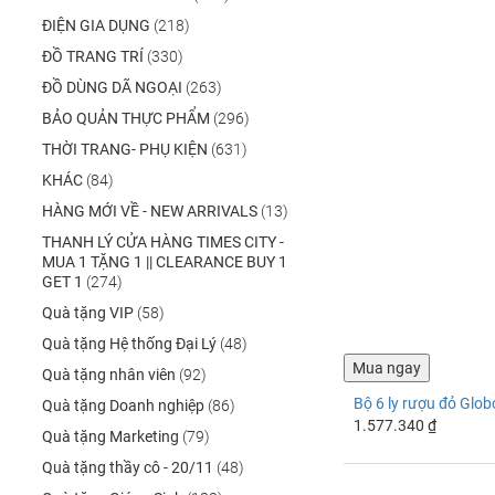
ĐIỆN GIA DỤNG
(218)
ĐỒ TRANG TRÍ
(330)
ĐỒ DÙNG DÃ NGOẠI
(263)
BẢO QUẢN THỰC PHẨM
(296)
THỜI TRANG- PHỤ KIỆN
(631)
KHÁC
(84)
HÀNG MỚI VỀ - NEW ARRIVALS
(13)
THANH LÝ CỬA HÀNG TIMES CITY -
MUA 1 TẶNG 1 || CLEARANCE BUY 1
GET 1
(274)
Quà tặng VIP
(58)
Quà tặng Hệ thống Đại Lý
(48)
Quà tặng nhân viên
(92)
Bộ 6 ly rượu đỏ Glo
Quà tặng Doanh nghiệp
(86)
1.577.340 ₫
Quà tặng Marketing
(79)
Quà tặng thầy cô - 20/11
(48)