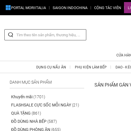
PORTAL MORIITALIA
SAIGON INDOCHINA
CỘNG TÁC VIÊN
L
CỬA HÀ
DỤNG CỤ NẤU ĂN
PHỤ KIỆN LÀM BẾP
DAO - KÉ
DANH MỤC SẢN PHẨM
SẢN PHẨM GÁN V
Khuyến mãi
(1701)
FLASHSALE CỰC SỐC MỖI NGÀY
(21)
QUÀ TẶNG
(861)
ĐỒ DÙNG NHÀ BẾP
(587)
ĐỒ DÙNG PHÒNG ĂN
(655)