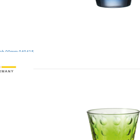
anh 90mm 049415