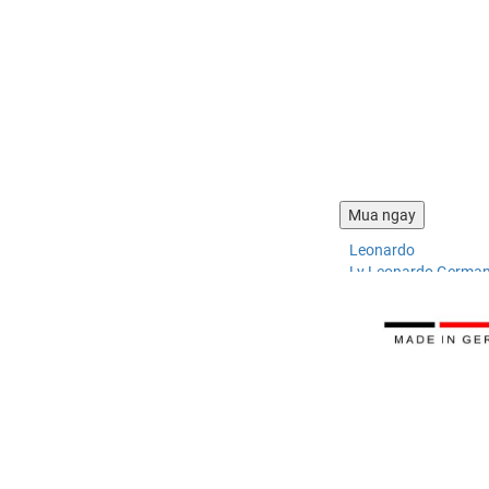
Leonardo
Ly Leonardo German
337.068 ₫