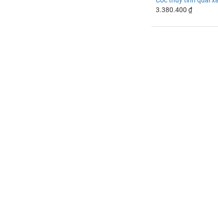
Cốc thủy tinh quai 
3.380.400 ₫