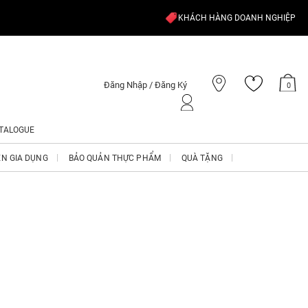
KHÁCH HÀNG DOANH NGHIỆP
Đăng Nhập / Đăng Ký
0
TALOGUE
ỆN GIA DỤNG
BẢO QUẢN THỰC PHẨM
QUÀ TẶNG