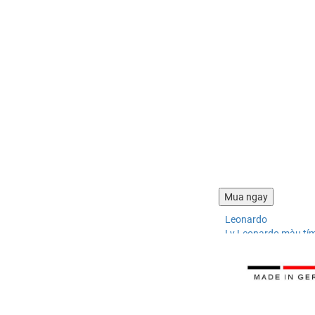
Leonardo
Ly Leonardo màu tí
337.068 ₫