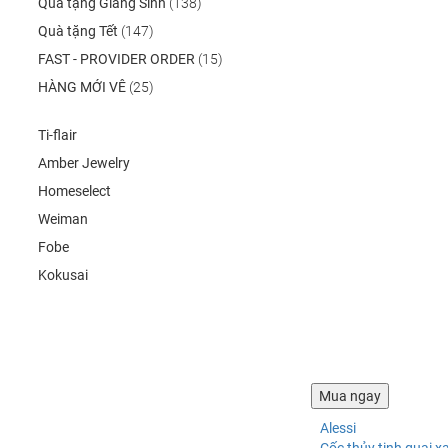
Quà tặng Giáng Sinh
(138)
Quà tặng Tết
(147)
FAST - PROVIDER ORDER
(15)
HÀNG MỚI VÊ
(25)
Ti-flair
Amber Jewelry
Homeselect
Weiman
Fobe
Kokusai
Alessi