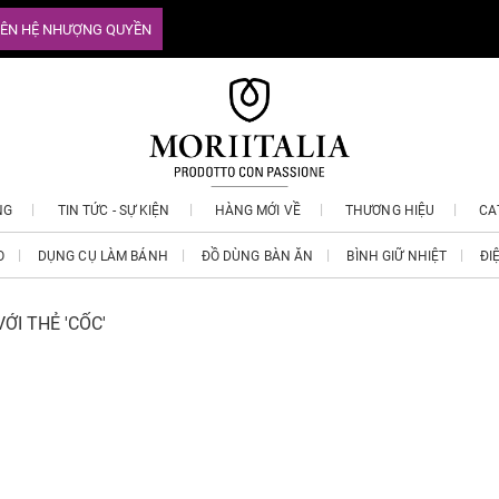
IÊN HỆ NHƯỢNG QUYỀN
NG
TIN TỨC - SỰ KIỆN
HÀNG MỚI VỀ
THƯƠNG HIỆU
CA
O
DỤNG CỤ LÀM BÁNH
ĐỒ DÙNG BÀN ĂN
BÌNH GIỮ NHIỆT
ĐI
ỚI THẺ 'CỐC'