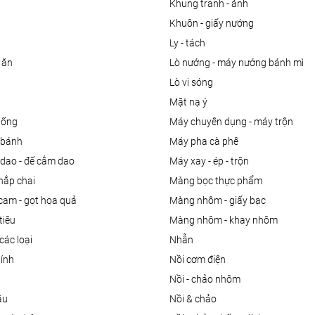
khung tranh - ảnh
khuôn - giấy nướng
ly - tách
 ăn
lò nướng - máy nướng bánh mì
lò vi sóng
mặt nạ ý
uống
máy chuyên dụng - máy trộn
m bánh
máy pha cà phê
 dao - đế cắm dao
máy xay - ép - trộn
nắp chai
màng bọc thực phẩm
 cam - gọt hoa quả
màng nhôm - giấy bạc
tiêu
màng nhôm - khay nhôm
các loại
nhẫn
dính
nồi cơm điện
nồi - chảo nhôm
ầu
nồi & chảo