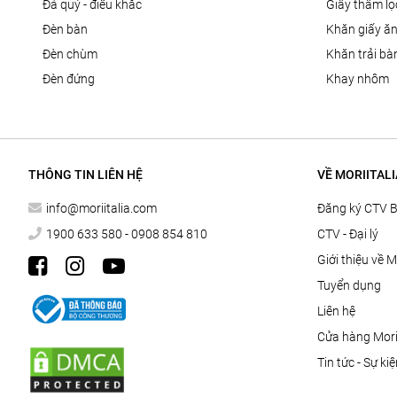
đá quý - điêu khắc
giấy thấm l
đèn bàn
khăn giấy ă
đèn chùm
khăn trải bà
đèn đứng
khay nhôm
THÔNG TIN LIÊN HỆ
VỀ MORIITALI
info@moriitalia.com
Đăng ký CTV 
1900 633 580 - 0908 854 810
CTV - Đại lý
Giới thiệu về M
Tuyển dụng
Liên hệ
Cửa hàng Morii
Tin tức - Sự ki