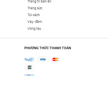
trang trí bàn ăn
trang sức
túi xách
váy- đầm
vòng tay
PHƯƠNG THỨC THANH TOÁN