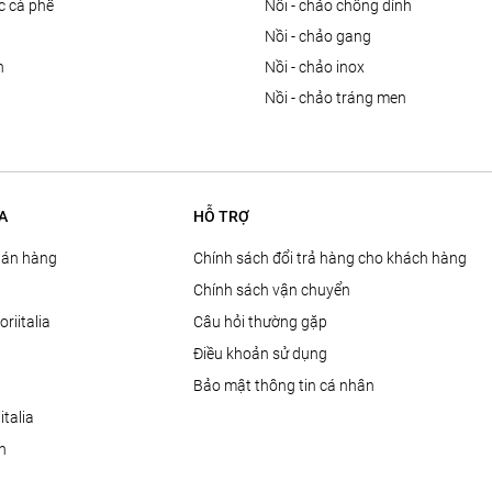
ọc cà phê
nồi - chảo chống dính
n
nồi - chảo gang
n
nồi - chảo inox
nồi - chảo tráng men
A
HỖ TRỢ
Bán hàng
Chính sách đổi trả hàng cho khách hàng
Chính sách vận chuyển
oriitalia
Câu hỏi thường gặp
Điều khoản sử dụng
Bảo mật thông tin cá nhân
talia
ện