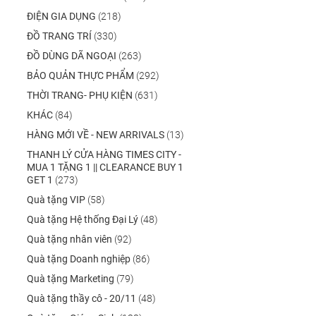
ĐIỆN GIA DỤNG
(218)
ĐỒ TRANG TRÍ
(330)
ĐỒ DÙNG DÃ NGOẠI
(263)
BẢO QUẢN THỰC PHẨM
(292)
THỜI TRANG- PHỤ KIỆN
(631)
KHÁC
(84)
HÀNG MỚI VỀ - NEW ARRIVALS
(13)
THANH LÝ CỬA HÀNG TIMES CITY -
MUA 1 TẶNG 1 || CLEARANCE BUY 1
GET 1
(273)
Quà tặng VIP
(58)
Quà tặng Hệ thống Đại Lý
(48)
Quà tặng nhân viên
(92)
Quà tặng Doanh nghiệp
(86)
Quà tặng Marketing
(79)
Quà tặng thầy cô - 20/11
(48)