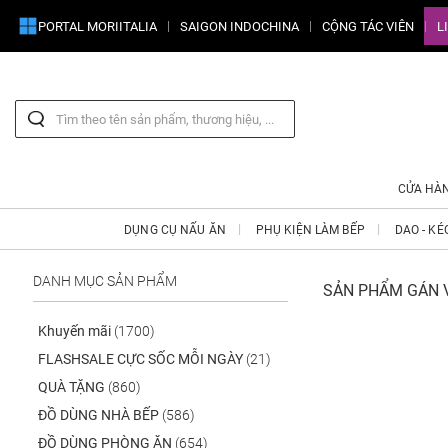
PORTAL MORIITALIA
SAIGON INDOCHINA
CỘNG TÁC VIÊN
L
CỬA HÀ
DỤNG CỤ NẤU ĂN
PHỤ KIỆN LÀM BẾP
DAO - KÉ
DANH MỤC SẢN PHẨM
SẢN PHẨM GÁN VỚ
Khuyến mãi
(1700)
FLASHSALE CỰC SỐC MỖI NGÀY
(21)
QUÀ TẶNG
(860)
ĐỒ DÙNG NHÀ BẾP
(586)
ĐỒ DÙNG PHÒNG ĂN
(654)