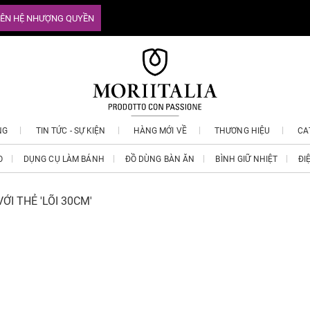
IÊN HỆ NHƯỢNG QUYỀN
NG
TIN TỨC - SỰ KIỆN
HÀNG MỚI VỀ
THƯƠNG HIỆU
CA
O
DỤNG CỤ LÀM BÁNH
ĐỒ DÙNG BÀN ĂN
BÌNH GIỮ NHIỆT
ĐI
I THẺ 'LÕI 30CM'