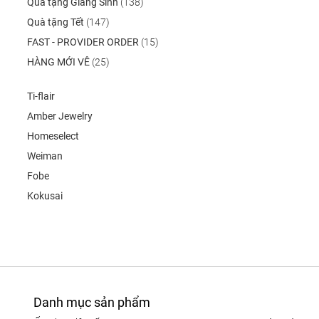
Quà tặng Giáng Sinh
(138)
Quà tặng Tết
(147)
FAST - PROVIDER ORDER
(15)
HÀNG MỚI VÊ
(25)
Ti-flair
Amber Jewelry
Homeselect
Weiman
Fobe
Kokusai
Danh mục sản phẩm