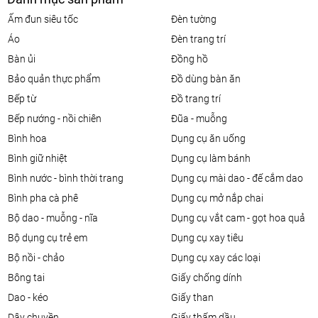
ấm đun siêu tốc
đèn tường
áo
đèn trang trí
bàn ủi
đồng hồ
bảo quản thực phẩm
đồ dùng bàn ăn
bếp từ
đồ trang trí
bếp nướng - nồi chiên
đũa - muỗng
bình hoa
dụng cụ ăn uống
bình giữ nhiệt
dụng cụ làm bánh
bình nước - bình thời trang
dụng cụ mài dao - đế cắm dao
bình pha cà phê
dụng cụ mở nắp chai
bộ dao - muỗng - nĩa
dụng cụ vắt cam - gọt hoa quả
bộ dụng cụ trẻ em
dụng cụ xay tiêu
bộ nồi - chảo
dụng cụ xay các loại
bông tai
giấy chống dính
dao - kéo
giấy than
dây chuyền
giấy thấm dầu