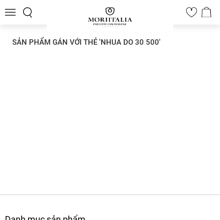
Toggle
0
navigation
SẢN PHẨM GÁN VỚI THẺ 'NHUA DO 30 500'
Danh mục sản phẩm