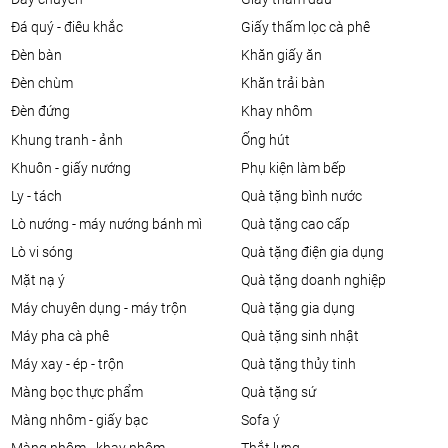
đá quý - điêu khắc
giấy thấm lọc cà phê
đèn bàn
khăn giấy ăn
đèn chùm
khăn trải bàn
đèn đứng
khay nhôm
khung tranh - ảnh
ống hút
khuôn - giấy nướng
phụ kiện làm bếp
ly - tách
quà tặng bình nước
lò nướng - máy nướng bánh mì
quà tặng cao cấp
lò vi sóng
quà tặng điện gia dụng
mặt nạ ý
quà tặng doanh nghiệp
máy chuyên dụng - máy trộn
quà tặng gia dụng
máy pha cà phê
quà tặng sinh nhật
máy xay - ép - trộn
quà tặng thủy tinh
màng bọc thực phẩm
quà tặng sứ
màng nhôm - giấy bạc
sofa ý