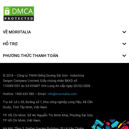
VỀ MORIITALIA
HỖ TRỢ
PHƯƠNG THỨC THANH TOÁN
© 2018 – Công ty TNHH Đông Dương Sài Gòn - Indochina
Saigon Company Limited; Giấy chứng nhận ĐKKD số
1100831031 do Sở KH&ĐT tỉnh Long An cấp ngày 20/02/2008
Hotline: 1900 633 580 – Email:
info@moriitalia.com
Trụ sở: Lô L.05, Đường số 1, Khu công nghiệp Long Hậu, Xã Cần
Giuộc, Tỉnh Tây Ninh, Việt Nam
TP. Hồ Chí Minh: Số 44, Nguyễn Thị Minh Khai, Phường Sài Gòn,
TP Hồ Chí Minh, Việt Nam.
Hà Nội: Tầng 3, Stellar Garden Building, 35 Lê Văn Thiêm,