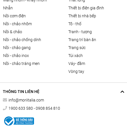
màng nhôm - khay nhôm
thắt lưng
nhẫn
thiết bị điện gia đình
nồi cơm điện
thiết bị nhà bếp
nồi - chảo nhôm
tô - thố
nồi & chảo
tranh - tượng
nồi - chảo chống dính
trang trí bàn ăn
nồi - chảo gang
trang sức
nồi - chảo inox
túi xách
nồi - chảo tráng men
váy- đầm
vòng tay
THÔNG TIN LIÊN HỆ
info@moriitalia.com
1900 633 580 - 0908 854 810